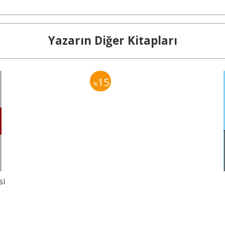
Yazarın Diğer Kitapları
15
%
si