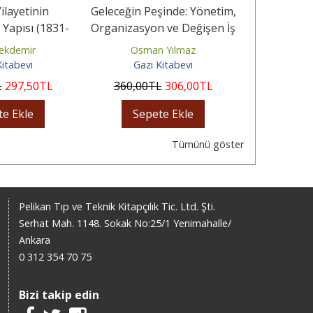
ilayetinin
Geleceğin Peşinde: Yönetim,
Geçmişten
Yapısı (1831-
Organizasyon ve Değişen İş
ve Şiddet Üz
914)
Dünyası
Çal
Tekdemir
Osman Yılmaz
Mu
Kitabevi
Gazi Kitabevi
Gazi
L
297
,50
TL
360
,00
TL
306
,00
TL
375
,00
te Ekle
Sepete Ekle
Sep
Tümünü göster
Pelikan Tıp ve Teknik Kitapçılık Tic. Ltd. Şti.
Serhat Mah. 1148. Sokak No:25/1 Yenimahalle/
Ankara
0 312 354 70 75
Bizi takip edin