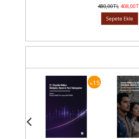
480
,00
TL
408
,00
T
Sepete Ekle
15
15
%
%