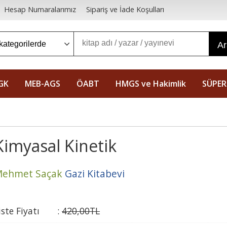
Hesap Numaralarımız
Sipariş ve İade Koşulları
A
GK
MEB-AGS
ÖABT
HMGS ve Hakimlik
SÜPER
Kimyasal Kinetik
ehmet Saçak
Gazi Kitabevi
iste Fiyatı
:
420
,00
TL