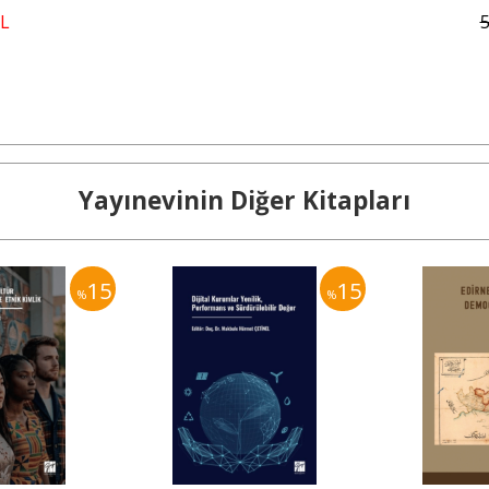
L
Yayınevinin Diğer Kitapları
15
15
%
%