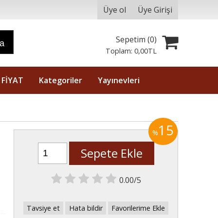
Üye ol
Üye Girişi
Sepetim (
0
)
ra
Toplam:
0
,00
TL
 FİYAT
Kategoriler
Yayınevleri
15
%
Sepete Ekle
0.00/5
Tavsiye et
Hata bildir
Favorilerime Ekle