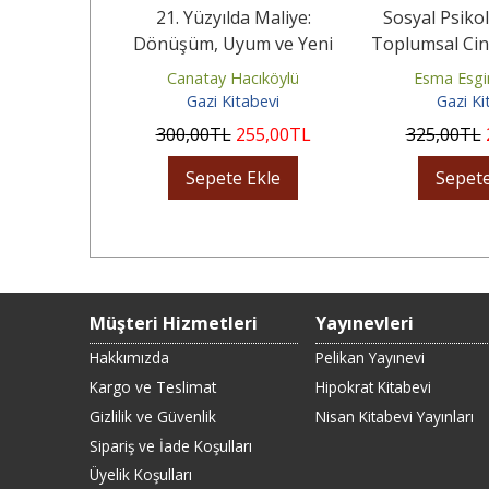
arar Verme
21. Yüzyılda Maliye:
Sosyal Psikol
Dönüşüm, Uyum ve Yeni
Toplumsal Cins
Yaklaşımlar
Kim
lı Yaman
Canatay Hacıköylü
Esma Esgi
abevi
Gazi Kitabevi
Gazi Ki
76
,25
TL
300
,00
TL
255
,00
TL
325
,00
TL
Ekle
Sepete Ekle
Sepete
Müşteri Hizmetleri
Yayınevleri
Hakkımızda
Pelikan Yayınevi
Kargo ve Teslimat
Hipokrat Kitabevi
Gizlilik ve Güvenlik
Nisan Kitabevi Yayınları
Sipariş ve İade Koşulları
Üyelik Koşulları