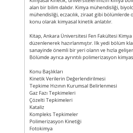
Kimyasal Kinetik, üniversitelerimizin kimya böl
alan bir bilim dalıdır. Kimya mühendisliği, biyoloj
mühendisliği, eczacılık, ziraat gibi bölümlerde 
konu olarak kimyasal kinetik anlatılır.
Kitap, Ankara Üniversitesi Fen Fakültesi Kimya
düzenlenerek hazırlanmıştır. Ilk yedi bölüm kl
sanayinde önemli bir yeri olann ve hızla gelişe
Bölümde ayrıca ayrıntılı polimerizasyon kimyası 
Konu Başlıkları
Kinetik Verilerin Değerlendirilmesi
Tepkime Hızının Kurumsal Belirlenmesi
Gaz Fazı Tepkimeleri
Çözelti Tepkimeleri
Kataliz
Kompleks Tepkimeler
Polimerizasyon Kinetiği
Fotokimya