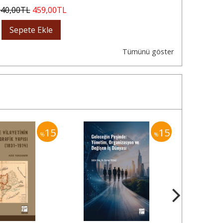
540
,00
TL
459
,00
TL
Sepete Ekle
Tümünü göster
15
15
%
%