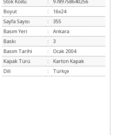
Stok Kodu
:
9789758640256
Boyut
:
16x24
Sayfa Sayısı
:
355
Basım Yeri
:
Ankara
Baskı
:
3
Basım Tarihi
:
Ocak 2004
Kapak Türü
:
Karton Kapak
Dili
:
Türkçe