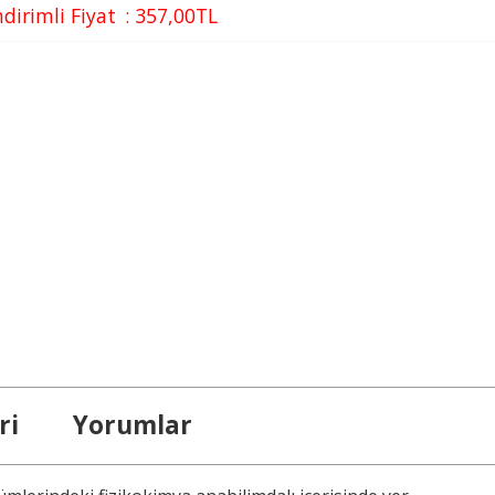
ndirimli Fiyat
:
357
,00
TL
ri
Yorumlar