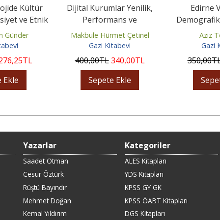
ojide Kültür
Dijital Kurumlar Yenilik,
Edirne V
iyet ve Etnik
Performans ve
Demografik 
lik
Sürdürülebilir Değer
1
n Günder
Makbule Hürmet Çetinel
Aziz 
tabevi
Gazi Kitabevi
Gazi 
276
,25
TL
400
,00
TL
340
,00
TL
350
,00
T
 Ekle
Sepete Ekle
Sepe
Yazarlar
Kategoriler
Saadet Otman
ALES Kitapları
Cesur Öztürk
YDS Kitapları
Rüştü Bayındır
KPSS GY GK
Mehmet Doğan
KPSS ÖABT Kitapları
Kemal Yıldırım
DGS Kitapları