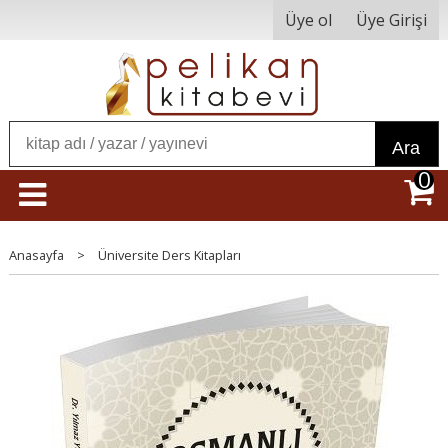
Üye ol
Üye Girişi
Ara
0
Anasayfa
>
Üniversite Ders Kitapları