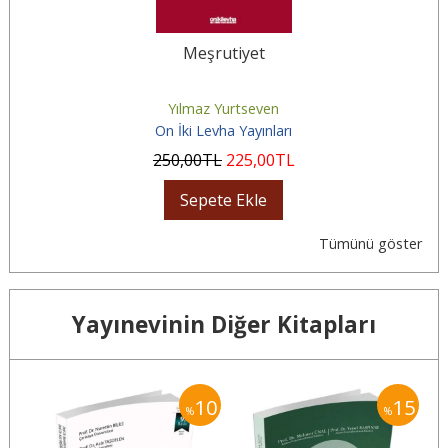
Meşrutiyet
Yılmaz Yurtseven
On İki Levha Yayınları
250
,00
TL
225
,00
TL
Sepete Ekle
Tümünü göster
Yayınevinin Diğer Kitapları
15
10
15
%
%