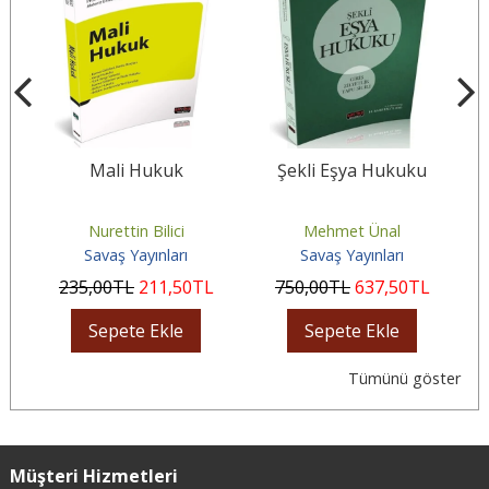
Mali Hukuk
Şekli Eşya Hukuku
e
Nurettin Bilici
Mehmet Ünal
Savaş Yayınları
Savaş Yayınları
235
,00
TL
211
,50
TL
750
,00
TL
637
,50
TL
Sepete Ekle
Sepete Ekle
Tümünü göster
Müşteri Hizmetleri