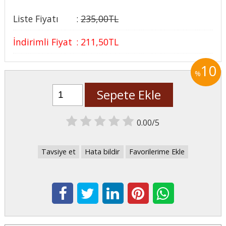
Liste Fiyatı
:
235
,00
TL
İndirimli Fiyat
:
211
,50
TL
10
%
Sepete Ekle
0.00/5
Tavsiye et
Hata bildir
Favorilerime Ekle