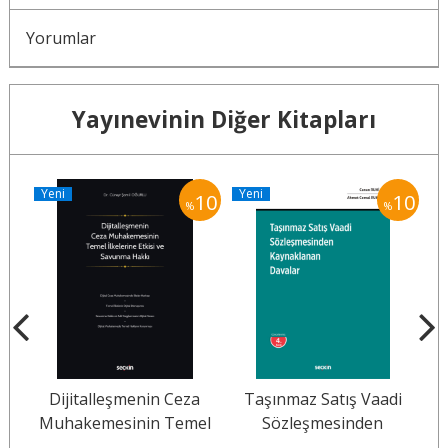
Yorumlar
Yayınevinin Diğer Kitapları
Yeni
Yeni
Y
10
10
10
%
%
ma
Dijitalleşmenin Ceza
Taşınmaz Satış Vaadi
Muhakemesinin Temel
Sözleşmesinden
İlkelerine Etkisi ve
Kaynaklanan Davalar