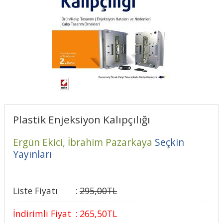
Plastik Enjeksiyon Kalıpçılığı
Ergün Ekici,
İbrahim Pazarkaya
Seçkin
Yayınları
Liste Fiyatı
:
295
,00
TL
İndirimli Fiyat
:
265
,50
TL