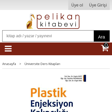
Üye ol
Üye Girişi
Ara
0
Anasayfa
>
Üniversite Ders Kitapları