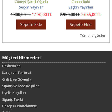
Cüneyt Şamil Oğurlu
Canan Ruhi
Savunma Hakkı
Seçkin Yayınları
Seçkin Yayınları
L
1.300
,00
TL
1.170
,00
TL
2.950
,00
TL
2.655
,00
TL
3
Sepete Ekle
Sepete Ekle
Tümünü göster
Müşteri Hizmetleri
Hakkımızda
Kargo ve Teslimat
Gizlilik ve Güvenlik
Sipariş ve İade Koşulları
Üyelik Koşulları
Sipariş Takibi
Hesap Numaralarımız