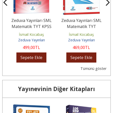
L
Zeduva Yayınları SML
Zeduva Yayınları SML
ya
Matematik TYT KPSS
Matematik TYT
...
AGS DGS 20 Günde
Matematik İlk 12 Soru
İsmail Kocabaş
İsmail Kocabaş
Zemin Hazırla...
Bankası
Zeduva Yayınları
Zeduva Yayınları
499
,00
TL
469
,00
TL
Sepete Ekle
Sepete Ekle
Tümünü göster
Yayınevinin Diğer Kitapları