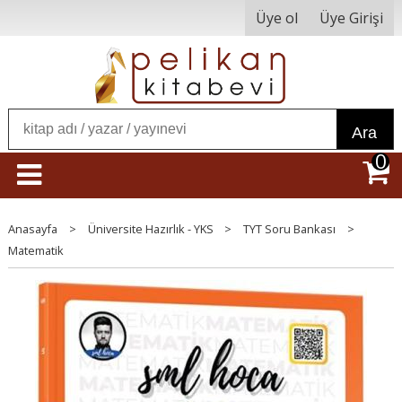
Üye ol
Üye Girişi
Ara
0
Anasayfa
>
Üniversite Hazırlık - YKS
>
TYT Soru Bankası
>
Matematik