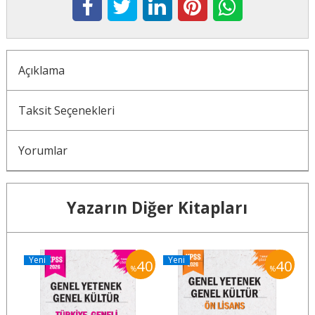
Açıklama
Taksit Seçenekleri
Yorumlar
Yazarın Diğer Kitapları
Yeni
Yeni
Y
40
40
40
%
%