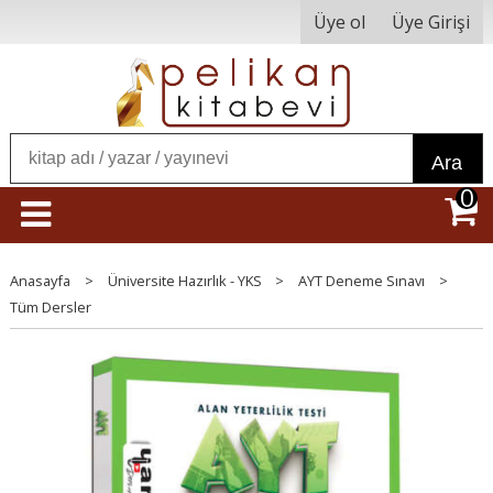
Üye ol
Üye Girişi
Ara
0
Anasayfa
>
Üniversite Hazırlık - YKS
>
AYT Deneme Sınavı
>
Tüm Dersler