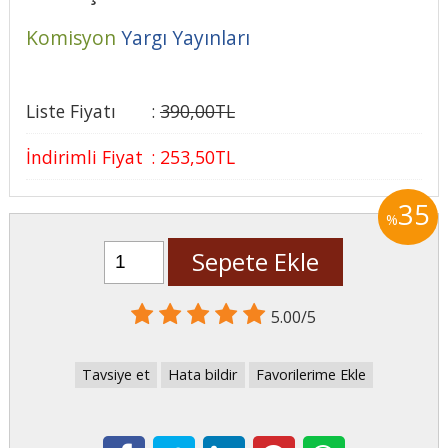
Komisyon
Yargı Yayınları
Liste Fiyatı
:
390
,00
TL
İndirimli Fiyat
:
253
,50
TL
35
%
Sepete Ekle
5.00/5
Tavsiye et
Hata bildir
Favorilerime Ekle