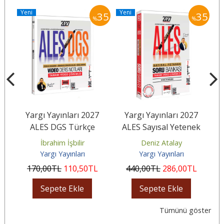
Yeni
Yeni
Y
35
35
35
%
%
7
Yargı Yayınları 2027
Yargı Yayınları 2027
k
ALES DGS Türkçe
ALES Sayısal Yetenek
tri
Paragraf - Sözcükte
Tamamı Video Çözümlü
T
İbrahim İşbilir
Deniz Atalay
Anlam Sözel...
Soru Bankası
Yargı Yayınları
Yargı Yayınları
170
,00
TL
110
,50
TL
440
,00
TL
286
,00
TL
Sepete Ekle
Sepete Ekle
Tümünü göster