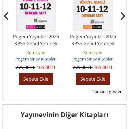
26
Pegem Yayınları 2026
Pegem Yayınları 2026
T
KPSS Genel Yetenek
KPSS Genel Yetenek
lü
Genel Kültür Tamamı
Genel Kültür Ön Lisans
Komisyon
Komisyon
Çözümlü...
Tamamı...
Pegem Sınav Kitapları
Pegem Sınav Kitapları
275
,00
TL
165
,00
TL
275
,00
TL
165
,00
TL
Sepete Ekle
Sepete Ekle
Tümünü göster
Yayınevinin Diğer Kitapları