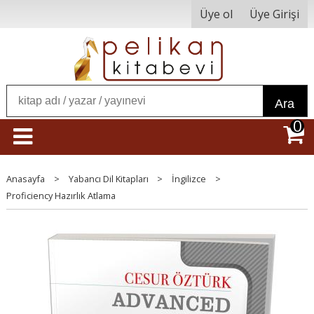
Üye ol
Üye Girişi
Ara
0
Anasayfa
>
Yabancı Dil Kitapları
>
İngilizce
>
Proficiency Hazırlık Atlama