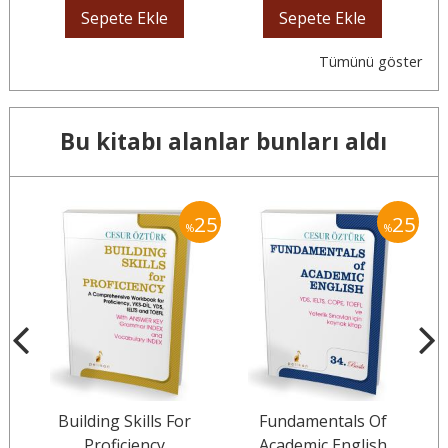
Sepete Ekle
Sepete Ekle
Tümünü göster
Bu kitabı alanlar bunları aldı
25
25
25
%
%
Building Skills For
Fundamentals Of
Y
Proficiency
Academic English