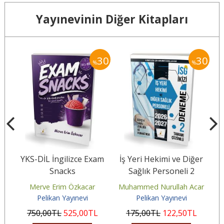
Yayınevinin Diğer Kitapları
20
30
30
%
%
ems
YKS-DİL İngilizce Exam
İş Yeri Hekimi ve Diğer
İş
ors
Snacks
Sağlık Personeli 2
S
Özgün Deneme Sınavı
Merve Erim Özkacar
Muhammed Nurullah Acar
M
Pelikan Yayınevi
Pelikan Yayınevi
750
,00
TL
525
,00
TL
175
,00
TL
122
,50
TL