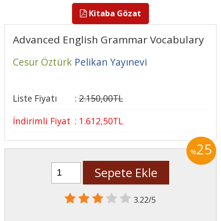
Kitaba Gözat
Advanced English Grammar Vocabulary
Cesur Öztürk
Pelikan Yayınevi
Liste Fiyatı
:
2.150
,00
TL
İndirimli Fiyat
:
1.612
,50
TL
25
%
Sepete Ekle
3.22/5