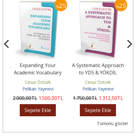
30
25
25
%
%
Expanding Your
A Systematic Approach
ish
Academic Vocabulary
to YDS & YÖKDİL
e
Cesur Öztürk
Cesur Öztürk
Pelikan Yayınevi
Pelikan Yayınevi
L
2.000
,00
TL
1.500
,00
TL
1.750
,00
TL
1.312
,50
TL
4
Sepete Ekle
Sepete Ekle
Tümünü göster