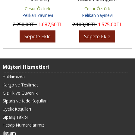
Cesur Öztürk
Cesur Öztürk
Pelikan Yayınevi
Pelikan Yayınevi
L
2.250
,00
TL
1.687
,50
TL
2.100
,00
TL
1.575
,00
TL
Sepete Ekle
Sepete Ekle
Müşteri Hizmetleri
Hakkımızda
Kargo ve Teslimat
Gizlilik ve Güvenlik
Sipariş ve İade Koşulları
Üyelik Koşulları
Sipariş Takibi
Hesap Numaralarımız
İletişim