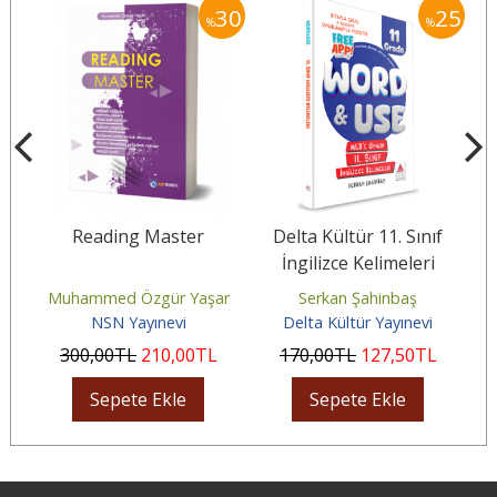
25
30
25
%
%
e
Reading Master
Delta Kültür 11. Sınıf
İngilizce Kelimeleri
Muhammed Özgür Yaşar
Serkan Şahinbaş
NSN Yayınevi
Delta Kültür Yayınevi
300
,00
TL
210
,00
TL
170
,00
TL
127
,50
TL
Sepete Ekle
Sepete Ekle