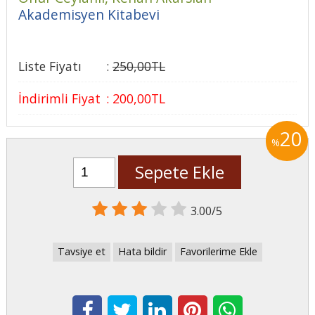
Akademisyen Kitabevi
Liste Fiyatı
:
250
,00
TL
İndirimli Fiyat
:
200
,00
TL
20
%
Sepete Ekle
3.00/5
Tavsiye et
Hata bildir
Favorilerime Ekle