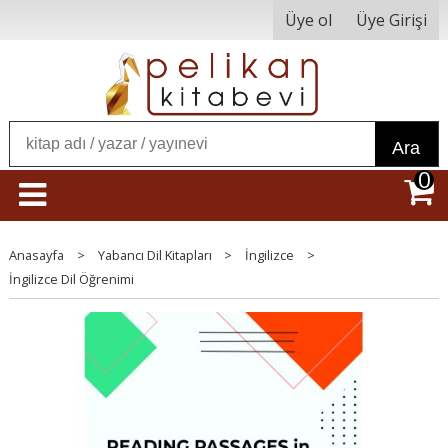
Üye ol
Üye Girişi
Ara
0
Anasayfa
>
Yabancı Dil Kitapları
>
İngilizce
>
İngilizce Dil Öğrenimi