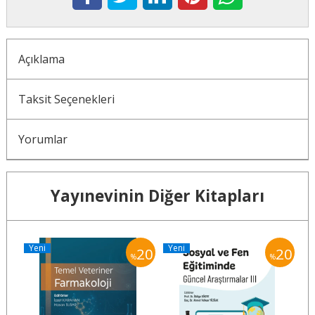
Açıklama
Taksit Seçenekleri
Yorumlar
Yayınevinin Diğer Kitapları
Yeni
Yeni
Y
20
20
20
%
%