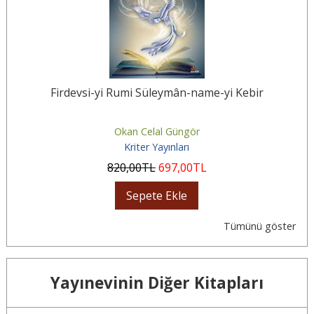
Firdevsi-yi Rumi Süleymân-name-yi Kebir
Okan Celal Güngör
Kriter Yayınları
820
,00
TL
697
,00
TL
Sepete Ekle
Tümünü göster
Yayınevinin Diğer Kitapları