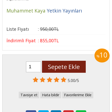
Muhammet Kaya
Yetkin Yayınları
Liste Fiyatı
:
950
,00
TL
İndirimli Fiyat
:
855
,00
TL
10
%
Sepete Ekle
5.00/5
Tavsiye et
Hata bildir
Favorilerime Ekle