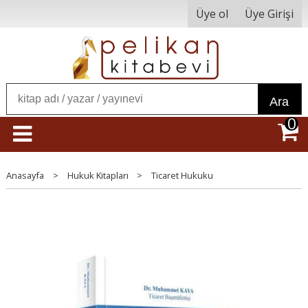
Üye ol
Üye Girişi
Ara
0
Anasayfa
>
Hukuk Kitapları
>
Ticaret Hukuku