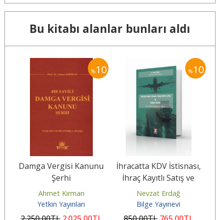
Bu kitabı alanlar bunları aldı
10
10
10
%
%
ve
Damga Vergisi Kanunu
İhracatta KDV İstisnası,
Şerhi
İhraç Kayıtlı Satış ve
Transit Ticaret
Ahmet Kırman
Nevzat Erdağ
Yetkin Yayınları
Bilge Yayınevi
L
2.250
,00
TL
2.025
,00
TL
850
,00
TL
765
,00
TL