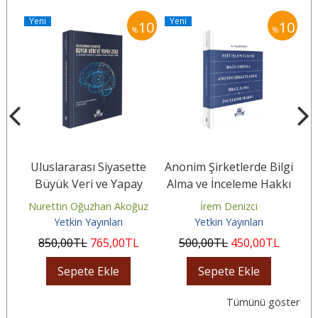
Yeni
Yeni
10
10
10
%
%
Uluslararası Siyasette
Anonim Şirketlerde Bilgi
Büyük Veri ve Yapay
Alma ve İnceleme Hakkı
Ta
Zekâ
Nurettin Oğuzhan Akoğuz
İrem Denizci
Yetkin Yayınları
Yetkin Yayınları
850
,00
TL
765
,00
TL
500
,00
TL
450
,00
TL
Sepete Ekle
Sepete Ekle
Tümünü göster