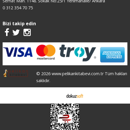
Serhat Mah. 1148. Sokak No:25/1 Yenimahalle/ Ankara
0 312 354 70 75
Bizi takip edin
© 2026 www.pelikankitabevi.com.tr Tüm hakları
saklıdır.
E-ticaret