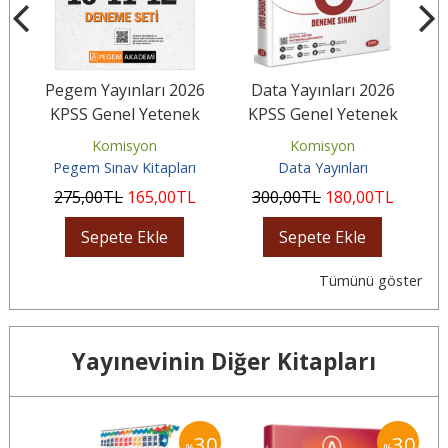
6
Pegem Yayınları 2026
Data Yayınları 2026
Y
k
KPSS Genel Yetenek
KPSS Genel Yetenek
ı
Genel Kültür Ön Lisans
Genel Kültür Tamamı
Komisyon
Komisyon
Tamamı...
Çözümlü 8...
Pegem Sınav Kitapları
Data Yayınları
275
,00
TL
165
,00
TL
300
,00
TL
180
,00
TL
Sepete Ekle
Sepete Ekle
Tümünü göster
Yayınevinin Diğer Kitapları
30
30
30
%
%