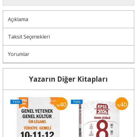
Açıklama
Taksit Seçenekleri
Yorumlar
Yazarın Diğer Kitapları
Yeni
Yeni
Y
40
40
40
%
%