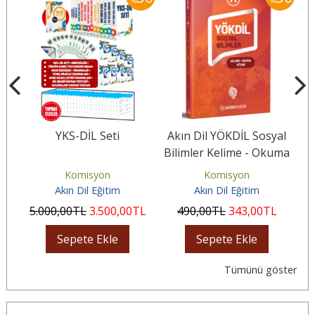
YKS-DİL Seti
Akın Dil YÖKDİL Sosyal
Ak
Bilimler Kelime - Okuma
Kitabı
Komisyon
Komisyon
Akın Dil Eğitim
Akın Dil Eğitim
5.000
,00
TL
3.500
,00
TL
490
,00
TL
343
,00
TL
Sepete Ekle
Sepete Ekle
Tümünü göster