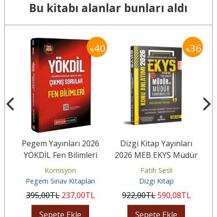
Bu kitabı alanlar bunları aldı
30
40
36
%
%
n
Pegem Yayınları 2026
Dizgi Kitap Yayınları
ar
YÖKDİL Fen Bilimleri
2026 MEB EKYS Müdür
Çıkmış Sorular
ve Müdür Yardımcılığı
Komisyon
Fatih Sesli
Konu...
Pegem Sınav Kitapları
Dizgi Kitap
395
,00
TL
237
,00
TL
922
,00
TL
590
,08
TL
Sepete Ekle
Sepete Ekle