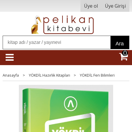
Üye ol
Üye Girişi
Ara
0
Anasayfa
>
YÖKDİL Hazırlık Kitapları
>
YÖKDİL Fen Bilimleri