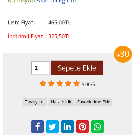
Komisyon
Akın Dil Eğitim
Liste Fiyatı
:
465
,00
TL
İndirimli Fiyat
:
325
,50
TL
30
%
Sepete Ekle
5.00/5
Tavsiye et
Hata bildir
Favorilerime Ekle