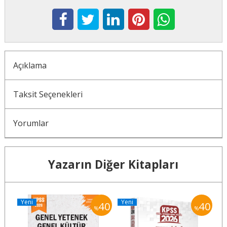
Açıklama
Taksit Seçenekleri
Yorumlar
Yazarın Diğer Kitapları
Yeni
Yeni
Y
40
40
40
%
%