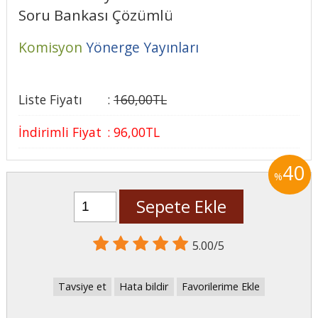
Soru Bankası Çözümlü
Komisyon
Yönerge Yayınları
Liste Fiyatı
:
160
,00
TL
İndirimli Fiyat
:
96
,00
TL
40
%
Sepete Ekle
5.00/5
Tavsiye et
Hata bildir
Favorilerime Ekle