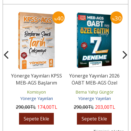
30
40
30
%
%
27
Yönerge Yayınları KPSS
Yönerge Yayınları 2026
Y
k
MEB-AGS Başlarım
ÖABT MEB-AGS Özel
..
Şimdi Tarih Çalışmaya
Eğitim Öğretmenliği 7
Komisyon
Berna Yahşi Güngör
Pratik...
Deneme...
Yönerge Yayınları
Yönerge Yayınları
290
,00
TL
174
,00
TL
290
,00
TL
203
,00
TL
Sepete Ekle
Sepete Ekle