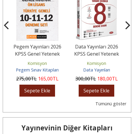
6
Pegem Yayınları 2026
Data Yayınları 2026
Y
k
KPSS Genel Yetenek
KPSS Genel Yetenek
ı
Genel Kültür Ön Lisans
Genel Kültür Tamamı
Komisyon
Komisyon
Tamamı...
Çözümlü 8...
Pegem Sınav Kitapları
Data Yayınları
275
,00
TL
165
,00
TL
300
,00
TL
180
,00
TL
Sepete Ekle
Sepete Ekle
Tümünü göster
Yayınevinin Diğer Kitapları