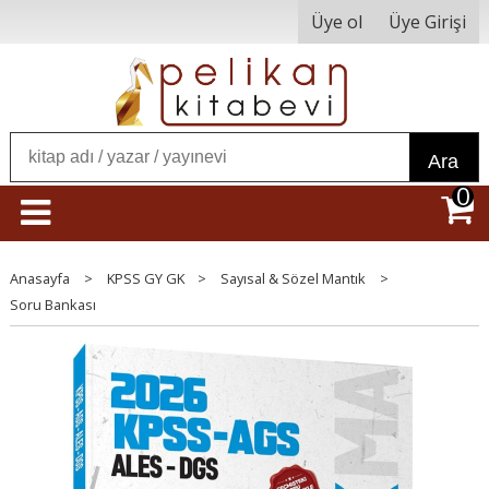
Üye ol
Üye Girişi
Ara
0
Anasayfa
>
KPSS GY GK
>
Sayısal & Sözel Mantık
>
Soru Bankası