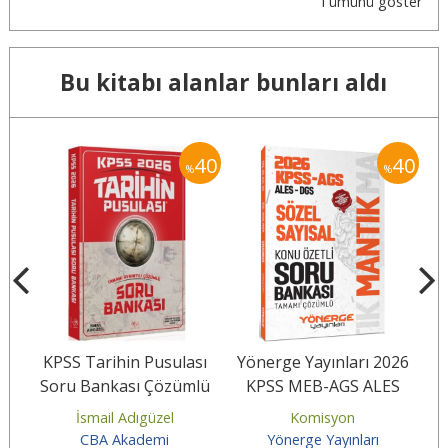
Tümünü göster
Bu kitabı alanlar bunları aldı
40
40
40
%
%
26
KPSS Tarihin Pusulası
Yönerge Yayınları 2026
S
Soru Bankası Çözümlü
KPSS MEB-AGS ALES
A
nu
2026 (İsmail Adıgüzel)
DGS Sözel Sayısal
İsmail Adıgüzel
Komisyon
Mantık Konu...
CBA Akademi
Yönerge Yayınları