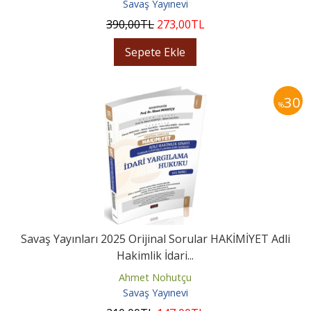
Savaş Yayınevi
390
,00
TL
273
,00
TL
Sepete Ekle
30
%
Savaş Yayınları 2025 Orijinal Sorular HAKİMİYET Adli
Hakimlik İdari...
Ahmet Nohutçu
Savaş Yayınevi