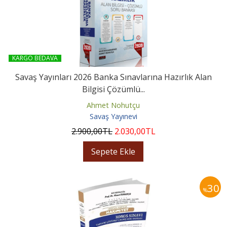
KARGO BEDAVA
Savaş Yayınları 2026 Banka Sınavlarına Hazırlık Alan
Bilgisi Çözümlü...
Ahmet Nohutçu
Savaş Yayınevi
2.900
,00
TL
2.030
,00
TL
Sepete Ekle
30
%