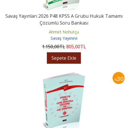
Savaş Yayınları 2026 P48 KPSS A Grubu Hukuk Tamamı
Çözümlü Soru Bankası
Ahmet Nohutçu
Savaş Yayınevi
1.150
,00
TL
805
,00
TL
Sepete Ekle
30
%