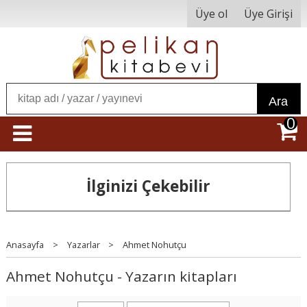
Üye ol
Üye Girişi
Ara
0
İlginizi Çekebilir
Anasayfa
>
Yazarlar
>
Ahmet Nohutçu
Ahmet Nohutçu - Yazarın kitapları