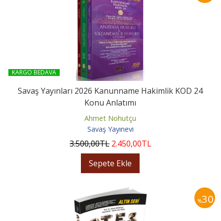
KARGO BEDAVA
Savaş Yayınları 2026 Kanunname Hakimlik KOD 24
Konu Anlatımı
Ahmet Nohutçu
Savaş Yayınevi
3.500
,00
TL
2.450
,00
TL
Sepete Ekle
30
%