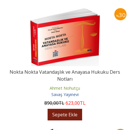
30
%
Nokta Nokta Vatandaşlık ve Anayasa Hukuku Ders
Notları
Ahmet Nohutçu
Savaş Yayınevi
890
,00
TL
623
,00
TL
Sepete Ekle