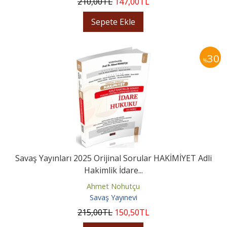
210
,00
TL
147
,00
TL
Sepete Ekle
30
%
Savaş Yayınları 2025 Orijinal Sorular HAKİMİYET Adli
Hakimlik İdare...
Ahmet Nohutçu
Savaş Yayınevi
215
,00
TL
150
,50
TL