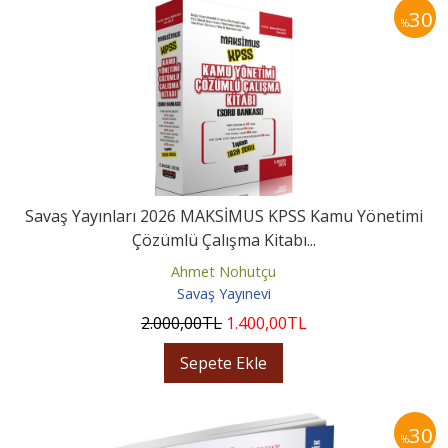
30
%
Savaş Yayınları 2026 MAKSİMUS KPSS Kamu Yönetimi
Çözümlü Çalışma Kitabı...
Ahmet Nohutçu
Savaş Yayınevi
2.000
,00
TL
1.400
,00
TL
Sepete Ekle
30
%