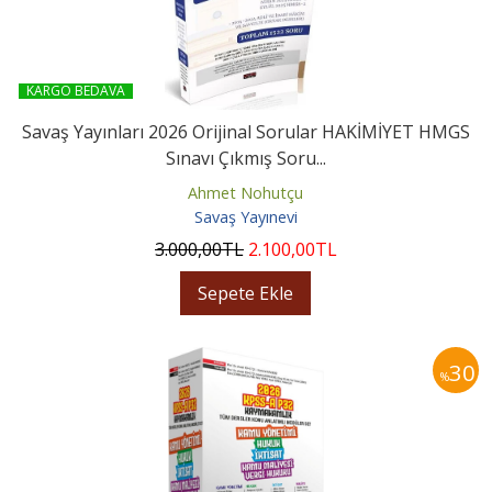
KARGO BEDAVA
Savaş Yayınları 2026 Orijinal Sorular HAKİMİYET HMGS
Sınavı Çıkmış Soru...
Ahmet Nohutçu
Savaş Yayınevi
3.000
,00
TL
2.100
,00
TL
Sepete Ekle
30
%