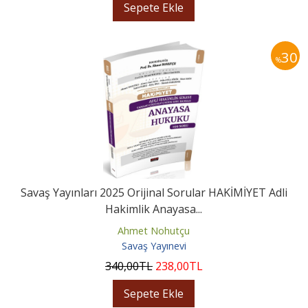
Sepete Ekle
30
%
Savaş Yayınları 2025 Orijinal Sorular HAKİMİYET Adli
Hakimlik Anayasa...
Ahmet Nohutçu
Savaş Yayınevi
340
,00
TL
238
,00
TL
Sepete Ekle