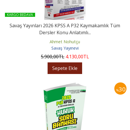
KARGO BEDAVA
Savaş Yayınları 2026 KPSS A P32 Kaymakamlık Tüm
Dersler Konu Anlatımlı...
Ahmet Nohutçu
Savaş Yayınevi
5.900
,00
TL
4.130
,00
TL
Sepete Ekle
30
%