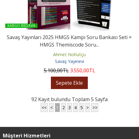
KARGO BEDAVA
Savaş Yayınları 2025 HMGS Kampı Soru Bankası Seti +
HMGS Themiscode Soru...
Ahmet Nohutçu
Savaş Yayınevi
5.100
,00
TL
3.550
,00
TL
Sepete Ekle
92 Kayıt bulundu Toplam 5 Sayfa
<<
<
1
2
3
4
5
>
>>
Müşteri Hizmetleri