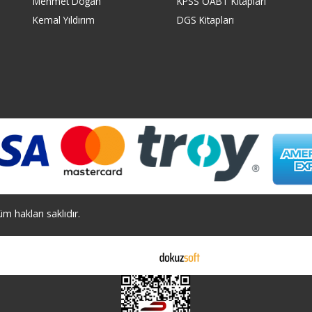
Mehmet Doğan
KPSS ÖABT Kitapları
Kemal Yıldırım
DGS Kitapları
 hakları saklıdır.
E-ticaret