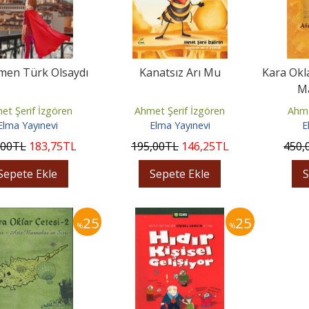
men Türk Olsaydı
Kanatsız Arı Mu
Kara Okla
Ma
et Şerif İzgören
Ahmet Şerif İzgören
Ahme
Elma Yayınevi
Elma Yayınevi
E
,00
TL
183
,75
TL
195
,00
TL
146
,25
TL
450
,
Sepete Ekle
Sepete Ekle
S
25
25
%
%