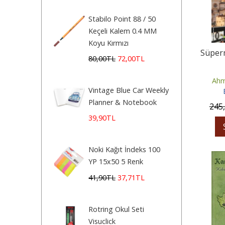
Stabilo Point 88 / 50
Keçeli Kalem 0.4 MM
Koyu Kırmızı
Süper
80
,00
TL
72
,00
TL
Ahm
Vintage Blue Car Weekly
Planner & Notebook
245
39
,90
TL
Noki Kağıt İndeks 100
YP 15x50 5 Renk
41
,90
TL
37
,71
TL
Rotring Okul Seti
Visuclick