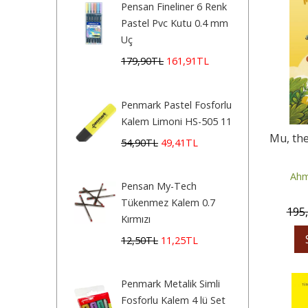
Pensan Fineliner 6 Renk
Pastel Pvc Kutu 0.4 mm
Uç
179
,90
TL
161
,91
TL
Penmark Pastel Fosforlu
Kalem Limoni HS-505 11
Mu, th
54
,90
TL
49
,41
TL
Ahm
Pensan My-Tech
Tükenmez Kalem 0.7
195
Kırmızı
12
,50
TL
11
,25
TL
Penmark Metalik Simli
Fosforlu Kalem 4 lü Set