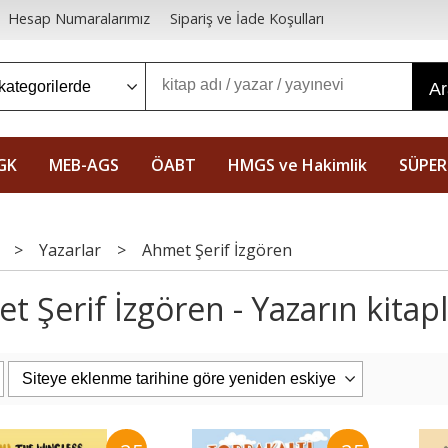
Hesap Numaralarımız
Sipariş ve İade Koşulları
A
GK
MEB-AGS
ÖABT
HMGS ve Hakimlik
SÜPER
>
Yazarlar
>
Ahmet Şerif İzgören
t Şerif İzgören - Yazarın kitapl