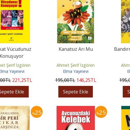
kat Vücudunuz
Kanatsız Arı Mu
Bandır
Konuşuyor
et Şerif İzgören
Ahmet Şerif İzgören
Ahme
Elma Yayınevi
Elma Yayınevi
E
,00
TL
221
,25
TL
195
,00
TL
146
,25
TL
195
,
Sepete Ekle
Sepete Ekle
S
25
25
%
%