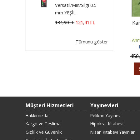
Versatil/Min/Silgi 0.5
mm YEŞİL
Kar
134
,90
TL
121
,41
TL
Ahm
Tümünü göster
450
Müşteri Hizmetleri
Yayınevleri
Hakkımızda
Pelikan Yayınevi
Kargo ve Teslimat
Hipokrat Kitabevi
Gizlilik ve Güvenlik
Nisan Kitabevi Yayınları