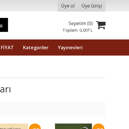
Üye ol
Üye Girişi
Sepetim (
0
)
ra
Toplam:
0
,00
TL
 FİYAT
Kategoriler
Yayınevleri
arı