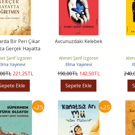
rda Bir Peri Çıkar
Avcunuzdaki Kelebek
ıza Gerçek Hayatta
Öğretmen
et Şerif İzgören
Ahmet Şerif İzgören
Ahme
Elma Yayınevi
Elma Yayınevi
E
,00
TL
221
,25
TL
190
,00
TL
142
,50
TL
240
,
Sepete Ekle
Sepete Ekle
S
25
25
%
%