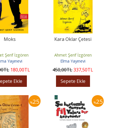
Moks
Kara Oklar Çetesi
t Şerif İzgören
Ahmet Şerif İzgören
lma Yayınevi
Elma Yayınevi
00
TL
180
,00
TL
450
,00
TL
337
,50
TL
epete Ekle
Sepete Ekle
25
25
%
%