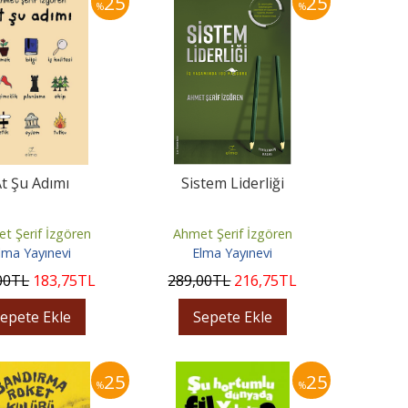
25
25
%
%
t Şu Adımı
Sistem Liderliği
t Şerif İzgören
Ahmet Şerif İzgören
lma Yayınevi
Elma Yayınevi
00
TL
183
,75
TL
289
,00
TL
216
,75
TL
epete Ekle
Sepete Ekle
25
25
%
%