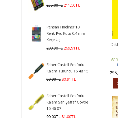
235
,00
TL
211
,50
TL
Pensan Fineliner 10
Renk Pvc Kutu 0.4 mm
Keçe Uç
Dik
299
,90
TL
269
,91
TL
Ahm
Faber Castell Fosforlu
Kalem Turuncu 15 48 15
295
89
,90
TL
80
,91
TL
Faber Castell Fosforlu
Kalem Sarı Şeffaf Gövde
15 46 07
90
,00
TL
81
,00
TL