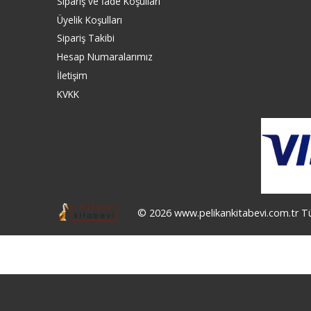
Sipariş ve İade Koşulları
Üyelik Koşulları
Sipariş Takibi
Hesap Numaralarımız
İletişim
KVKK
© 2026 www.pelikankitabevi.com.tr Tüm