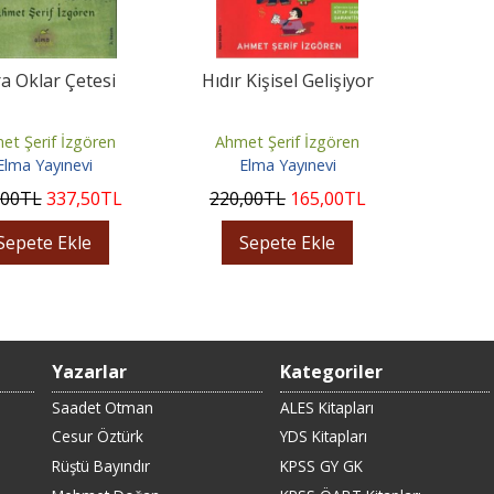
a Oklar Çetesi
Hıdır Kişisel Gelişiyor
et Şerif İzgören
Ahmet Şerif İzgören
Elma Yayınevi
Elma Yayınevi
,00
TL
337
,50
TL
220
,00
TL
165
,00
TL
Sepete Ekle
Sepete Ekle
Yazarlar
Kategoriler
Saadet Otman
ALES Kitapları
Cesur Öztürk
YDS Kitapları
Rüştü Bayındır
KPSS GY GK