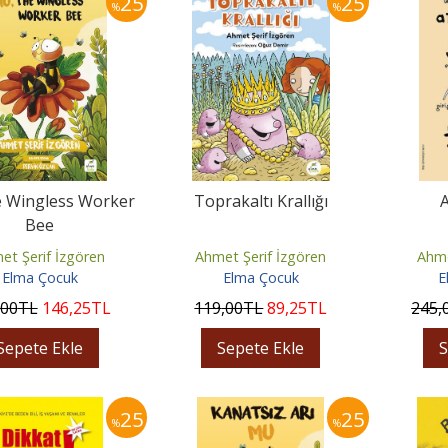
25
25
%
%
e Wingless Worker
Toprakaltı Krallığı
A
Bee
et Şerif İzgören
Ahmet Şerif İzgören
Ahme
Elma Çocuk
Elma Çocuk
E
,00
TL
146
,25
TL
119
,00
TL
89
,25
TL
245
,
Sepete Ekle
Sepete Ekle
S
25
25
%
%