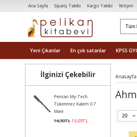
Ana Sayfa
Sipariş Takibi
Kargo Takibi
İletişim
Yeni Çıkanlar
En çok satanlar
KPSS GY
İlginizi Çekebilir
Anasayfa
Ahme
Pensan My-Tech
Tükenmez Kalem 0.7
Mavi
14
,50
TL
13
,05
TL