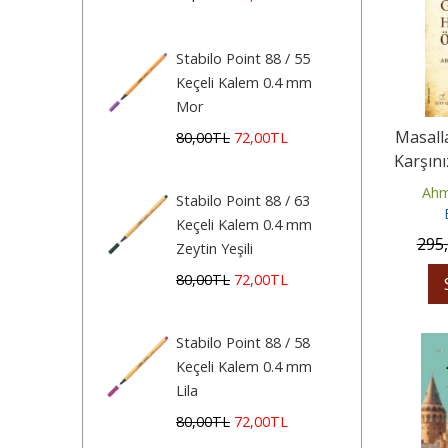
Stabilo Point 88 / 55
Keçeli Kalem 0.4 mm
Mor
Masalla
80
,00
TL
72
,00
TL
Karşın
Ahm
Stabilo Point 88 / 63
Keçeli Kalem 0.4 mm
295
Zeytin Yeşili
80
,00
TL
72
,00
TL
Stabilo Point 88 / 58
Keçeli Kalem 0.4 mm
Lila
80
,00
TL
72
,00
TL