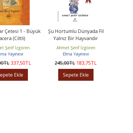
r Çetesi 1 - Büyük
Şu Hortumlu Dünyada Fil
cera (Ciltli)
Yalnız Bir Hayvandır
t Şerif İzgören
Ahmet Şerif İzgören
lma Yayınevi
Elma Yayınevi
00
TL
337
,50
TL
245
,00
TL
183
,75
TL
epete Ekle
Sepete Ekle