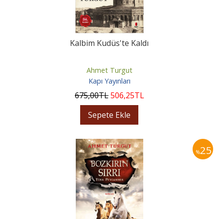
Kalbim Kudüs'te Kaldı
Ahmet Turgut
Kapı Yayınları
675
,00
TL
506
,25
TL
Sepete Ekle
25
%