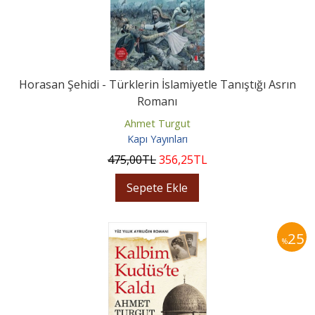
Horasan Şehidi - Türklerin İslamiyetle Tanıştığı Asrın
Romanı
Ahmet Turgut
Kapı Yayınları
475
,00
TL
356
,25
TL
Sepete Ekle
25
%