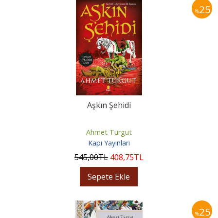
25
%
Aşkın Şehidi
Ahmet Turgut
Kapı Yayınları
545
,00
TL
408
,75
TL
Sepete Ekle
25
%