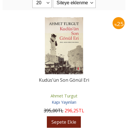
25
%
Kudüs’ün Son Gönül Eri
Ahmet Turgut
Kapı Yayınları
395
,00
TL
296
,25
TL
Sepete Ekle