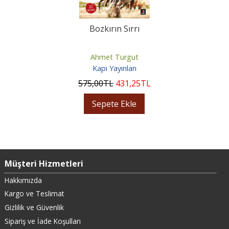
Bozkırın Sırrı
Ahmet Turgut
Kapı Yayınları
575
,00
TL
431
,25
TL
Sepete Ekle
Müşteri Hizmetleri
Hakkımızda
Kargo ve Teslimat
Gizlilik ve Güvenlik
Sipariş ve İade Koşulları