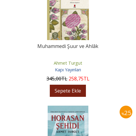
Muhammedi Şuur ve Ahlâk
Ahmet Turgut
Kapı Yayınları
345
,00
TL
258
,75
TL
Sepete Ekle
25
%