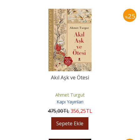
25
%
Akıl Aşk ve Ötesi
Ahmet Turgut
Kapı Yayınları
475
,00
TL
356
,25
TL
Sepete Ekle