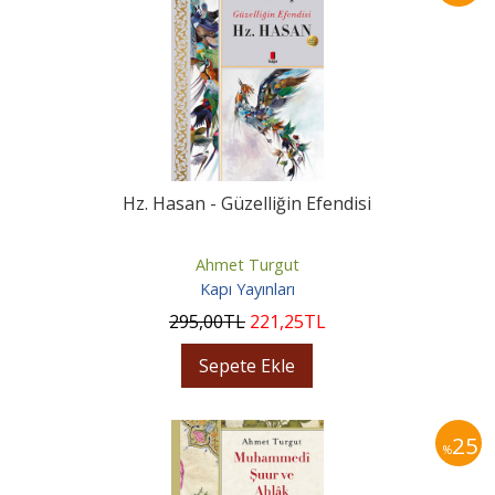
Hz. Hasan - Güzelliğin Efendisi
Ahmet Turgut
Kapı Yayınları
295
,00
TL
221
,25
TL
Sepete Ekle
25
%