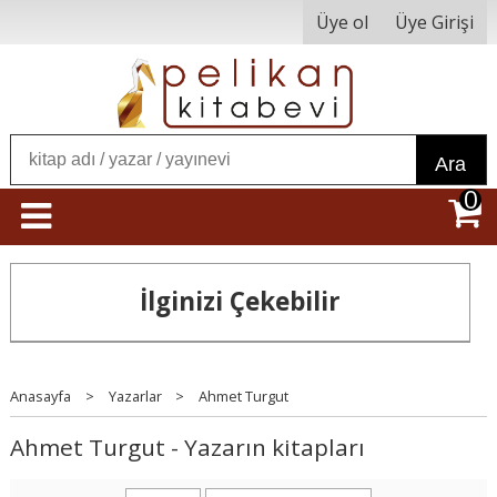
Üye ol
Üye Girişi
Ara
0
İlginizi Çekebilir
Anasayfa
>
Yazarlar
>
Ahmet Turgut
Ahmet Turgut - Yazarın kitapları