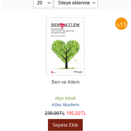
15
%
Ben ve Ailem
Aliye Mavili
Atlas Akademi
230
,00
TL
195
,50
TL
Sepete Ekle