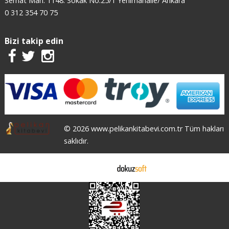
Serhat Mah. 1148. Sokak No:25/1 Yenimahalle/ Ankara
0 312 354 70 75
Bizi takip edin
© 2026 www.pelikankitabevi.com.tr Tüm hakları
saklıdır.
E-ticaret