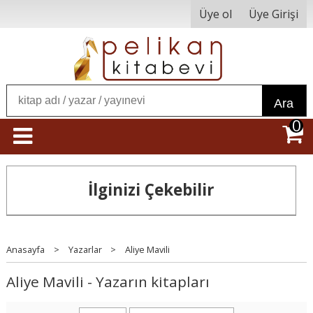
Üye ol
Üye Girişi
Ara
0
İlginizi Çekebilir
Anasayfa
>
Yazarlar
>
Aliye Mavili
Aliye Mavili - Yazarın kitapları