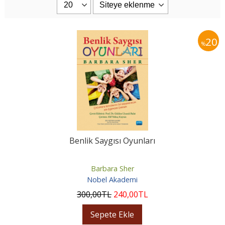
20
%
Benlik Saygısı Oyunları
Barbara Sher
Nobel Akademi
300
,00
TL
240
,00
TL
Sepete Ekle