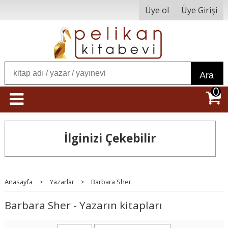
Üye ol
Üye Girişi
Ara
0
İlginizi Çekebilir
Anasayfa
>
Yazarlar
>
Barbara Sher
Barbara Sher - Yazarın kitapları