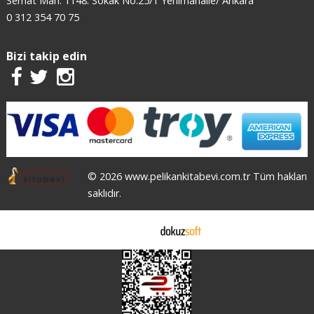
Serhat Mah. 1148. Sokak No:25/1 Yenimahalle/ Ankara
0 312 354 70 75
Bizi takip edin
© 2026 www.pelikankitabevi.com.tr Tüm hakları
saklıdır.
E-ticaret