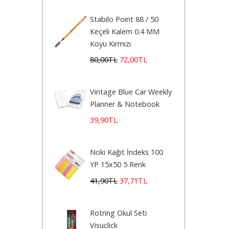
Stabilo Point 88 / 50
Keçeli Kalem 0.4 MM
Koyu Kırmızı
80
,00
TL
72
,00
TL
Vintage Blue Car Weekly
Planner & Notebook
39
,90
TL
Noki Kağıt İndeks 100
YP 15x50 5 Renk
41
,90
TL
37
,71
TL
Rotring Okul Seti
Visuclick