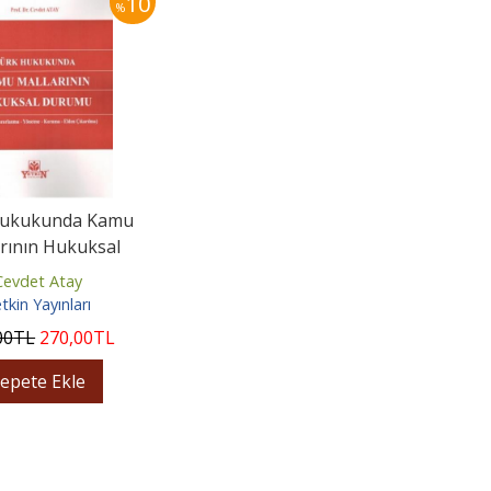
10
%
Hukukunda Kamu
rının Hukuksal
Durumu
Cevdet Atay
tkin Yayınları
00
TL
270
,00
TL
epete Ekle