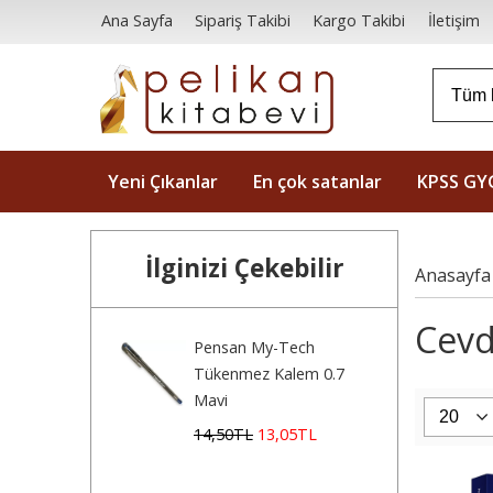
Ana Sayfa
Sipariş Takibi
Kargo Takibi
İletişim
Yeni Çıkanlar
En çok satanlar
KPSS GY
İlginizi Çekebilir
Anasayfa
Cevde
Pensan My-Tech
Tükenmez Kalem 0.7
Mavi
14
,50
TL
13
,05
TL