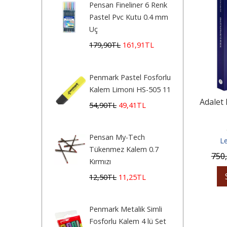
Pensan Fineliner 6 Renk
Pastel Pvc Kutu 0.4 mm
Uç
179
,90
TL
161
,91
TL
Penmark Pastel Fosforlu
Kalem Limoni HS-505 11
Adalet
54
,90
TL
49
,41
TL
Pensan My-Tech
Le
Tükenmez Kalem 0.7
750
Kırmızı
12
,50
TL
11
,25
TL
Penmark Metalik Simli
Fosforlu Kalem 4 lü Set