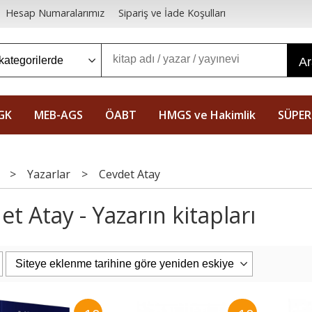
Hesap Numaralarımız
Sipariş ve İade Koşulları
A
GK
MEB-AGS
ÖABT
HMGS ve Hakimlik
SÜPER
>
Yazarlar
>
Cevdet Atay
t Atay - Yazarın kitapları