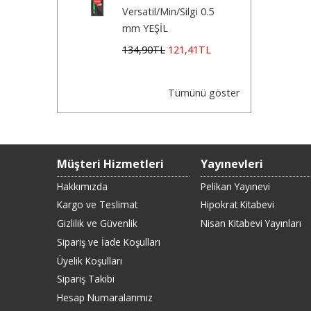
Versatil/Min/Silgi 0.5
mm YEŞİL
134
,90
TL
121
,41
TL
Tümünü göster
Müşteri Hizmetleri
Yayınevleri
Hakkımızda
Pelikan Yayınevi
Kargo ve Teslimat
Hipokrat Kitabevi
Gizlilik ve Güvenlik
Nisan Kitabevi Yayınları
Sipariş ve İade Koşulları
Üyelik Koşulları
Sipariş Takibi
Hesap Numaralarımız