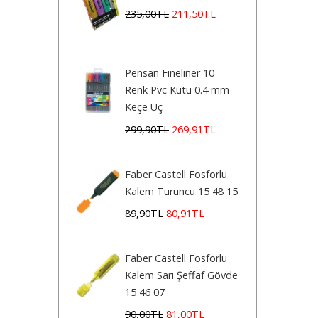
235
,00
TL
211
,50
TL
Pensan Fineliner 10
Renk Pvc Kutu 0.4 mm
Keçe Uç
299
,90
TL
269
,91
TL
Faber Castell Fosforlu
Kalem Turuncu 15 48 15
89
,90
TL
80
,91
TL
Faber Castell Fosforlu
Kalem Sarı Şeffaf Gövde
15 46 07
90
,00
TL
81
,00
TL