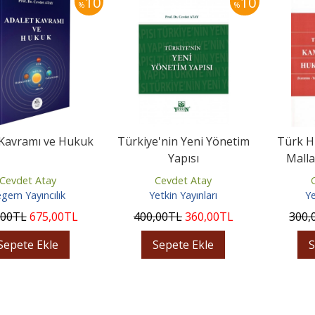
10
10
%
%
 Kavramı ve Hukuk
Türkiye'nin Yeni Yönetim
Türk 
Yapısı
Malla
Cevdet Atay
Cevdet Atay
gem Yayıncılık
Yetkin Yayınları
Ye
,00
TL
675
,00
TL
400
,00
TL
360
,00
TL
300
,
Sepete Ekle
Sepete Ekle
S