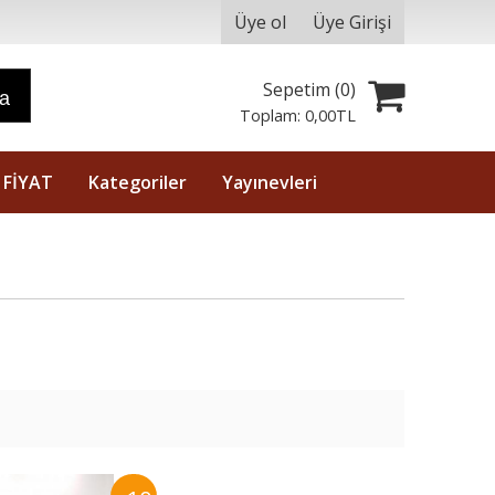
Üye ol
Üye Girişi
Sepetim (
0
)
ra
Toplam:
0
,00
TL
 FİYAT
Kategoriler
Yayınevleri