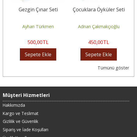
eti
Gezgin Çınar Seti
Çocuklara Öyküler Seti
E
Ayhan Türkmen
Adnan Çakmakçıoğlu
500
,00
TL
450
,00
TL
Sepete Ekle
Sepete Ekle
Tümünü göster
Müşteri Hizmetleri
Hakkımızda
Kargo ve Teslimat
Gizlilik ve Güvenlik
Sipariş ve İade Koşulları