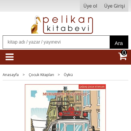
Üye ol
Üye Girişi
Ara
0
Anasayfa
>
Çocuk Kitapları
>
Öykü