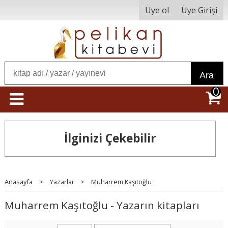
Üye ol
Üye Girişi
Ara
0
İlginizi Çekebilir
Anasayfa
>
Yazarlar
>
Muharrem Kaşıtoğlu
Muharrem Kaşıtoğlu - Yazarın kitapları