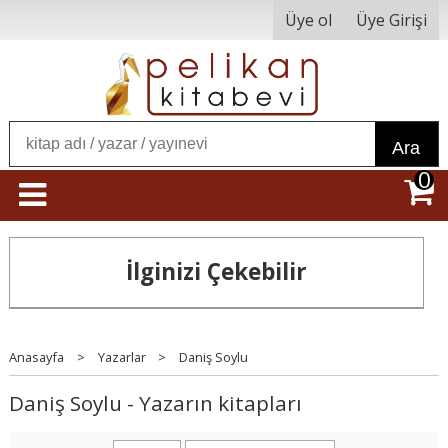
Üye ol
Üye Girişi
Ara
0
İlginizi Çekebilir
Anasayfa
>
Yazarlar
>
Daniş Soylu
Daniş Soylu - Yazarın kitapları