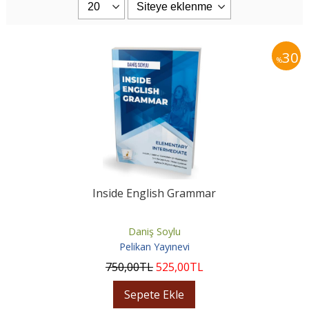
30
%
Inside English Grammar
Daniş Soylu
Pelikan Yayınevi
750
,00
TL
525
,00
TL
Sepete Ekle