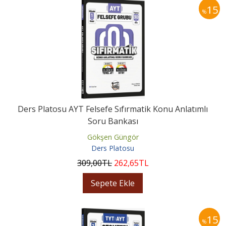
15
%
Ders Platosu AYT Felsefe Sıfırmatik Konu Anlatımlı
Soru Bankası
Gökşen Güngör
Ders Platosu
309
,00
TL
262
,65
TL
Sepete Ekle
15
%