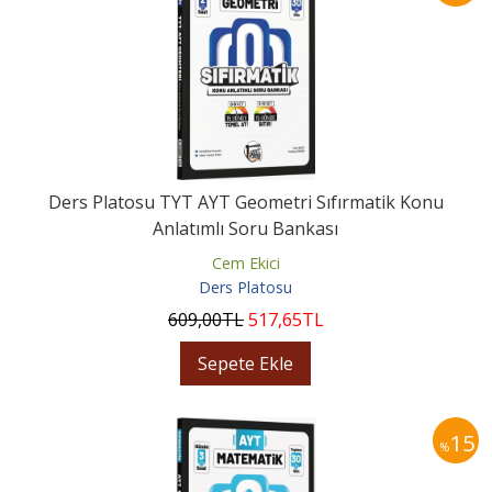
Ders Platosu TYT AYT Geometri Sıfırmatik Konu
Anlatımlı Soru Bankası
Cem Ekici
Ders Platosu
609
,00
TL
517
,65
TL
Sepete Ekle
15
%