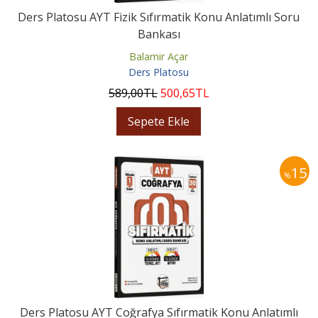
Ders Platosu AYT Fizik Sıfırmatik Konu Anlatımlı Soru
Bankası
Balamir Açar
Ders Platosu
589
,00
TL
500
,65
TL
Sepete Ekle
15
%
Ders Platosu AYT Coğrafya Sıfırmatik Konu Anlatımlı