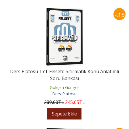
15
%
Ders Platosu TYT Felsefe Sıfırmatik Konu Anlatımlı
Soru Bankası
Gökşen Güngör
Ders Platosu
289
,00
TL
245
,65
TL
Sepete Ekle