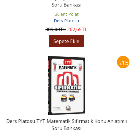
Soru Bankası
Bülent Polat
Ders Platosu
309
,00
TL
262
,65
TL
Sepete Ekle
15
%
Ders Platosu TYT Matematik Sıfırmatik Konu Anlatımlı
Soru Bankası