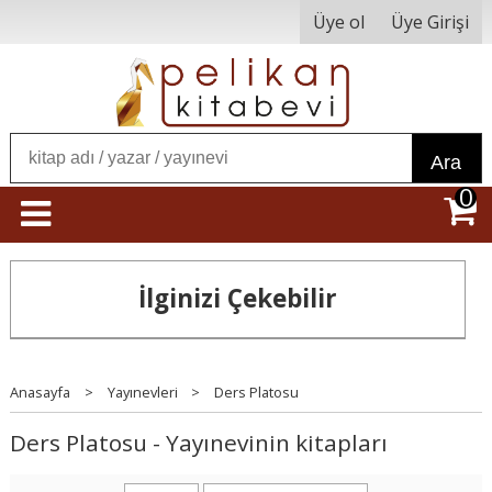
Üye ol
Üye Girişi
Ara
0
İlginizi Çekebilir
Anasayfa
>
Yayınevleri
>
Ders Platosu
Ders Platosu - Yayınevinin kitapları