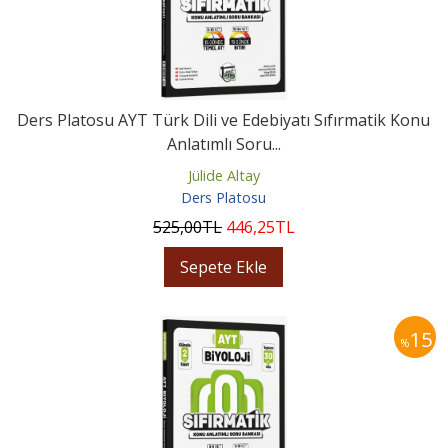
Ders Platosu AYT Türk Dili ve Edebiyatı Sıfırmatik Konu
Anlatımlı Soru...
Jülide Altay
Ders Platosu
525
,00
TL
446
,25
TL
Sepete Ekle
15
%