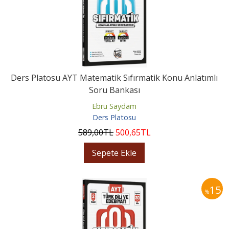
Ders Platosu AYT Matematik Sıfırmatik Konu Anlatımlı
Soru Bankası
Ebru Saydam
Ders Platosu
589
,00
TL
500
,65
TL
Sepete Ekle
15
%