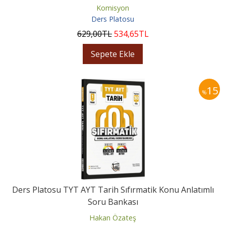
Komisyon
Ders Platosu
629
,00
TL
534
,65
TL
Sepete Ekle
15
%
Ders Platosu TYT AYT Tarih Sıfırmatik Konu Anlatımlı
Soru Bankası
Hakan Özateş