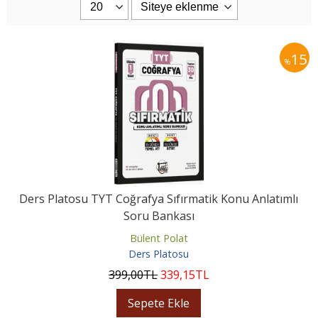
15
%
Ders Platosu TYT Coğrafya Sıfırmatik Konu Anlatımlı
Soru Bankası
Bülent Polat
Ders Platosu
399
,00
TL
339
,15
TL
Sepete Ekle