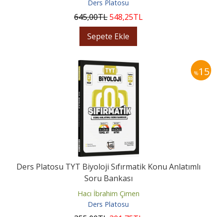
Ders Platosu
645
,00
TL
548
,25
TL
Sepete Ekle
15
%
Ders Platosu TYT Biyoloji Sıfırmatik Konu Anlatımlı
Soru Bankası
Hacı İbrahim Çimen
Ders Platosu