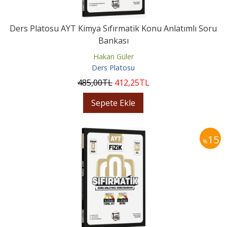
Ders Platosu AYT Kimya Sıfırmatik Konu Anlatımlı Soru
Bankası
Hakan Güler
Ders Platosu
485
,00
TL
412
,25
TL
Sepete Ekle
15
%