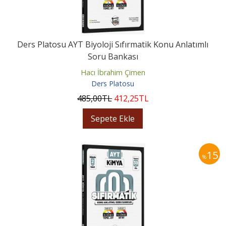
Ders Platosu AYT Biyoloji Sıfırmatik Konu Anlatımlı
Soru Bankası
Hacı İbrahim Çimen
Ders Platosu
485
,00
TL
412
,25
TL
Sepete Ekle
15
%