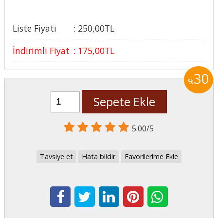
Liste Fiyatı
:
250
,00
TL
İndirimli Fiyat
:
175
,00
TL
30
%
Sepete Ekle
5.00/5
Tavsiye et
Hata bildir
Favorilerime Ekle