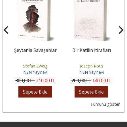
I
Şeytanla Savaşanlar
Bir Katilin İtirafları
Stefan Zweig
Joseph Roth
NSN Yayınevi
NSN Yayınevi
300
,00
TL
210
,00
TL
200
,00
TL
140
,00
TL
Sepete Ekle
Sepete Ekle
Tümünü göster