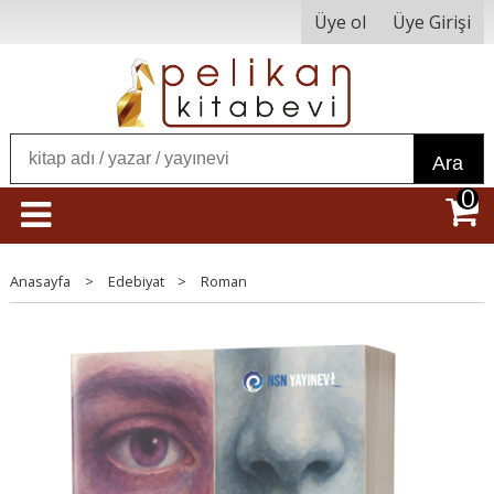
Üye ol
Üye Girişi
Ara
0
Anasayfa
>
Edebiyat
>
Roman