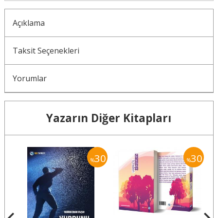
Açıklama
Taksit Seçenekleri
Yorumlar
Yazarın Diğer Kitapları
30
30
30
%
%