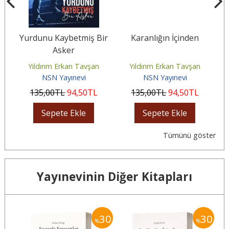
ri
Yurdunu Kaybetmiş Bir
Karanlığın İçinden
Asker
Yıldırım Erkan Tavşan
Yıldırım Erkan Tavşan
NSN Yayınevi
NSN Yayınevi
135
,00
TL
94
,50
TL
135
,00
TL
94
,50
TL
Sepete Ekle
Sepete Ekle
Tümünü göster
Yayınevinin Diğer Kitapları
30
30
30
%
%