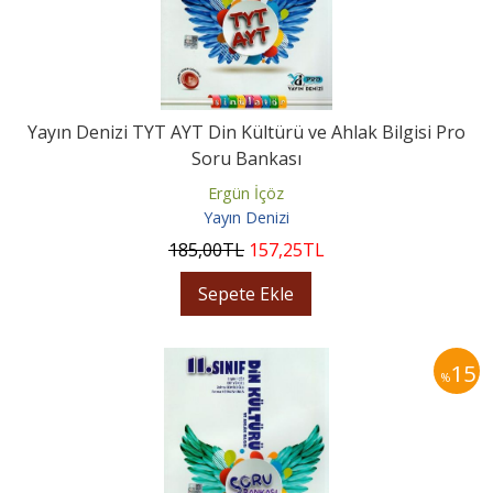
Yayın Denizi TYT AYT Din Kültürü ve Ahlak Bilgisi Pro
Soru Bankası
Ergün İçöz
Yayın Denizi
185
,00
TL
157
,25
TL
Sepete Ekle
15
%