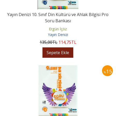
Yayın Denizi 10. Sınıf Din Kültürü ve Ahlak Bilgisi Pro
Soru Bankası
Ergün İçöz
Yayın Denizi
135
,00
TL
114
,75
TL
Sepete Ekle
15
%