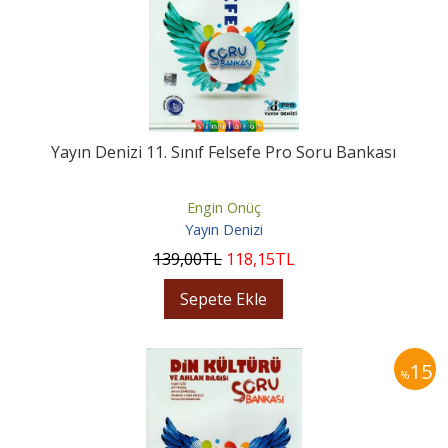
Yayın Denizi 11. Sınıf Felsefe Pro Soru Bankası
Engin Onüç
Yayın Denizi
139
,00
TL
118
,15
TL
Sepete Ekle
15
%