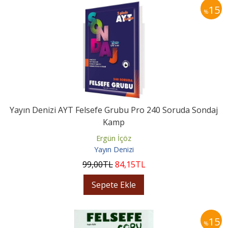
15
%
Yayın Denizi AYT Felsefe Grubu Pro 240 Soruda Sondaj
Kamp
Ergün İçöz
Yayın Denizi
99
,00
TL
84
,15
TL
Sepete Ekle
15
%