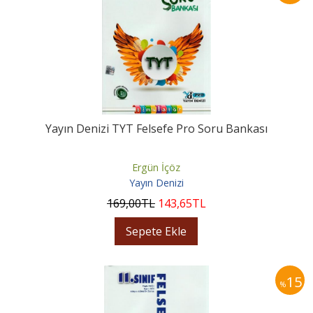
Yayın Denizi TYT Felsefe Pro Soru Bankası
Ergün İçöz
Yayın Denizi
169
,00
TL
143
,65
TL
Sepete Ekle
15
%