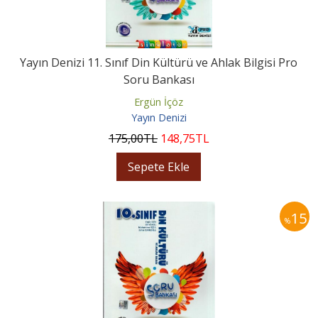
Yayın Denizi 11. Sınıf Din Kültürü ve Ahlak Bilgisi Pro
Soru Bankası
Ergün İçöz
Yayın Denizi
175
,00
TL
148
,75
TL
Sepete Ekle
15
%