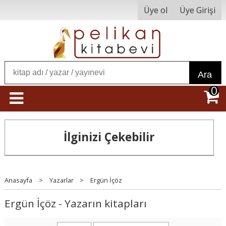
Üye ol
Üye Girişi
Ara
0
İlginizi Çekebilir
Anasayfa
>
Yazarlar
>
Ergün İçöz
Ergün İçöz - Yazarın kitapları