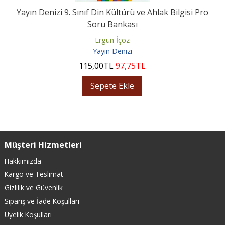
Yayın Denizi 9. Sınıf Din Kültürü ve Ahlak Bilgisi Pro
Soru Bankası
Ergün İçöz
Yayın Denizi
115
,00
TL
97
,75
TL
Sepete Ekle
Müşteri Hizmetleri
Hakkımızda
Kargo ve Teslimat
Gizlilik ve Güvenlik
Sipariş ve İade Koşulları
Üyelik Koşulları