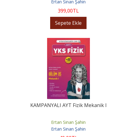
Ertan Sinan Şahin
399
,00
TL
Sepete Ekle
KAMPANYALI AYT Fizik Mekanik I
Ertan Sinan Şahin
Ertan Sinan Şahin