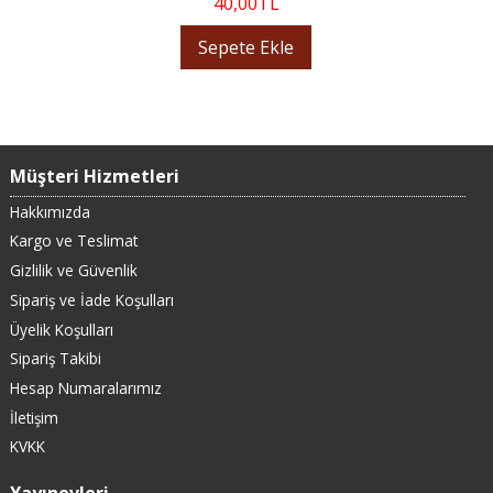
40
,00
TL
Sepete Ekle
Müşteri Hizmetleri
Hakkımızda
Kargo ve Teslimat
Gizlilik ve Güvenlik
Sipariş ve İade Koşulları
Üyelik Koşulları
Sipariş Takibi
Hesap Numaralarımız
İletişim
KVKK
Yayınevleri