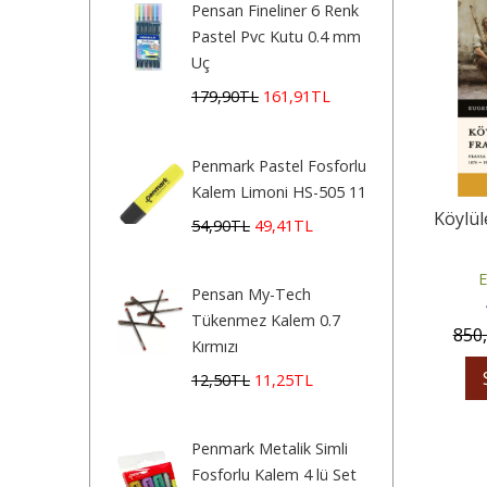
Pensan Fineliner 6 Renk
Pastel Pvc Kutu 0.4 mm
Uç
179
,90
TL
161
,91
TL
Penmark Pastel Fosforlu
Kalem Limoni HS-505 11
Köylül
54
,90
TL
49
,41
TL
E
Pensan My-Tech
Tükenmez Kalem 0.7
850
Kırmızı
12
,50
TL
11
,25
TL
Penmark Metalik Simli
Fosforlu Kalem 4 lü Set