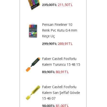
235
,00
TL
211
,50
TL
Pensan Fineliner 10
Renk Pvc Kutu 0.4 mm
Keçe Uç
299
,90
TL
269
,91
TL
Faber Castell Fosforlu
Kalem Turuncu 15 48 15
89
,90
TL
80
,91
TL
Faber Castell Fosforlu
Kalem Sarı Şeffaf Gövde
15 46 07
90
,00
TL
81
,00
TL