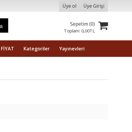
Üye ol
Üye Girişi
Sepetim (
0
)
ra
Toplam:
0
,00
TL
 FİYAT
Kategoriler
Yayınevleri