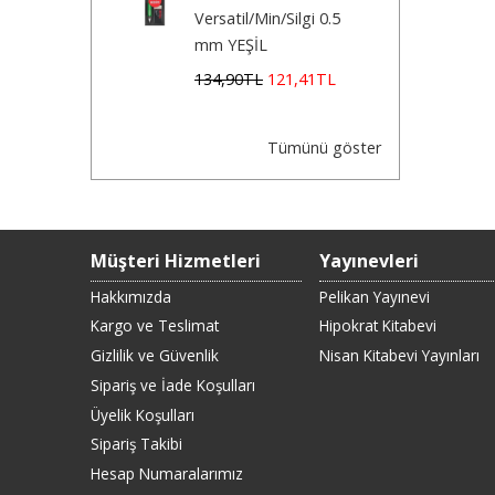
Versatil/Min/Silgi 0.5
mm YEŞİL
134
,90
TL
121
,41
TL
Tümünü göster
Müşteri Hizmetleri
Yayınevleri
Hakkımızda
Pelikan Yayınevi
Kargo ve Teslimat
Hipokrat Kitabevi
Gizlilik ve Güvenlik
Nisan Kitabevi Yayınları
Sipariş ve İade Koşulları
Üyelik Koşulları
Sipariş Takibi
Hesap Numaralarımız