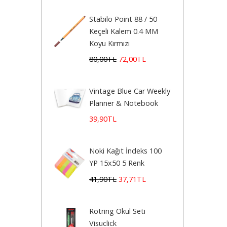
Stabilo Point 88 / 50
Keçeli Kalem 0.4 MM
Koyu Kırmızı
80
,00
TL
72
,00
TL
Vintage Blue Car Weekly
Planner & Notebook
39
,90
TL
Noki Kağıt İndeks 100
YP 15x50 5 Renk
41
,90
TL
37
,71
TL
Rotring Okul Seti
Visuclick