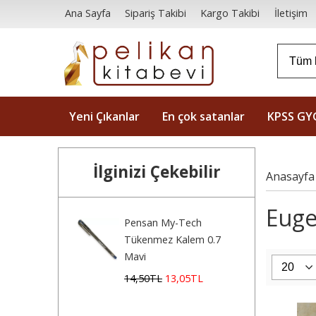
Ana Sayfa
Sipariş Takibi
Kargo Takibi
İletişim
Yeni Çıkanlar
En çok satanlar
KPSS GY
İlginizi Çekebilir
Anasayfa
Euge
Pensan My-Tech
Tükenmez Kalem 0.7
Mavi
14
,50
TL
13
,05
TL