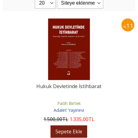
11
%
Hukuk Devletinde İstihbarat
Fatih Birtek
Adalet Yayınevi
1.500
,00
TL
1.335
,00
TL
Sepete Ekle