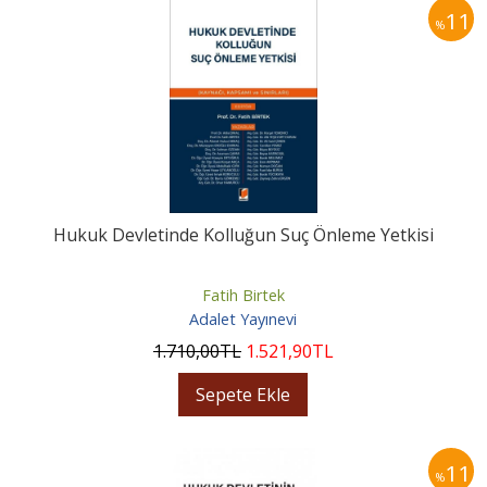
11
%
Hukuk Devletinde Kolluğun Suç Önleme Yetkisi
Fatih Birtek
Adalet Yayınevi
1.710
,00
TL
1.521
,90
TL
Sepete Ekle
11
%