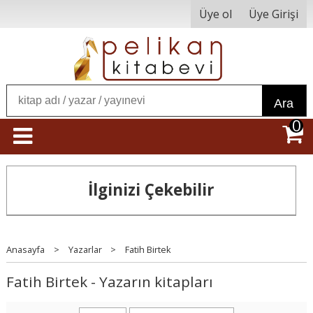
Üye ol
Üye Girişi
Ara
0
İlginizi Çekebilir
Anasayfa
>
Yazarlar
>
Fatih Birtek
Fatih Birtek - Yazarın kitapları