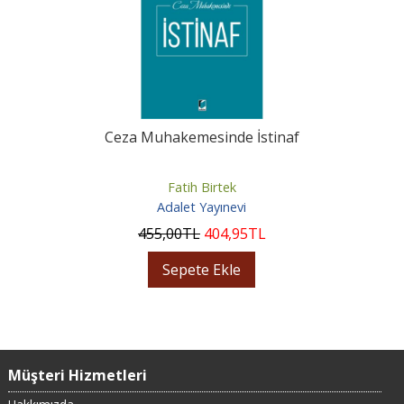
Ceza Muhakemesinde İstinaf
Fatih Birtek
Adalet Yayınevi
455
,00
TL
404
,95
TL
Sepete Ekle
Müşteri Hizmetleri