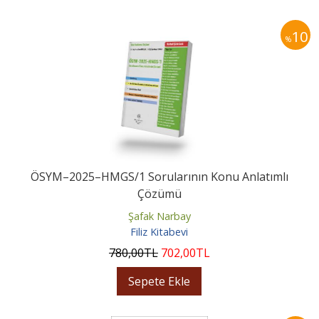
10
%
ÖSYM–2025–HMGS/1 Sorularının Konu Anlatımlı
Çözümü
Şafak Narbay
Filiz Kitabevi
780
,00
TL
702
,00
TL
Sepete Ekle