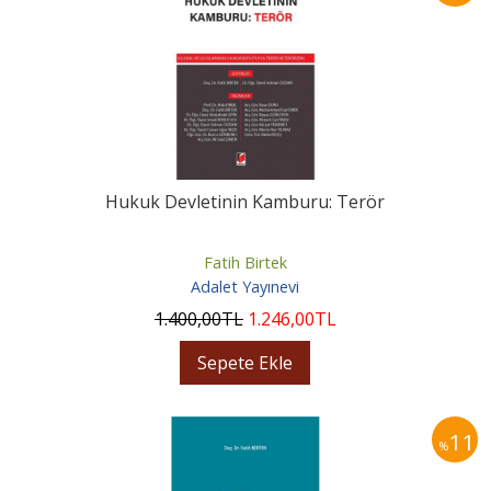
Hukuk Devletinin Kamburu: Terör
Fatih Birtek
Adalet Yayınevi
1.400
,00
TL
1.246
,00
TL
Sepete Ekle
11
%