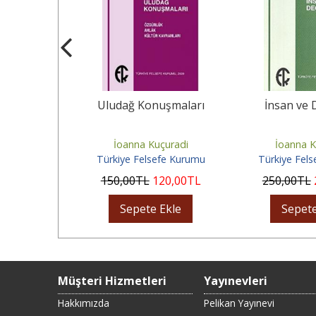
irdiği Hukuk
Uludağ Konuşmaları
İnsan ve 
çuradi
İoanna Kuçuradi
İoanna K
fe Kurumu
Türkiye Felsefe Kurumu
Türkiye Fel
20
,00
TL
150
,00
TL
120
,00
TL
250
,00
TL
Ekle
Sepete Ekle
Sepete
Müşteri Hizmetleri
Yayınevleri
Hakkımızda
Pelikan Yayınevi