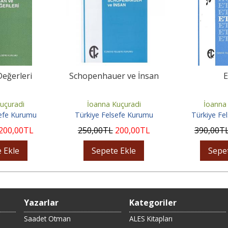
Değerleri
Schopenhauer ve İnsan
E
uçuradi
İoanna Kuçuradi
İoanna
sefe Kurumu
Türkiye Felsefe Kurumu
Türkiye Fe
200
,00
TL
250
,00
TL
200
,00
TL
390
,00
T
 Ekle
Sepete Ekle
Sepe
Yazarlar
Kategoriler
Saadet Otman
ALES Kitapları