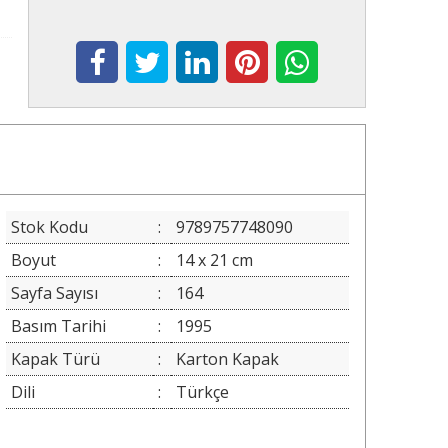
Stok Kodu
:
9789757748090
Boyut
:
14 x 21 cm
Sayfa Sayısı
:
164
Basım Tarihi
:
1995
Kapak Türü
:
Karton Kapak
Dili
:
Türkçe