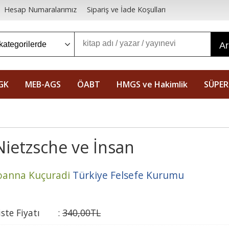
Hesap Numaralarımız
Sipariş ve İade Koşulları
A
GK
MEB-AGS
ÖABT
HMGS ve Hakimlik
SÜPER
Nietzsche ve İnsan
oanna Kuçuradi
Türkiye Felsefe Kurumu
iste Fiyatı
:
340
,00
TL