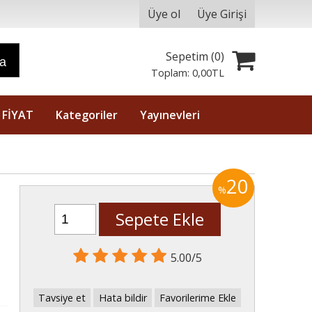
Üye ol
Üye Girişi
Sepetim (
0
)
ra
Toplam:
0
,00
TL
 FİYAT
Kategoriler
Yayınevleri
20
%
Sepete Ekle
5.00/5
Tavsiye et
Hata bildir
Favorilerime Ekle