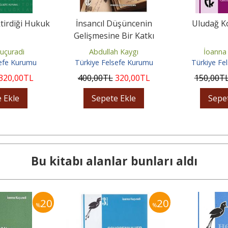
tirdiği Hukuk
İnsancıl Düşüncenin
Uludağ K
Gelişmesine Bir Katkı
uçuradi
Abdullah Kaygı
İoanna
sefe Kurumu
Türkiye Felsefe Kurumu
Türkiye Fe
320
,00
TL
400
,00
TL
320
,00
TL
150
,00
T
 Ekle
Sepete Ekle
Sepe
Bu kitabı alanlar bunları aldı
20
20
%
%