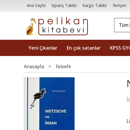
Ana Sayfa
Sipariş Takibi
Kargo Takibi
İletişim
Yeni Çıkanlar
En çok satanlar
KPSS GY
Anasayfa
>
Felsefe
İ
L