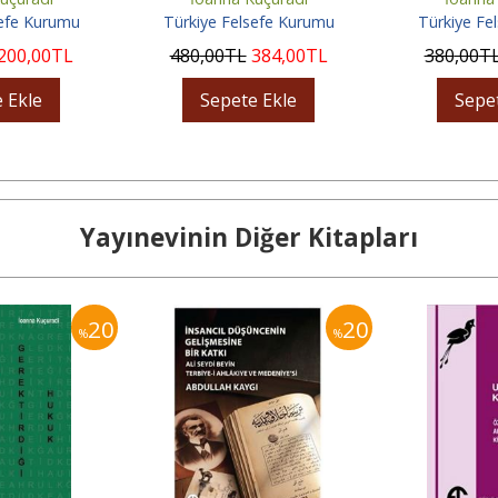
sefe Kurumu
Türkiye Felsefe Kurumu
Türkiye Fe
200
,00
TL
480
,00
TL
384
,00
TL
380
,00
T
 Ekle
Sepete Ekle
Sepe
Yayınevinin Diğer Kitapları
20
20
%
%