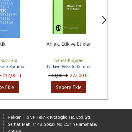
tik
Ahlak, Etik ve Etikler
Adaletin Ge
 Kuçuradi
İoanna Kuçuradi
İoann
lsefe Kurumu
Türkiye Felsefe Kurumu
Türkiye 
L
312
,00
TL
340
,00
TL
272
,00
TL
400
,00
te Ekle
Sepete Ekle
Sep
Pelikan Tıp ve Teknik Kitapçılık Tic. Ltd. Şti.
Serhat Mah. 1148. Sokak No:25/1 Yenimahalle/
Ankara