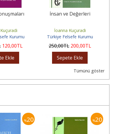
onuşmaları
İnsan ve Değerleri
Erd
 Kuçuradi
İoanna Kuçuradi
Berfi
lsefe Kurumu
Türkiye Felsefe Kurumu
Türkiye 
L
120
,00
TL
250
,00
TL
200
,00
TL
260
,00
te Ekle
Sepete Ekle
Sep
Tümünü göster
20
20
%
%