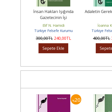
Açısından
İnsan Hakları Işığında
Adaletin Gerek
ğitim
Gazetecinin İşi
ydın
Elif N. Hamidi
İoanna K
fe Kurumu
Türkiye Felsefe Kurumu
Türkiye Fel
72
,00
TL
300
,00
TL
240
,00
TL
400
,00
TL
Ekle
Sepete Ekle
Sepete
20
20
%
%