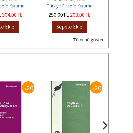
lsefe Kurumu
Türkiye Felsefe Kurumu
Türkiye 
L
304
,00
TL
250
,00
TL
200
,00
TL
390
,00
te Ekle
Sepete Ekle
Sep
Tümünü göster
20
20
%
%