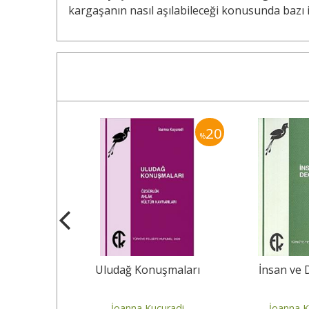
kargaşanın nasıl aşılabileceği konusunda bazı i
20
20
%
%
irdiği Hukuk
Uludağ Konuşmaları
İnsan ve 
çuradi
İoanna Kuçuradi
İoanna K