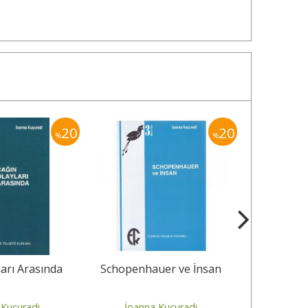
20
20
%
%
ları Arasında
Schopenhauer ve İnsan
 Kuçuradi
İoanna Kuçuradi
İoann