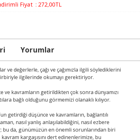
ndirimli Fiyat
:
272
,00
TL
ri
Yorumlar
r ve değerlerle, çağı ve çağımızla ilgili söylediklerini
biriyle ilgilerinde okumayı gerektiriyor.
e ve kavramların getirildikten çok sonra dünyamızı
ntılara bağlı olduğunu görmemizi olanaklı kılıyor.
un getirdiği düşünce ve kavramların, bağlantılı
aman, nasıl yanlış anlaşılabildiğini, nasıl ezbere
or; bu da, günümüzün en önemli sorunlarından biri
 kavram kargaşısını dert edinenlerimize, bu