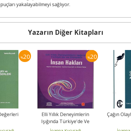
puçları yakalayabilmeyi sağlıyor.
Yazarın Diğer Kitapları
20
20
%
%
Değerleri
Elli Yıllık Deneyimlerin
Çağın Olay
Işığında Türkiye'de Ve
Dünyada İnsan Hakları
uçuradi
İoanna Kuçuradi
İoanna