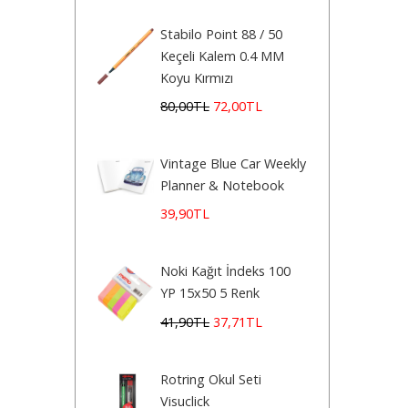
Stabilo Point 88 / 50
Keçeli Kalem 0.4 MM
Koyu Kırmızı
80
,00
TL
72
,00
TL
Vintage Blue Car Weekly
Planner & Notebook
39
,90
TL
Noki Kağıt İndeks 100
YP 15x50 5 Renk
41
,90
TL
37
,71
TL
Rotring Okul Seti
Visuclick