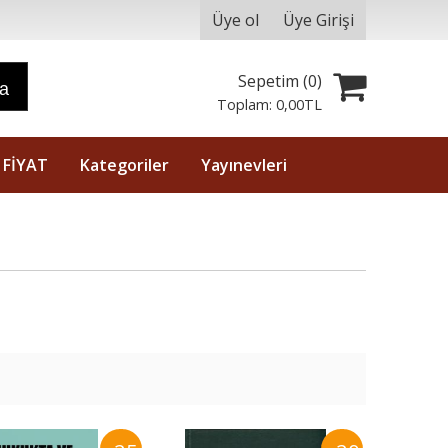
Üye ol
Üye Girişi
Sepetim (
0
)
ra
Toplam:
0
,00
TL
 FİYAT
Kategoriler
Yayınevleri