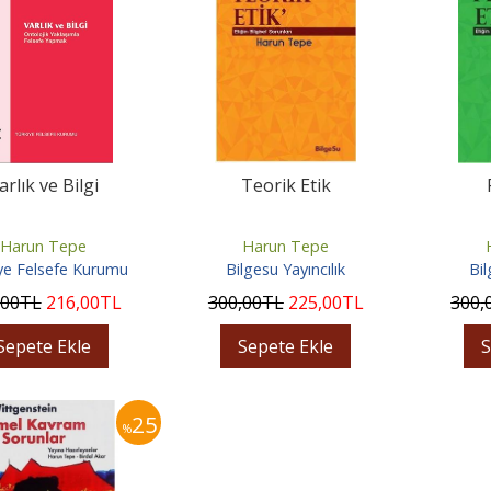
arlık ve Bilgi
Teorik Etik
Harun Tepe
Harun Tepe
ye Felsefe Kurumu
Bilgesu Yayıncılık
Bil
,00
TL
216
,00
TL
300
,00
TL
225
,00
TL
300
,
Sepete Ekle
Sepete Ekle
S
25
%