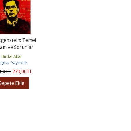
ttgenstein: Temel
am ve Sorunlar
Birdal Akar
lgesu Yayıncılık
,00
TL
270
,00
TL
Sepete Ekle