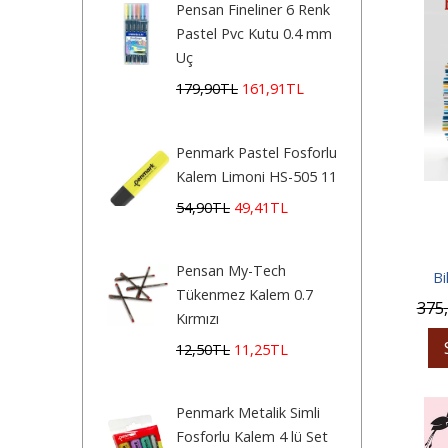
Pensan Fineliner 6 Renk
Pastel Pvc Kutu 0.4 mm
Uç
179
,90
TL
161
,91
TL
Penmark Pastel Fosforlu
Kalem Limoni HS-505 11
54
,90
TL
49
,41
TL
Pensan My-Tech
Bi
Tükenmez Kalem 0.7
375
Kırmızı
12
,50
TL
11
,25
TL
Penmark Metalik Simli
Fosforlu Kalem 4 lü Set