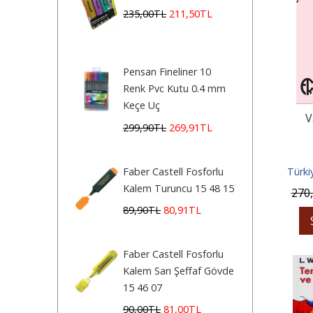
235
,00
TL
211
,50
TL
Pensan Fineliner 10
Renk Pvc Kutu 0.4 mm
Keçe Uç
V
299
,90
TL
269
,91
TL
Faber Castell Fosforlu
Türki
Kalem Turuncu 15 48 15
270
89
,90
TL
80
,91
TL
Faber Castell Fosforlu
Kalem Sarı Şeffaf Gövde
15 46 07
90
,00
TL
81
,00
TL