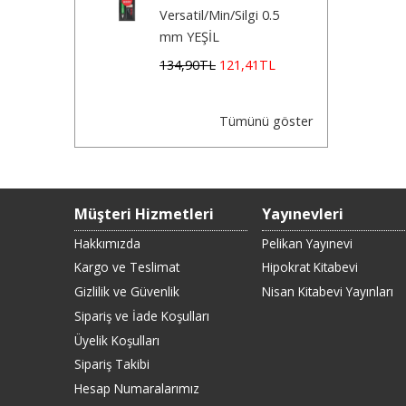
Versatil/Min/Silgi 0.5
mm YEŞİL
134
,90
TL
121
,41
TL
Tümünü göster
Müşteri Hizmetleri
Yayınevleri
Hakkımızda
Pelikan Yayınevi
Kargo ve Teslimat
Hipokrat Kitabevi
Gizlilik ve Güvenlik
Nisan Kitabevi Yayınları
Sipariş ve İade Koşulları
Üyelik Koşulları
Sipariş Takibi
Hesap Numaralarımız