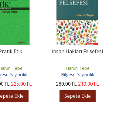
Pratik Etik
İnsan Hakları Felsefesi
Harun Tepe
Harun Tepe
gesu Yayıncılık
Bilgesu Yayıncılık
00
TL
225
,00
TL
280
,00
TL
210
,00
TL
epete Ekle
Sepete Ekle