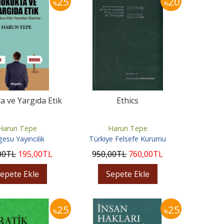
25
20
%
%
 ve Yargıda Etik
Ethics
Harun Tepe
Harun Tepe
gesu Yayıncılık
Türkiye Felsefe Kurumu
00
TL
195
,00
TL
950
,00
TL
760
,00
TL
epete Ekle
Sepete Ekle
25
25
%
%