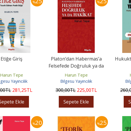
25
25
%
%
Etiğe Giriş
Platon’dan Habermas’a
Hukukta
Felsefede Doğruluk ya da
Hakikat
Harun Tepe
Harun Tepe
lgesu Yayıncılık
Bilgesu Yayıncılık
Bil
,00
TL
281
,25
TL
300
,00
TL
225
,00
TL
260
,
Sepete Ekle
Sepete Ekle
S
20
25
%
%