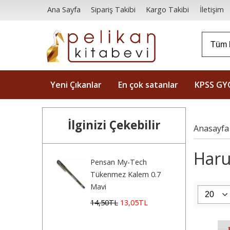
Ana Sayfa
Sipariş Takibi
Kargo Takibi
İletişim
Yeni Çıkanlar
En çok satanlar
KPSS GY
İlginizi Çekebilir
Anasayfa
Haru
Pensan My-Tech
Tükenmez Kalem 0.7
Mavi
14
,50
TL
13
,05
TL