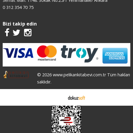
Serhat Mah. 1148. Sokak No:25/1 Yenimahalle/ Ankara
0 312 354 70 75
Bizi takip edin
© 2026 www.pelikankitabevi.com.tr Tüm hakları
saklıdır.
E-ticaret