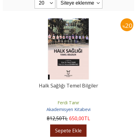
20
%
Halk Sağlığı Temel Bilgiler
Ferdi Tanır
Akademisyen Kitabevi
812
,50
TL
650
,00
TL
Sepete Ekle