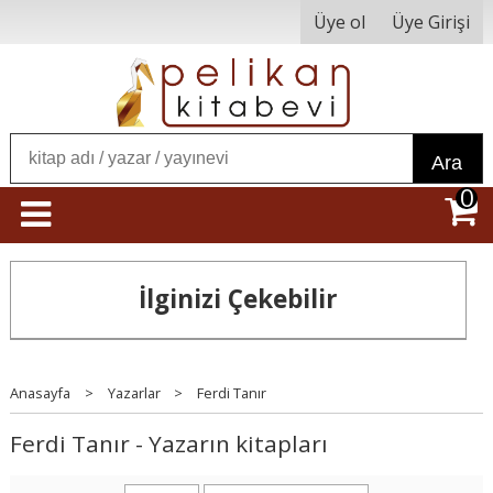
Üye ol
Üye Girişi
Ara
0
İlginizi Çekebilir
Anasayfa
>
Yazarlar
>
Ferdi Tanır
Ferdi Tanır - Yazarın kitapları