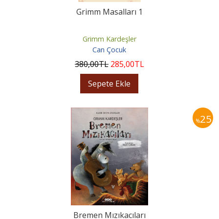
Grimm Masalları 1
Grimm Kardeşler
Can Çocuk
380
,00
TL
285
,00
TL
Sepete Ekle
25
%
Bremen Mızıkacıları