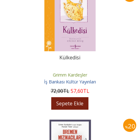
Külkedisi
Grimm Kardeşler
İş Bankası Kültür Yayınları
72
,00
TL
57
,60
TL
Sepete Ekle
20
%