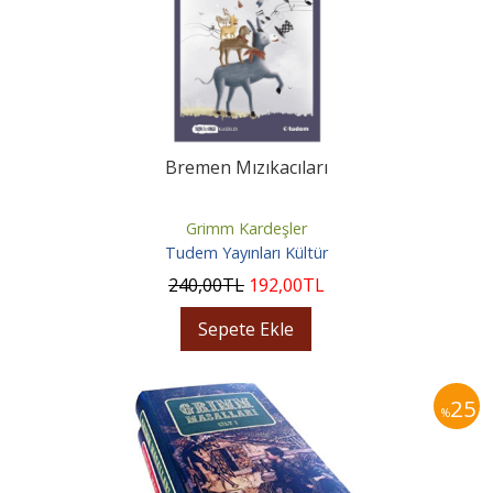
Bremen Mızıkacıları
Grimm Kardeşler
Tudem Yayınları Kültür
240
,00
TL
192
,00
TL
Sepete Ekle
25
%