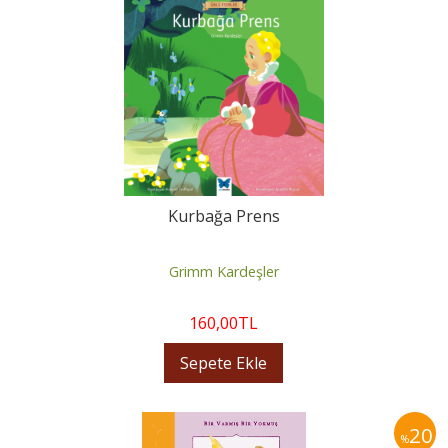
Kurbağa Prens
Grimm Kardeşler
160
,00
TL
Sepete Ekle
20
%