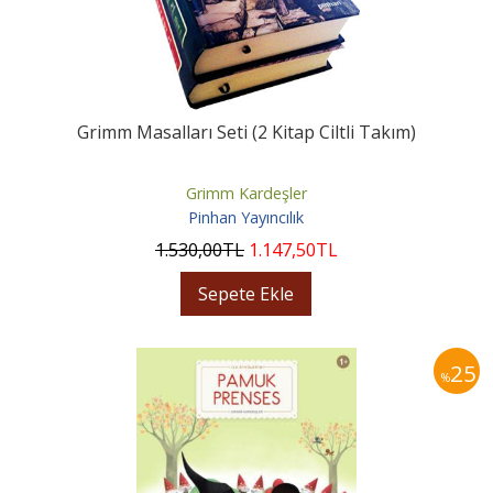
Grimm Masalları Seti (2 Kitap Ciltli Takım)
Grimm Kardeşler
Pinhan Yayıncılık
1.530
,00
TL
1.147
,50
TL
Sepete Ekle
25
%