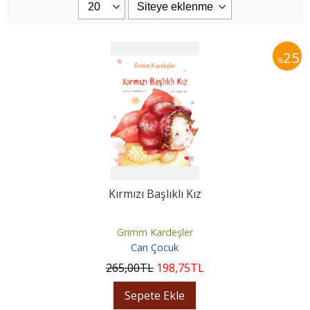
25
%
Kırmızı Başlıklı Kız
Grimm Kardeşler
Can Çocuk
265
,00
TL
198
,75
TL
Sepete Ekle