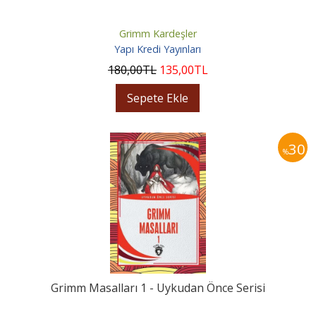
Grimm Kardeşler
Yapı Kredi Yayınları
180
,00
TL
135
,00
TL
Sepete Ekle
30
%
Grimm Masalları 1 - Uykudan Önce Serisi