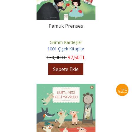
Pamuk Prenses
Grimm Kardeşler
1001 Çiçek Kitaplar
130
,00
TL
97
,50
TL
Sepete Ekle
25
%