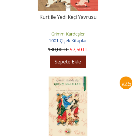
Kurt ile Yedi Keçi Yavrusu
Grimm Kardeşler
1001 Çiçek Kitaplar
130
,00
TL
97
,50
TL
Sepete Ekle
25
%