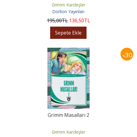
Grimm Kardeşler
Dorlion Yayınları
195
,00
TL
136
,50
TL
Sepete Ekle
30
%
Grimm Masalları 2
Grimm Kardeşler