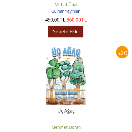
Mithat Ünal
Gülnar Yayınları
450
,00
TL
360
,00
TL
Sepete Ekle
20
%
Üç Ağaç
Mehmet Boran