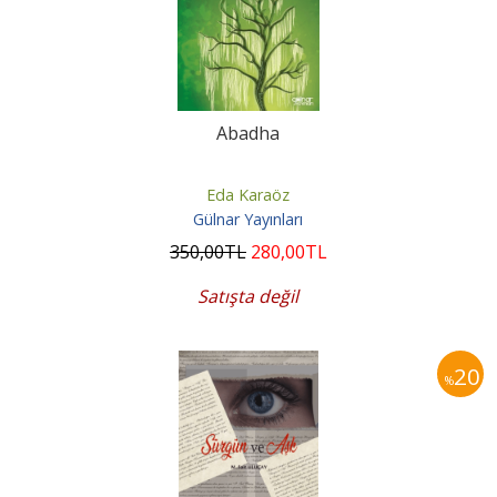
Abadha
Eda Karaöz
Gülnar Yayınları
350
,00
TL
280
,00
TL
Satışta değil
20
%