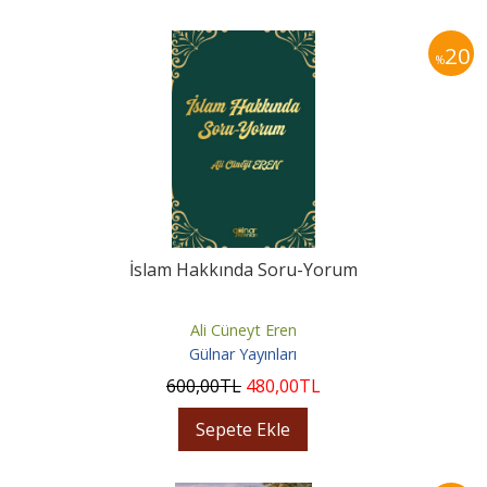
20
%
İslam Hakkında Soru-Yorum
Ali Cüneyt Eren
Gülnar Yayınları
600
,00
TL
480
,00
TL
Sepete Ekle