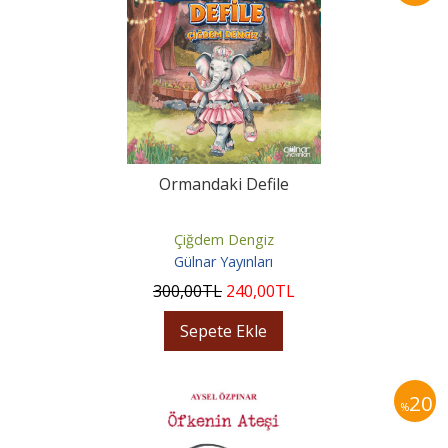
Ormandaki Defile
Çiğdem Dengiz
Gülnar Yayınları
300
,00
TL
240
,00
TL
Sepete Ekle
20
%