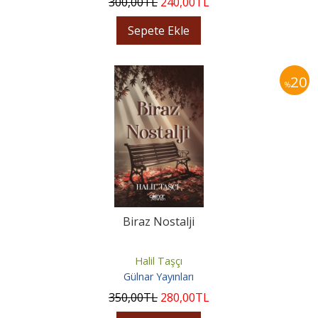
300
,00
TL
240
,00
TL
Sepete Ekle
20
%
Biraz Nostalji
Halil Taşçı
Gülnar Yayınları
350
,00
TL
280
,00
TL