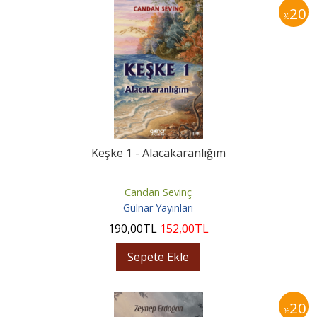
20
%
Keşke 1 - Alacakaranlığım
Candan Sevinç
Gülnar Yayınları
190
,00
TL
152
,00
TL
Sepete Ekle
20
%