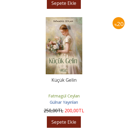
Sepete Ekle
20
%
Küçük Gelin
Fatmagül Ceylan
Gülnar Yayınları
250
,00
TL
200
,00
TL
Sepete Ekle