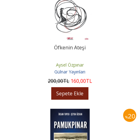
Öfkenin Ateşi
Aysel Özpınar
Gülnar Yayınları
200
,00
TL
160
,00
TL
Sepete Ekle
20
%