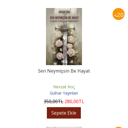
20
%
Sen Neymişsin Be Hayat
Nevzat Koç
Gülnar Yayınları
350
,00
TL
280
,00
TL
Sepete Ekle