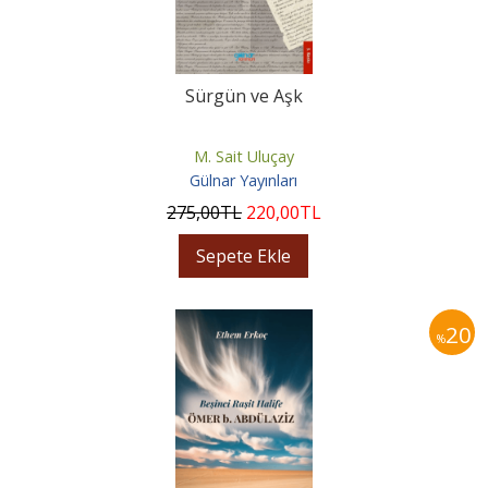
Sürgün ve Aşk
M. Sait Uluçay
Gülnar Yayınları
275
,00
TL
220
,00
TL
Sepete Ekle
20
%