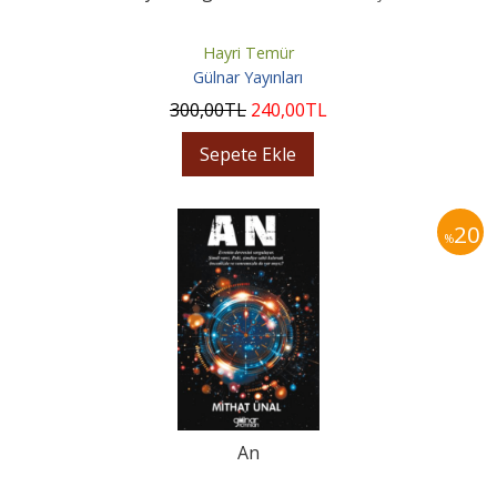
Hayri Temür
Gülnar Yayınları
300
,00
TL
240
,00
TL
Sepete Ekle
20
%
An