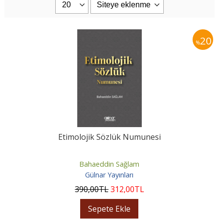
20
%
Etimolojik Sözlük Numunesi
Bahaeddin Sağlam
Gülnar Yayınları
390
,00
TL
312
,00
TL
Sepete Ekle