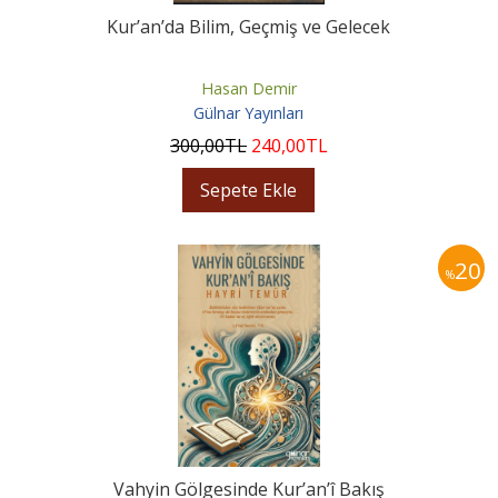
Kur’an’da Bilim, Geçmiş ve Gelecek
Hasan Demir
Gülnar Yayınları
300
,00
TL
240
,00
TL
Sepete Ekle
20
%
Vahyin Gölgesinde Kur’an’î Bakış