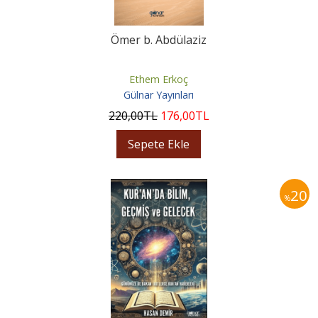
Ömer b. Abdülaziz
Ethem Erkoç
Gülnar Yayınları
220
,00
TL
176
,00
TL
Sepete Ekle
20
%