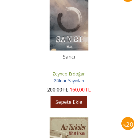
Sancı
Zeynep Erdoğan
Gülnar Yayınları
200
,00
TL
160
,00
TL
Sepete Ekle
20
%