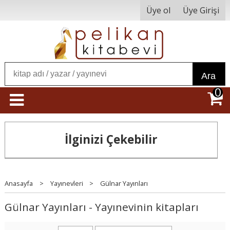
Üye ol
Üye Girişi
Ara
0
İlginizi Çekebilir
Anasayfa
>
Yayınevleri
>
Gülnar Yayınları
Gülnar Yayınları - Yayınevinin kitapları