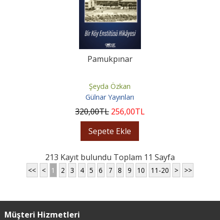
Pamukpınar
Şeyda Özkan
Gülnar Yayınları
320
,00
TL
256
,00
TL
Sepete Ekle
213 Kayıt bulundu Toplam 11 Sayfa
<<
<
1
2
3
4
5
6
7
8
9
10
11-20
>
>>
Müşteri Hizmetleri