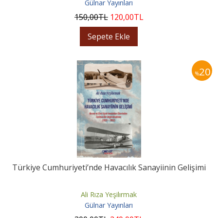
Gülnar Yayınları
150
,00
TL
120
,00
TL
Sepete Ekle
20
%
Türkiye Cumhuriyeti’nde Havacılık Sanayiinin Gelişimi
Ali Rıza Yeşilırmak
Gülnar Yayınları