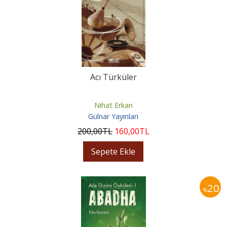
Acı Türküler
Nihat Erkan
Gülnar Yayınları
200
,00
TL
160
,00
TL
Sepete Ekle
20
%