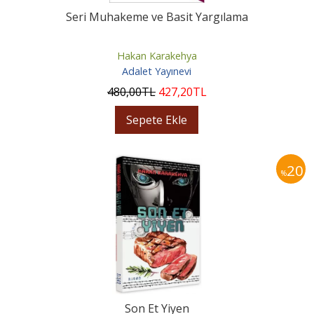
Seri Muhakeme ve Basit Yargılama
Hakan Karakehya
Adalet Yayınevi
480
,00
TL
427
,20
TL
Sepete Ekle
20
%
Son Et Yiyen