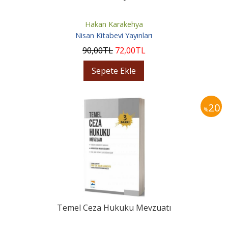
Hakan Karakehya
Nisan Kitabevi Yayınları
90
,00
TL
72
,00
TL
Sepete Ekle
20
%
Temel Ceza Hukuku Mevzuatı