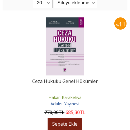
11
%
Ceza Hukuku Genel Hükümler
Hakan Karakehya
Adalet Yayınevi
770
,00
TL
685
,30
TL
Sepete Ekle