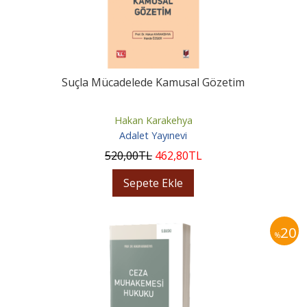
Suçla Mücadelede Kamusal Gözetim
Hakan Karakehya
Adalet Yayınevi
520
,00
TL
462
,80
TL
Sepete Ekle
20
%