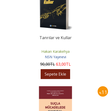
Tanrılar ve Kullar
Hakan Karakehya
NSN Yayınevi
90
,00
TL
63
,00
TL
Sepete Ekle
11
%