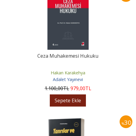
Ceza Muhakemesi Hukuku
Hakan Karakehya
Adalet Yayınevi
1.100
,00
TL
979
,00
TL
Sepete Ekle
30
%