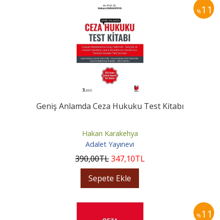
11
%
Geniş Anlamda Ceza Hukuku Test Kitabı
Hakan Karakehya
Adalet Yayınevi
390
,00
TL
347
,10
TL
Sepete Ekle
11
%