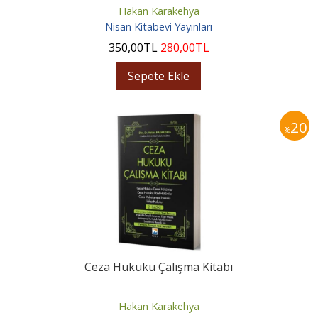
Hakan Karakehya
Nisan Kitabevi Yayınları
350
,00
TL
280
,00
TL
Sepete Ekle
20
%
Ceza Hukuku Çalışma Kitabı
Hakan Karakehya