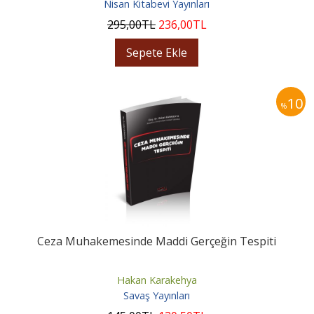
Nisan Kitabevi Yayınları
295
,00
TL
236
,00
TL
Sepete Ekle
10
%
Ceza Muhakemesinde Maddi Gerçeğin Tespiti
Hakan Karakehya
Savaş Yayınları