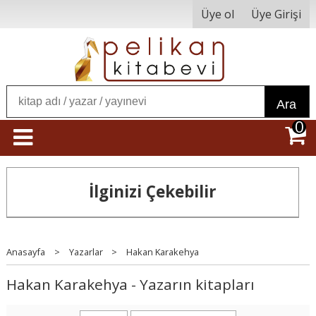
Üye ol
Üye Girişi
Ara
0
İlginizi Çekebilir
Anasayfa
>
Yazarlar
>
Hakan Karakehya
Hakan Karakehya - Yazarın kitapları