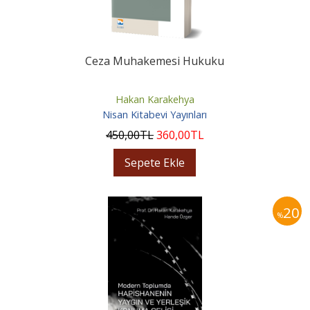
Ceza Muhakemesi Hukuku
Hakan Karakehya
Nisan Kitabevi Yayınları
450
,00
TL
360
,00
TL
Sepete Ekle
20
%