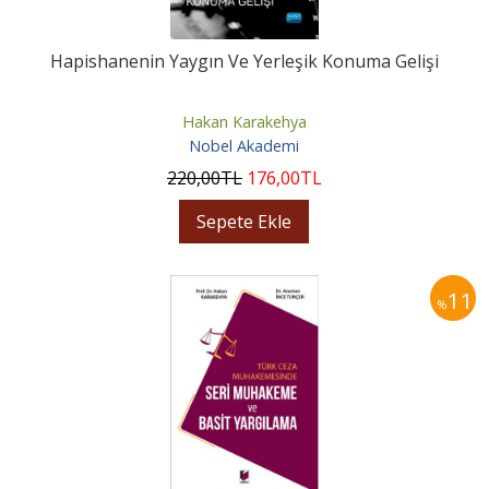
Hapishanenin Yaygın Ve Yerleşik Konuma Gelişi
Hakan Karakehya
Nobel Akademi
220
,00
TL
176
,00
TL
Sepete Ekle
11
%