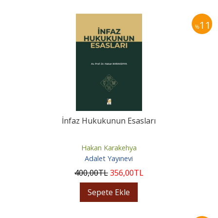
11
%
İnfaz Hukukunun Esasları
Hakan Karakehya
Adalet Yayınevi
400
,00
TL
356
,00
TL
Sepete Ekle