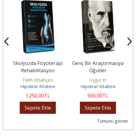
Skolyozda Fizyoterapi
Genç Bir Araştırmacıya
Rehabilitasyon
Öğütler
i
Fatih Erbahçeci
Uygur Er
Hipokrat Kitabevi
Hipokrat Kitabevi
1.250
,00
TL
500
,00
TL
Sepete Ekle
Sepete Ekle
Tümünü göster