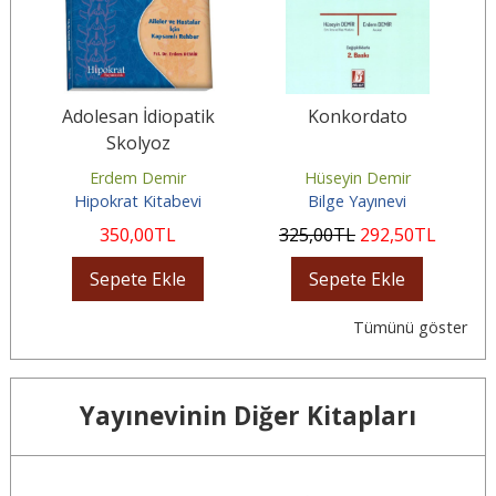
Adolesan İdiopatik
Konkordato
İ
abı
Skolyoz
Erdem Demir
Hüseyin Demir
Hipokrat Kitabevi
Bilge Yayınevi
350
,00
TL
325
,00
TL
292
,50
TL
Sepete Ekle
Sepete Ekle
Tümünü göster
Yayınevinin Diğer Kitapları