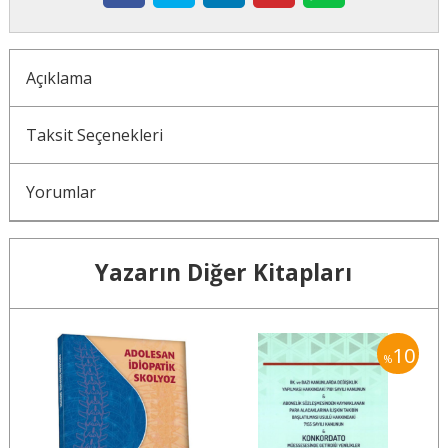
Açıklama
Taksit Seçenekleri
Yorumlar
Yazarın Diğer Kitapları
10
10
%