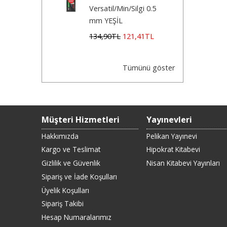
Versatil/Min/Silgi 0.5
mm YEŞİL
134
,90
TL
121
,41
TL
Tümünü göster
Müşteri Hizmetleri
Yayınevleri
Hakkımızda
Pelikan Yayınevi
Kargo ve Teslimat
Hipokrat Kitabevi
Gizlilik ve Güvenlik
Nisan Kitabevi Yayınları
Sipariş ve İade Koşulları
Üyelik Koşulları
Sipariş Takibi
Hesap Numaralarımız