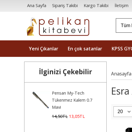
Ana Sayfa
Sipariş Takibi
Kargo Takibi
İletişim
Yeni Çıkanlar
En çok satanlar
KPSS GY
İlginizi Çekebilir
Anasayfa
Esra 
Pensan My-Tech
Tükenmez Kalem 0.7
Mavi
14
,50
TL
13
,05
TL