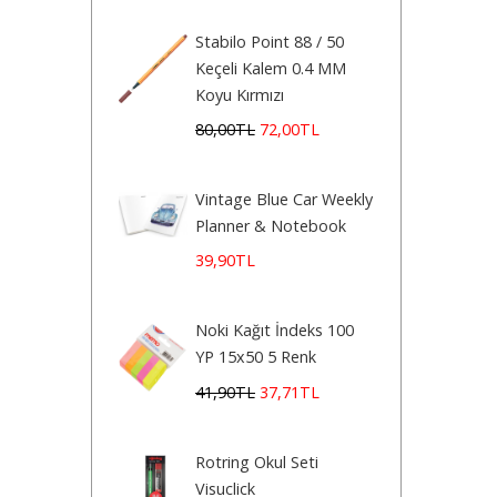
Stabilo Point 88 / 50
Keçeli Kalem 0.4 MM
Koyu Kırmızı
80
,00
TL
72
,00
TL
Vintage Blue Car Weekly
Planner & Notebook
39
,90
TL
Noki Kağıt İndeks 100
YP 15x50 5 Renk
41
,90
TL
37
,71
TL
Rotring Okul Seti
Visuclick