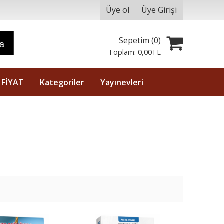
Üye ol
Üye Girişi
Sepetim (
0
)
ra
Toplam:
0
,00
TL
 FİYAT
Kategoriler
Yayınevleri