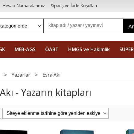
Hesap Numaralarımız
Sipariş ve İade Koşulları
A
GK
MEB-AGS
ÖABT
HMGS ve Hakimlik
SÜPER
>
Yazarlar
>
Esra Akı
Akı - Yazarın kitapları