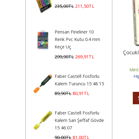
235
,00
TL
211
,50
TL
Pensan Fineliner 10
Renk Pvc Kutu 0.4 mm
Keçe Uç
Çocukl
299
,90
TL
269
,91
TL
Mint
Faber Castell Fosforlu
Hi
Kalem Turuncu 15 48 15
89
,90
TL
80
,91
TL
Faber Castell Fosforlu
Kalem Sarı Şeffaf Gövde
15 46 07
90
,00
TL
81
,00
TL