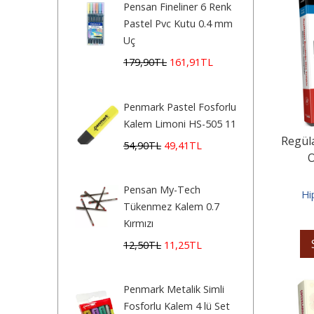
Pensan Fineliner 6 Renk
Pastel Pvc Kutu 0.4 mm
Uç
179
,90
TL
161
,91
TL
Penmark Pastel Fosforlu
Kalem Limoni HS-505 11
Regül
54
,90
TL
49
,41
TL
O
Pensan My-Tech
Hi
Tükenmez Kalem 0.7
Kırmızı
12
,50
TL
11
,25
TL
Penmark Metalik Simli
Fosforlu Kalem 4 lü Set