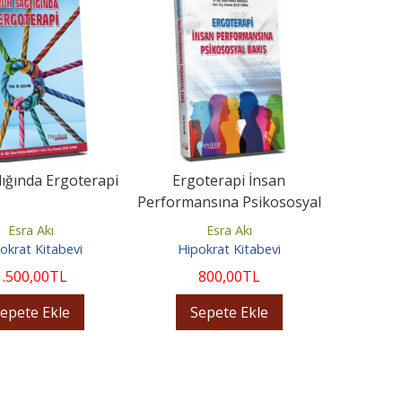
ığında Ergoterapi
Ergoterapi İnsan
Performansına Psikososyal
Bakış
Esra Akı
Esra Akı
okrat Kitabevi
Hipokrat Kitabevi
1.500
,00
TL
800
,00
TL
epete Ekle
Sepete Ekle