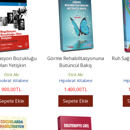
asyon Bozukluğu
Görme Rehabilitasyonuna
Ruh Sağl
lan Yetişkin
Bütüncül Bakış
Esra Akı
Esra Akı
pokrat Kitabevi
Hipokrat Kitabevi
Hip
900
,00
TL
1.400
,00
TL
Sepete Ekle
Sepete Ekle
S