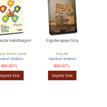
arda Habilitasyon
Ergoterapiye Giriş
aze Kerem Günel
Esra Akı
pokrat Kitabevi
Hipokrat Kitabevi
800
,00
TL
800
,00
TL
Sepete Ekle
Sepete Ekle