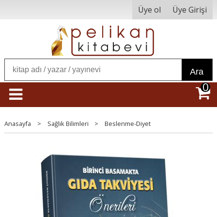
Üye ol
Üye Girişi
Ara
0
Anasayfa
>
Sağlık Bilimleri
>
Beslenme-Diyet