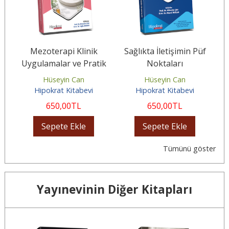
Mezoterapi Klinik
Sağlıkta İletişimin Püf
Uygulamalar ve Pratik
Noktaları
Yöntemler
Hüseyin Can
Hüseyin Can
Hipokrat Kitabevi
Hipokrat Kitabevi
650
,00
TL
650
,00
TL
Sepete Ekle
Sepete Ekle
Tümünü göster
Yayınevinin Diğer Kitapları