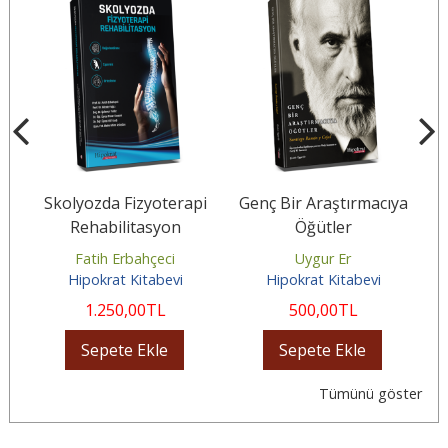
Skolyozda Fizyoterapi
Genç Bir Araştırmacıya
Rehabilitasyon
Öğütler
i
Fatih Erbahçeci
Uygur Er
Hipokrat Kitabevi
Hipokrat Kitabevi
1.250
,00
TL
500
,00
TL
Sepete Ekle
Sepete Ekle
Tümünü göster