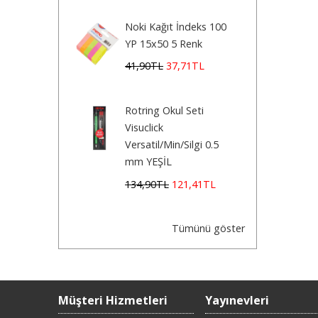
Noki Kağıt İndeks 100
YP 15x50 5 Renk
41
,90
TL
37
,71
TL
Rotring Okul Seti
Visuclick
Versatil/Min/Silgi 0.5
mm YEŞİL
134
,90
TL
121
,41
TL
Tümünü göster
Müşteri Hizmetleri
Yayınevleri