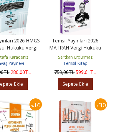
yınları 2026 HMGS
Temsil Yayınları 2026
sul Hukuku Vergi
MATRAH Vergi Hukuku
TVS Özet Konu...
Konu Anlatımı
tafa Karadeniz
Sertkan Erdurmaz
avaş Yayınevi
Temsil Kitap
00
TL
280
,00
TL
759
,00
TL
599
,61
TL
epete Ekle
Sepete Ekle
16
30
%
%