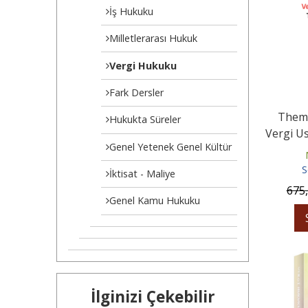
İş Hukuku
Milletlerarası Hukuk
Vergi Hukuku
Fark Dersler
Themi
Hukukta Süreler
Vergi U
Genel Yetenek Genel Kültür
Vergi S
S
İktisat - Maliye
675
Genel Kamu Hukuku
İlginizi Çekebilir