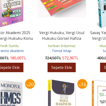
tör Akademi 2025
Vergi Hukuku, Vergi Usul
Savaş Ya
ergi Hukuku Konu
Hukuku Görsel Hafıza
Vergi U
Anlatımı
Serisi
Hukuku 
Fedli Dumlu
Sertkan Erdurmaz
Mus
rantör Akademi
Temsil Kitap
S
,00
TL
180
,00
TL
724
,50
TL
572
,36
TL
400
,
Sepete Ekle
Sepete Ekle
S
20
16
%
%