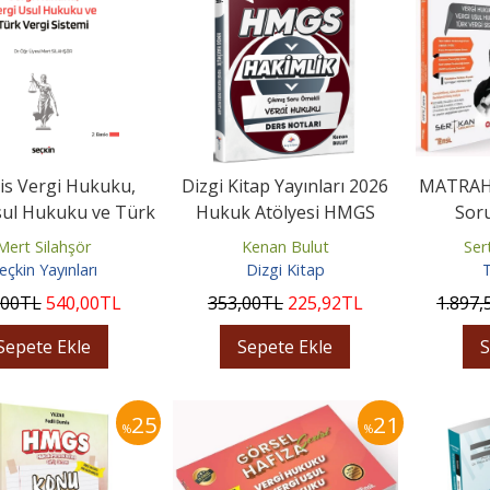
s Vergi Hukuku,
Dizgi Kitap Yayınları 2026
MATRAH 
sul Hukuku ve Türk
Hukuk Atölyesi HMGS
Soru
istemi Konu Kitabı
Hakimlik Çıkmış Soru...
Mert Silahşör
Kenan Bulut
Ser
eçkin Yayınları
Dizgi Kitap
T
,00
TL
540
,00
TL
353
,00
TL
225
,92
TL
1.897
,
Sepete Ekle
Sepete Ekle
S
25
21
%
%