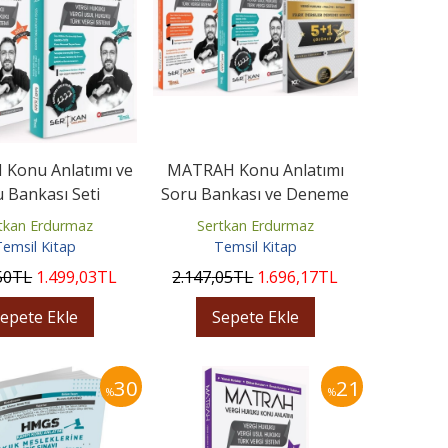
Konu Anlatımı ve
MATRAH Konu Anlatımı
 Bankası Seti
Soru Bankası ve Deneme
Seti
tkan Erdurmaz
Sertkan Erdurmaz
emsil Kitap
Temsil Kitap
50
TL
1.499
,03
TL
2.147
,05
TL
1.696
,17
TL
epete Ekle
Sepete Ekle
30
21
%
%