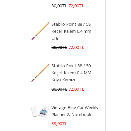
80
,00
TL
72
,00
TL
Stabilo Point 88 / 58
Keçeli Kalem 0.4 mm
Lila
80
,00
TL
72
,00
TL
Stabilo Point 88 / 50
Keçeli Kalem 0.4 MM
Koyu Kırmızı
80
,00
TL
72
,00
TL
Vintage Blue Car Weekly
Planner & Notebook
39
,90
TL