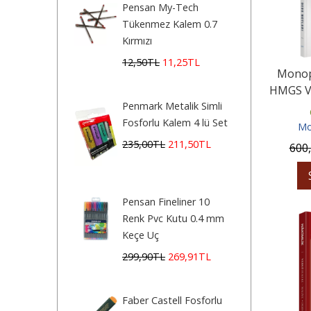
Pensan My-Tech
Tükenmez Kalem 0.7
Kırmızı
12
,50
TL
11
,25
TL
Monopo
HMGS V
Usul Hu
Penmark Metalik Simli
Fosforlu Kalem 4 lü Set
Mo
235
,00
TL
211
,50
TL
600
Pensan Fineliner 10
Renk Pvc Kutu 0.4 mm
Keçe Uç
299
,90
TL
269
,91
TL
Faber Castell Fosforlu