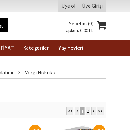
Üye ol
Üye Girişi
Sepetim (
0
)
ra
Toplam:
0
,00
TL
 FİYAT
Kategoriler
Yayınevleri
latımı
>
Vergi Hukuku
<<
<
1
2
>
>>