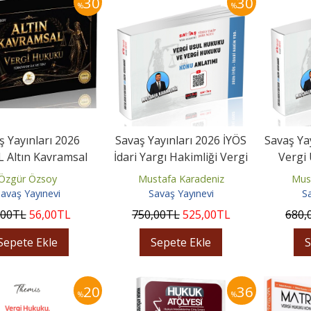
30
30
%
%
ş Yayınları 2026
Savaş Yayınları 2026 İYÖS
Savaş Ya
 Altın Kavramsal
İdari Yargı Hakimliği Vergi
Vergi
ergi Hukuku
Usul Hukuku ve...
Verg
Özgür Özsoy
Mustafa Karadeniz
Mus
avaş Yayınevi
Savaş Yayınevi
S
,00
TL
56
,00
TL
750
,00
TL
525
,00
TL
680
,
Sepete Ekle
Sepete Ekle
S
20
36
%
%