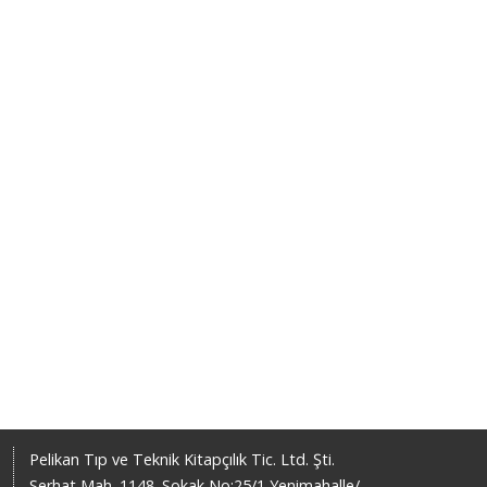
Pelikan Tıp ve Teknik Kitapçılık Tic. Ltd. Şti.
Serhat Mah. 1148. Sokak No:25/1 Yenimahalle/