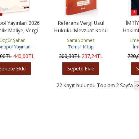
l Yayınları 2026
Referans Vergi Usul
İMTİ
lik Maliye, Vergi
Hukuku Mevzuat Konu
Hakiml
u Konu Anlatımı
Anlatımı
Vergi 
Özgür Şahan
Sami Sönmez
Eme
nopol Yayınları
Temsil Kitap
İmt
,00
TL
440
,00
TL
300
,30
TL
237
,24
TL
720
,
Sepete Ekle
Sepete Ekle
S
22 Kayıt bulundu Toplam 2 Sayfa
<