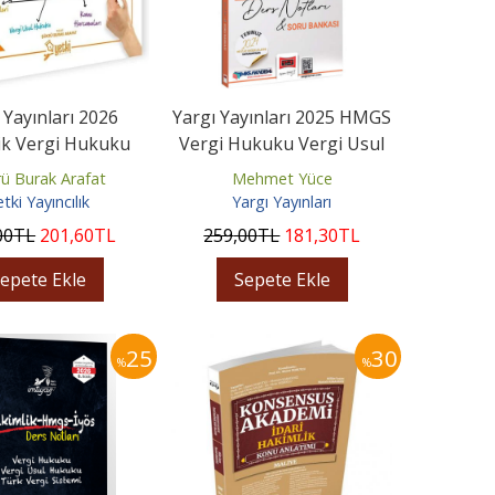
 Yayınları 2026
Yargı Yayınları 2025 HMGS
ik Vergi Hukuku
Vergi Hukuku Vergi Usul
 Usul Hukuku ve
Hukuku Ders Notları ve...
ü Burak Arafat
Mehmet Yüce
Maliye
tki Yayıncılık
Yargı Yayınları
00
TL
201
,60
TL
259
,00
TL
181
,30
TL
epete Ekle
Sepete Ekle
25
30
%
%