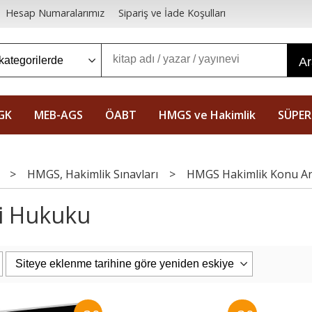
Hesap Numaralarımız
Sipariş ve İade Koşulları
A
GK
MEB-AGS
ÖABT
HMGS ve Hakimlik
SÜPER
>
HMGS, Hakimlik Sınavları
>
HMGS Hakimlik Konu An
i Hukuku