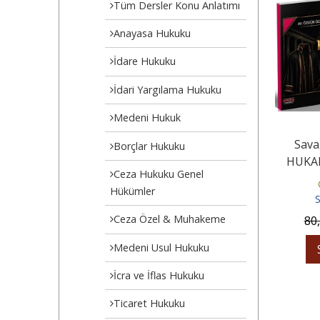
Tüm Dersler Konu Anlatımı
Anayasa Hukuku
İdare Hukuku
İdari Yargılama Hukuku
Medeni Hukuk
Sava
Borçlar Hukuku
HUKAL
Ceza Hukuku Genel
V
Hükümler
S
Ceza Özel & Muhakeme
80
Medeni Usul Hukuku
İcra ve İflas Hukuku
Ticaret Hukuku