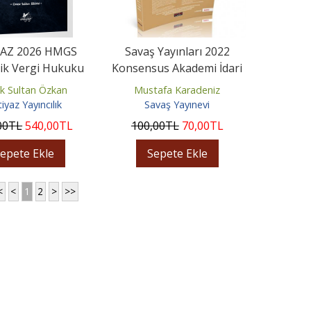
YAZ 2026 HMGS
Savaş Yayınları 2022
ik Vergi Hukuku
Konsensus Akademi İdari
Usul Hukuku Türk
Hakimlik Maliye Konu
k Sultan Özkan
Mustafa Karadeniz
Vergi...
Anlatımı
iyaz Yayıncılık
Savaş Yayınevi
00
TL
540
,00
TL
100
,00
TL
70
,00
TL
epete Ekle
Sepete Ekle
<
<
1
2
>
>>