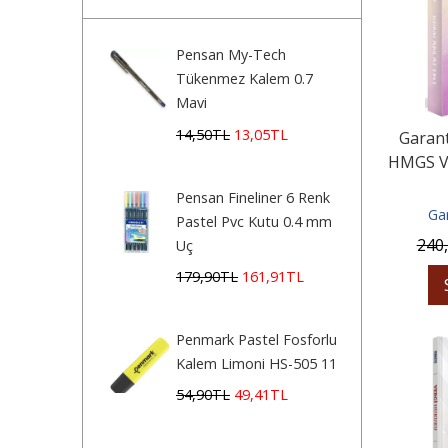
Pensan My-Tech
Tükenmez Kalem 0.7
Mavi
14
,50
TL
13
,05
TL
Garan
HMGS V
Pensan Fineliner 6 Renk
Ga
Pastel Pvc Kutu 0.4 mm
240
Uç
179
,90
TL
161
,91
TL
Penmark Pastel Fosforlu
Kalem Limoni HS-505 11
54
,90
TL
49
,41
TL