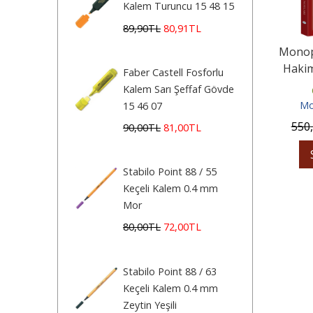
Kalem Turuncu 15 48 15
89
,90
TL
80
,91
TL
Monopo
Hakim
Faber Castell Fosforlu
Hukuk
Kalem Sarı Şeffaf Gövde
Mo
15 46 07
550
90
,00
TL
81
,00
TL
Stabilo Point 88 / 55
Keçeli Kalem 0.4 mm
Mor
80
,00
TL
72
,00
TL
Stabilo Point 88 / 63
Keçeli Kalem 0.4 mm
Zeytin Yeşili