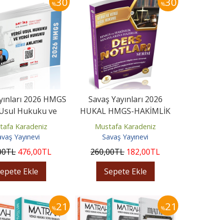
30
30
%
%
yınları 2026 HMGS
Savaş Yayınları 2026
 Usul Hukuku ve
HUKAL HMGS-HAKİMLİK
i Hukuku Konu
Vergi ve Vergi Usul
tafa Karadeniz
Mustafa Karadeniz
Anlatımı
Hukuku Ders...
avaş Yayınevi
Savaş Yayınevi
00
TL
476
,00
TL
260
,00
TL
182
,00
TL
epete Ekle
Sepete Ekle
21
21
%
%