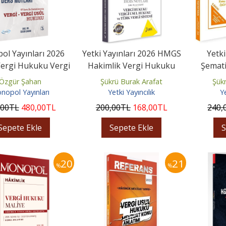
l Yayınları 2026
Yetki Yayınları 2026 HMGS
Yetki
ergi Hukuku Vergi
Hakimlik Vergi Hukuku
Şemat
kuku Ders Notları
Vergi Usul Hukuku Türk...
Vergi
Özgür Şahan
Şükrü Burak Arafat
Şükr
nopol Yayınları
Yetki Yayıncılık
Ye
,00
TL
480
,00
TL
200
,00
TL
168
,00
TL
240
,
Sepete Ekle
Sepete Ekle
S
20
21
%
%