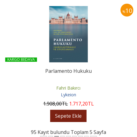
10
%
KARGO BEDAVA
Parlamento Hukuku
Fahri Bakırcı
Lykeion
1.908
,00
TL
1.717
,20
TL
Sepete Ekle
95 Kayıt bulundu Toplam 5 Sayfa