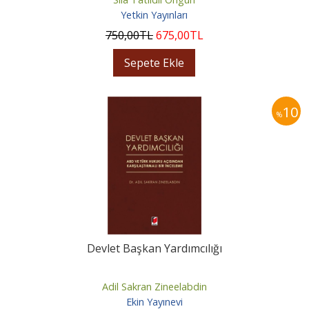
Yetkin Yayınları
750
,00
TL
675
,00
TL
Sepete Ekle
10
%
Devlet Başkan Yardımcılığı
Adil Sakran Zineelabdin
Ekin Yayınevi