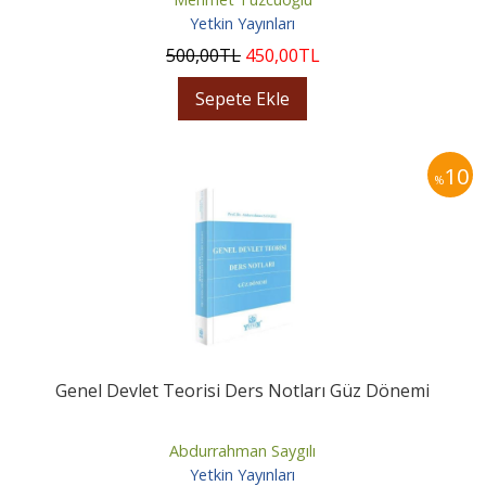
Yetkin Yayınları
500
,00
TL
450
,00
TL
Sepete Ekle
10
%
Genel Devlet Teorisi Ders Notları Güz Dönemi
Abdurrahman Saygılı
Yetkin Yayınları