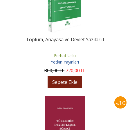
Toplum, Anayasa ve Devlet Yazıları I
Ferhat Uslu
Yetkin Yayınları
800
,00
TL
720
,00
TL
Sepete Ekle
10
%