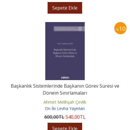
Sepete Ekle
10
%
Başkanlık Sistemlerinde Başkanın Görev Süresi ve
Dönem Sınırlamaları
Ahmet Melihşah Çevlik
On İki Levha Yayınları
600
,00
TL
540
,00
TL
Sepete Ekle