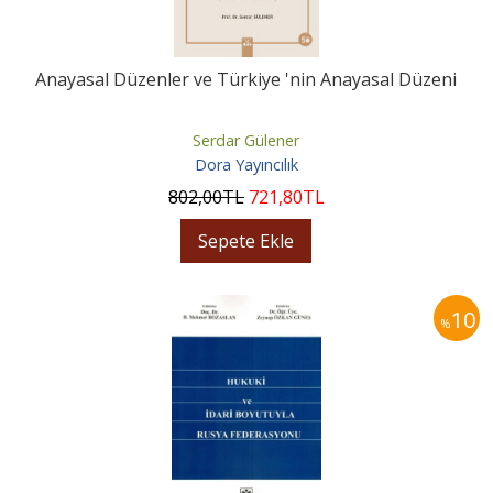
Anayasal Düzenler ve Türkiye 'nin Anayasal Düzeni
Serdar Gülener
Dora Yayıncılık
802
,00
TL
721
,80
TL
Sepete Ekle
10
%