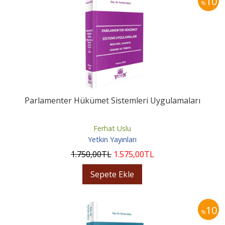
10
%
Parlamenter Hükümet Sistemleri Uygulamaları
Ferhat Uslu
Yetkin Yayınları
1.750
,00
TL
1.575
,00
TL
Sepete Ekle
10
%