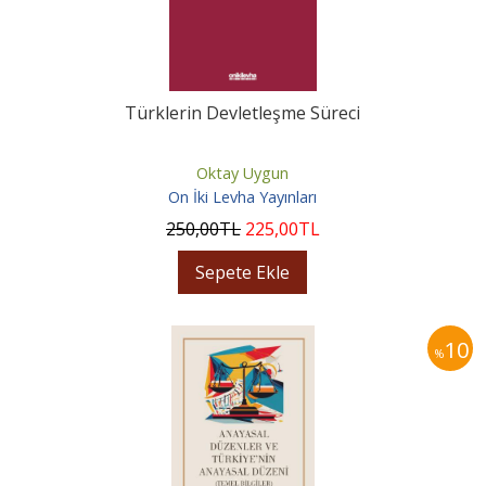
Türklerin Devletleşme Süreci
Oktay Uygun
On İki Levha Yayınları
250
,00
TL
225
,00
TL
Sepete Ekle
10
%