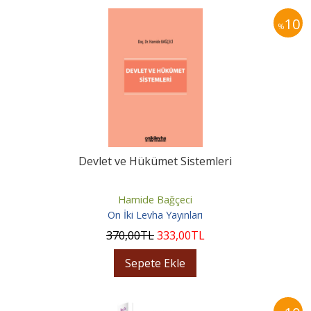
10
%
Devlet ve Hükümet Sistemleri
Hamide Bağçeci
On İki Levha Yayınları
370
,00
TL
333
,00
TL
Sepete Ekle