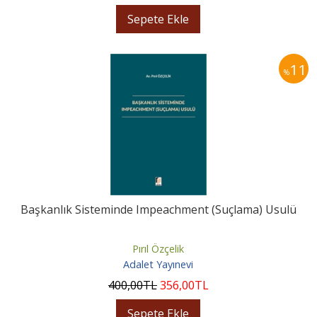
Sepete Ekle
11
%
Başkanlık Sisteminde Impeachment (Suçlama) Usulü
Pırıl Özçelik
Adalet Yayınevi
400
,00
TL
356
,00
TL
Sepete Ekle