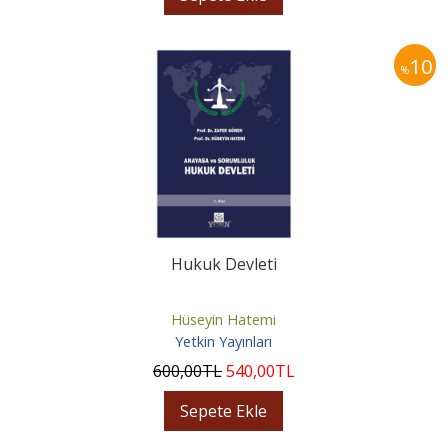
10
%
Hukuk Devleti
Hüseyin Hatemi
Yetkin Yayınları
600
,00
TL
540
,00
TL
Sepete Ekle