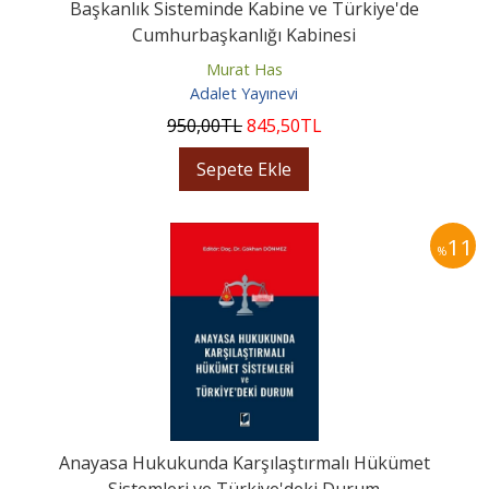
Başkanlık Sisteminde Kabine ve Türkiye'de
Cumhurbaşkanlığı Kabinesi
Murat Has
Adalet Yayınevi
950
,00
TL
845
,50
TL
Sepete Ekle
11
%
Anayasa Hukukunda Karşılaştırmalı Hükümet
Sistemleri ve Türkiye'deki Durum