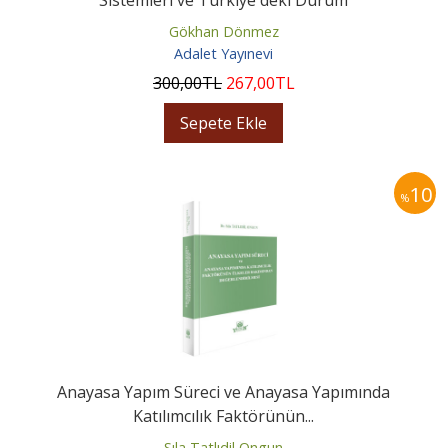
Gökhan Dönmez
Adalet Yayınevi
300
,00
TL
267
,00
TL
Sepete Ekle
10
%
Anayasa Yapım Süreci ve Anayasa Yapımında
Katılımcılık Faktörünün...
Sıla Tatlıdil Ongun