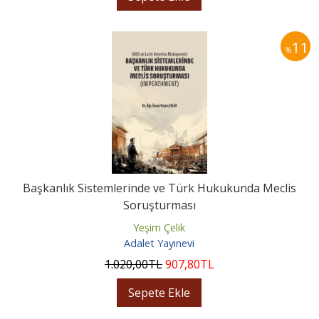
11
%
Başkanlık Sistemlerinde ve Türk Hukukunda Meclis
Soruşturması
Yeşim Çelik
Adalet Yayınevi
1.020
,00
TL
907
,80
TL
Sepete Ekle