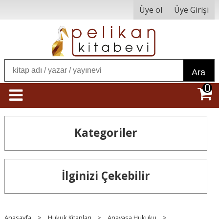
Üye ol
Üye Girişi
Ara
0
Kategoriler
İlginizi Çekebilir
Anasayfa
>
Hukuk Kitapları
>
Anayasa Hukuku
>