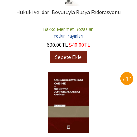
Hukuki ve İdari Boyutuyla Rusya Federasyonu
Bakko Mehmet Bozaslan
Yetkin Yayınları
600
,00
TL
540
,00
TL
Sepete Ekle
11
%