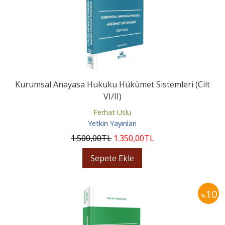
Kurumsal Anayasa Hukuku Hükümet Sistemleri (Cilt
VI/II)
Ferhat Uslu
Yetkin Yayınları
1.500
,00
TL
1.350
,00
TL
Sepete Ekle
10
%