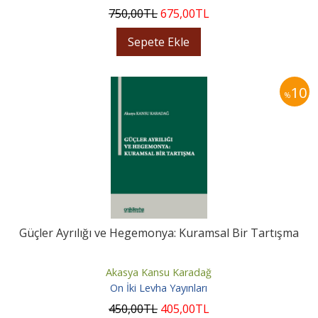
750
,00
TL
675
,00
TL
Sepete Ekle
10
%
Güçler Ayrılığı ve Hegemonya: Kuramsal Bir Tartışma
Akasya Kansu Karadağ
On İki Levha Yayınları
450
,00
TL
405
,00
TL