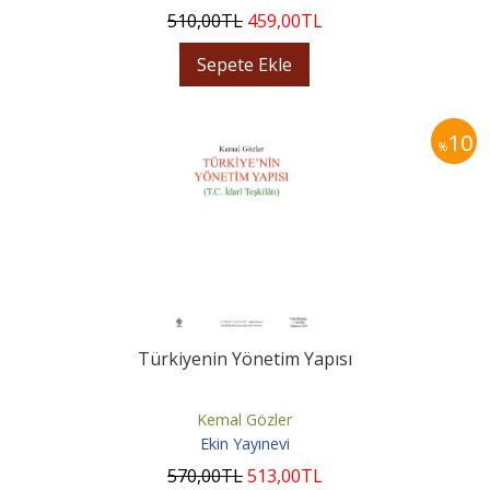
510
,00
TL
459
,00
TL
Sepete Ekle
10
%
Türkiyenin Yönetim Yapısı
Kemal Gözler
Ekin Yayınevi
570
,00
TL
513
,00
TL