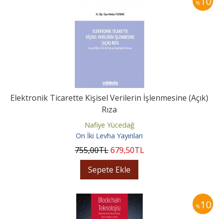
10
%
Elektronik Ticarette Kişisel Verilerin İşlenmesine (Açık)
Rıza
Nafiye Yücedağ
On İki Levha Yayınları
755
,00
TL
679
,50
TL
Sepete Ekle
10
%