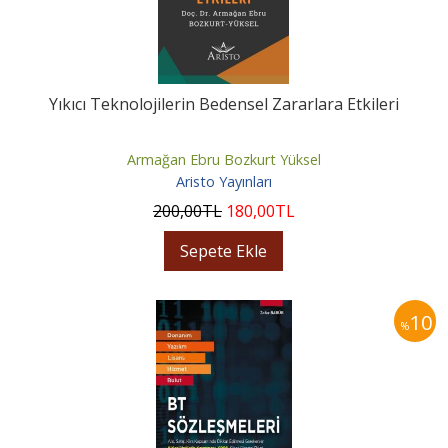
Yıkıcı Teknolojilerin Bedensel Zararlara Etkileri
Armağan Ebru Bozkurt Yüksel
Aristo Yayınları
200
,00
TL
180
,00
TL
Sepete Ekle
10
%