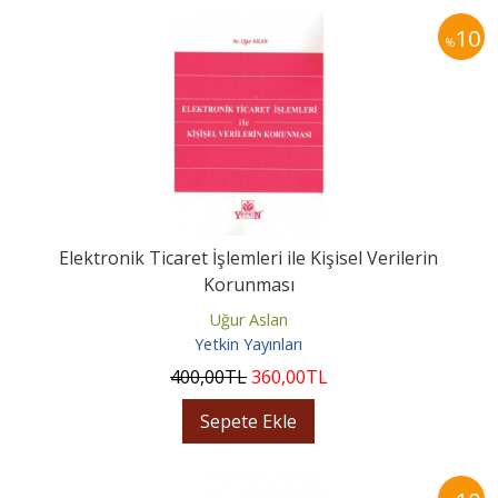
10
%
Elektronik Ticaret İşlemleri ile Kişisel Verilerin
Korunması
Uğur Aslan
Yetkin Yayınları
400
,00
TL
360
,00
TL
Sepete Ekle