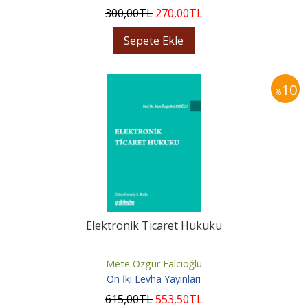
300
,00
TL
270
,00
TL
Sepete Ekle
10
%
Elektronik Ticaret Hukuku
Mete Özgür Falcıoğlu
On İki Levha Yayınları
615
,00
TL
553
,50
TL