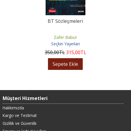
BT Sözleşmeleri
Zafer Babür
Seçkin Yayınları
350
,00
TL
315
,00
TL
Sepete Ekle
Müşteri Hizmetleri
Hakkımızda
Kargo ve Teslimat
Gizlilik ve Güvenlik