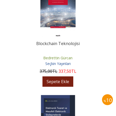
Blockchain Teknolojisi
Bedrettin Gürcan
Seçkin Yayınları
375
,00
TL
337
,50
TL
Sepete Ekle
10
%