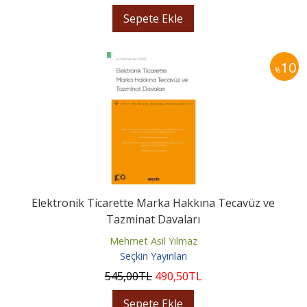
Sepete Ekle
10
%
Elektronik Ticarette Marka Hakkına Tecavüz ve
Tazminat Davaları
Mehmet Asil Yılmaz
Seçkin Yayınları
545
,00
TL
490
,50
TL
Sepete Ekle