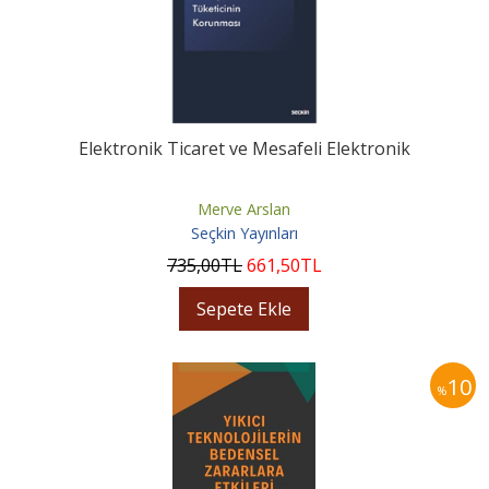
Elektronik Ticaret ve Mesafeli Elektronik
Merve Arslan
Seçkin Yayınları
735
,00
TL
661
,50
TL
Sepete Ekle
10
%