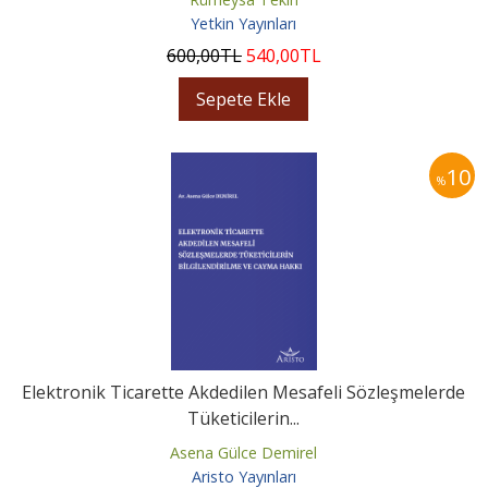
Yetkin Yayınları
600
,00
TL
540
,00
TL
Sepete Ekle
10
%
Elektronik Ticarette Akdedilen Mesafeli Sözleşmelerde
Tüketicilerin...
Asena Gülce Demirel
Aristo Yayınları