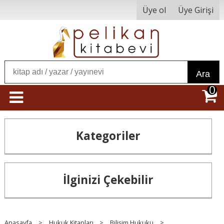
Üye ol
Üye Girişi
Ara
0
Kategoriler
İlginizi Çekebilir
Anasayfa
>
Hukuk Kitapları
>
Bilişim Hukuku
>