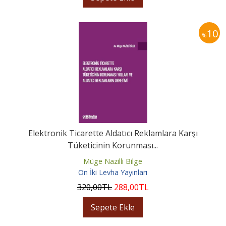
10
%
Elektronik Ticarette Aldatıcı Reklamlara Karşı
Tüketicinin Korunması...
Müge Nazilli Bilge
On İki Levha Yayınları
320
,00
TL
288
,00
TL
Sepete Ekle