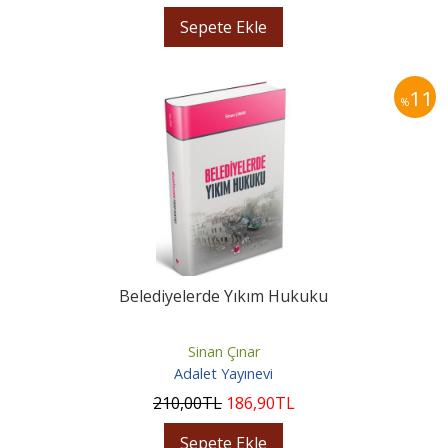
Sepete Ekle
11
%
Belediyelerde Yıkım Hukuku
Sinan Çınar
Adalet Yayınevi
210
,00
TL
186
,90
TL
Sepete Ekle