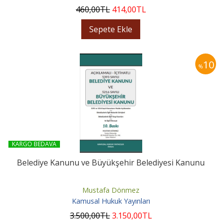
460
,00
TL
414
,00
TL
Sepete Ekle
10
%
KARGO BEDAVA
Belediye Kanunu ve Büyükşehir Belediyesi Kanunu
Mustafa Dönmez
Kamusal Hukuk Yayınları
3.500
,00
TL
3.150
,00
TL