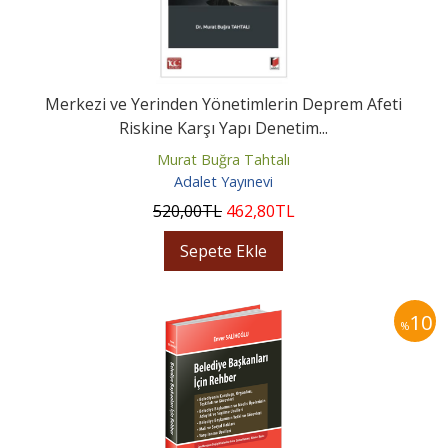
Merkezi ve Yerinden Yönetimlerin Deprem Afeti
Riskine Karşı Yapı Denetim...
Murat Buğra Tahtalı
Adalet Yayınevi
520
,00
TL
462
,80
TL
Sepete Ekle
10
%