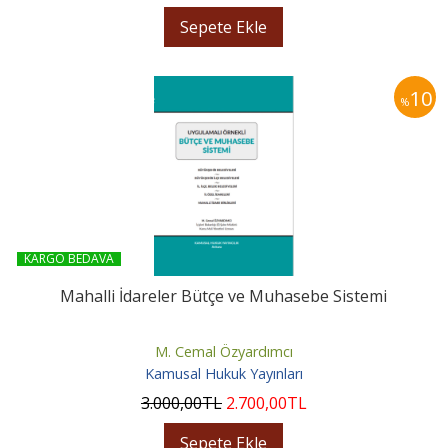
Sepete Ekle
10
%
KARGO BEDAVA
Mahalli İdareler Bütçe ve Muhasebe Sistemi
M. Cemal Özyardımcı
Kamusal Hukuk Yayınları
3.000
,00
TL
2.700
,00
TL
Sepete Ekle