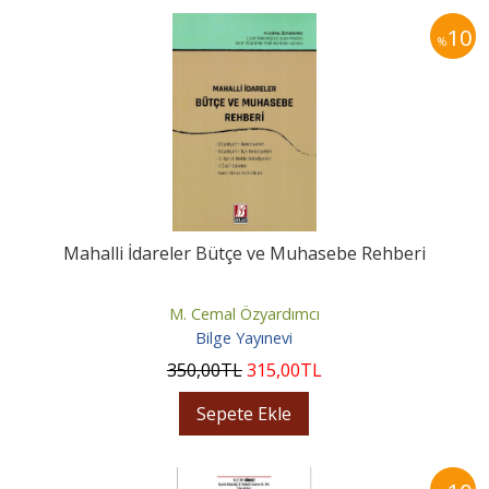
10
%
Mahalli İdareler Bütçe ve Muhasebe Rehberi
M. Cemal Özyardımcı
Bilge Yayınevi
350
,00
TL
315
,00
TL
Sepete Ekle