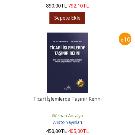
890
,00
TL
792
,10
TL
Sepete Ekle
10
%
Ticari İşlemlerde Taşınır Rehni
Gökhan Antalya
Aristo Yayınları
450
,00
TL
405
,00
TL