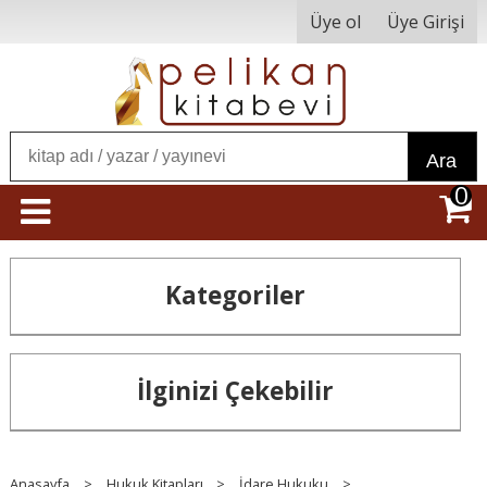
Üye ol
Üye Girişi
Ara
0
Kategoriler
İlginizi Çekebilir
Anasayfa
>
Hukuk Kitapları
>
İdare Hukuku
>