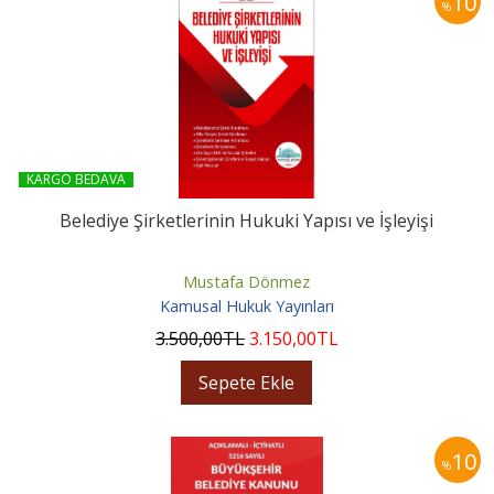
10
%
KARGO BEDAVA
Belediye Şirketlerinin Hukuki Yapısı ve İşleyişi
Mustafa Dönmez
Kamusal Hukuk Yayınları
3.500
,00
TL
3.150
,00
TL
Sepete Ekle
10
%