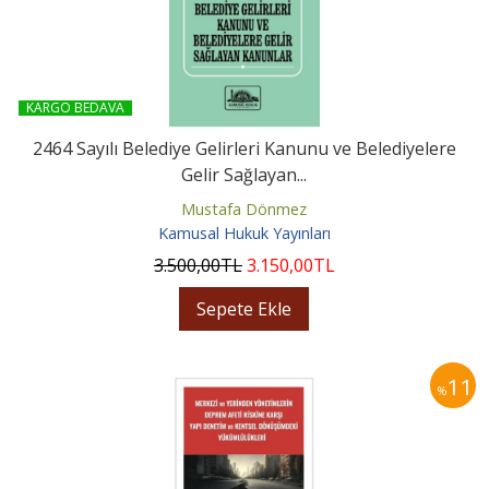
KARGO BEDAVA
2464 Sayılı Belediye Gelirleri Kanunu ve Belediyelere
Gelir Sağlayan...
Mustafa Dönmez
Kamusal Hukuk Yayınları
3.500
,00
TL
3.150
,00
TL
Sepete Ekle
11
%