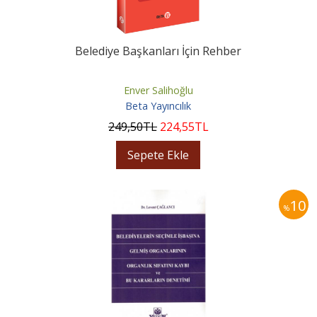
Belediye Başkanları İçin Rehber
Enver Salihoğlu
Beta Yayıncılık
249
,50
TL
224
,55
TL
Sepete Ekle
10
%