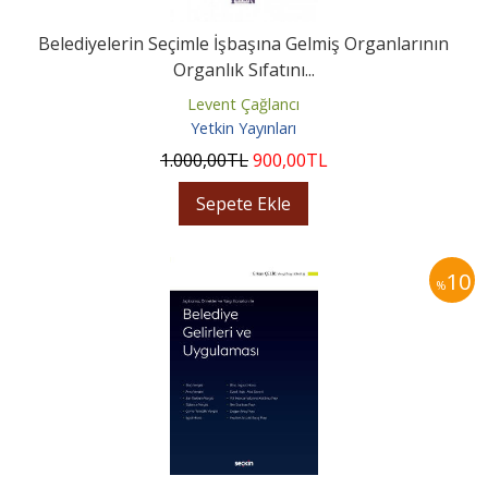
Belediyelerin Seçimle İşbaşına Gelmiş Organlarının
Organlık Sıfatını...
Levent Çağlancı
Yetkin Yayınları
1.000
,00
TL
900
,00
TL
Sepete Ekle
10
%