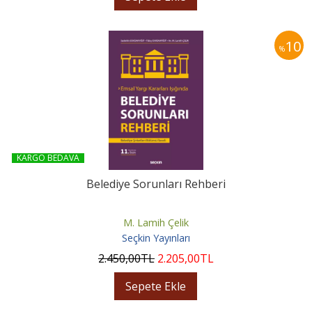
10
%
KARGO BEDAVA
Belediye Sorunları Rehberi
M. Lamih Çelik
Seçkin Yayınları
2.450
,00
TL
2.205
,00
TL
Sepete Ekle