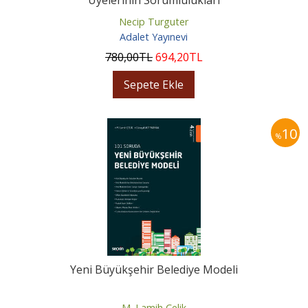
Necip Turguter
Adalet Yayınevi
780
,00
TL
694
,20
TL
Sepete Ekle
10
%
Yeni Büyükşehir Belediye Modeli
M. Lamih Çelik