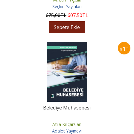
Seçkin Yayınları
675
,00
TL
607
,50
TL
Sepete Ekle
11
%
Belediye Muhasebesi
Atila Kılıçarslan
Adalet Yayınevi