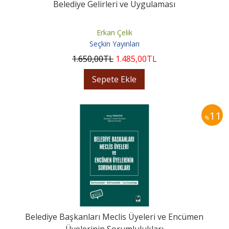
Belediye Gelirleri ve Uygulaması
Erkan Çelik
Seçkin Yayınları
1.650
,00
TL
1.485
,00
TL
Sepete Ekle
11
%
Belediye Başkanları Meclis Üyeleri ve Encümen
Üyelerinin Sorumlulukları