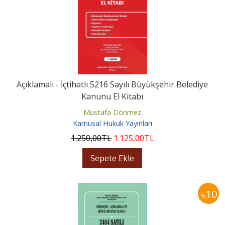
Açıklamalı - İçtihatlı 5216 Sayılı Büyükşehir Belediye
Kanunu El Kitabı
Mustafa Dönmez
Kamusal Hukuk Yayınları
1.250
,00
TL
1.125
,00
TL
Sepete Ekle
10
%