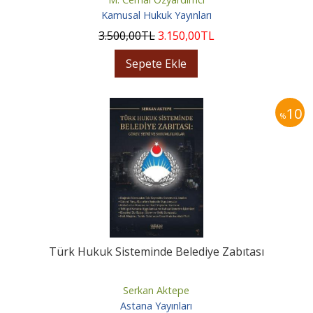
Kamusal Hukuk Yayınları
3.500
,00
TL
3.150
,00
TL
Sepete Ekle
10
%
Türk Hukuk Sisteminde Belediye Zabıtası
Serkan Aktepe
Astana Yayınları