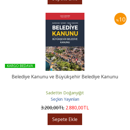
10
%
KARGO BEDAVA
Belediye Kanunu ve Büyükşehir Belediye Kanunu
Sadettin Doğanyiğit
Seçkin Yayınları
3.200
,00
TL
2.880
,00
TL
Sepete Ekle