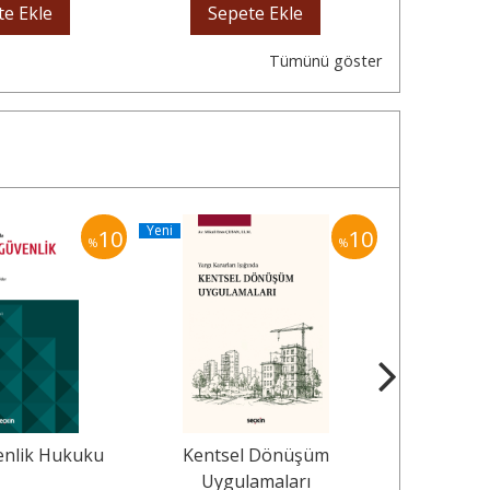
te Ekle
Sepete Ekle
Sep
Tümünü göster
Yeni
Yeni
10
10
%
%
enlik Hukuku
Kentsel Dönüşüm
Aşı Uyg
Uygulamaları
Aydınla