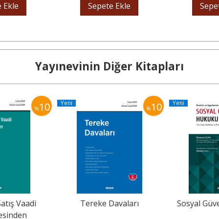
 Ekle
Sepete Ekle
Sepe
Yayınevinin Diğer Kitapları
Yeni
Yeni
10
10
%
%
atış Vaadi
Tereke Davaları
Sosyal Güv
esinden