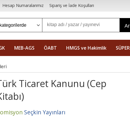
Hesap Numaralarımız
Sipariş ve İade Koşulları
A
GK
MEB-AGS
ÖABT
HMGS ve Hakimlik
SÜPER
eri
Türk Ticaret Kanunu (Cep
Kitabı)
omisyon
Seçkin Yayınları