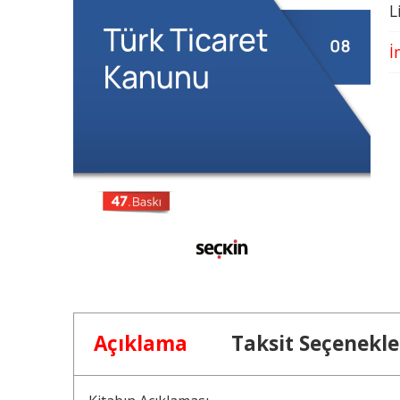
L
İ
Açıklama
Taksit Seçenekle