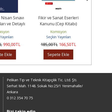
Nisan Sınavı
Fikir ve Sanat Eserleri
Hukuk M
arı ve Detaylı
Kanunu (Cep Kitabı)
Kanunu 
ümleri
isyon
Komisyon
Ko
Yayınları
Seçkin Yayınları
Seçki
L
990
,00
TL
185
,00
TL
166
,50
TL
180
,00
te Ekle
Sepete Ekle
Sep
Pelikan Tıp ve Teknik Kitapçılık Tic. Ltd. Şti.
Serhat Mah. 1148. Sokak No:25/1 Yenimahalle/
Ankara
0 312 354 70 75
Bizi takip edin