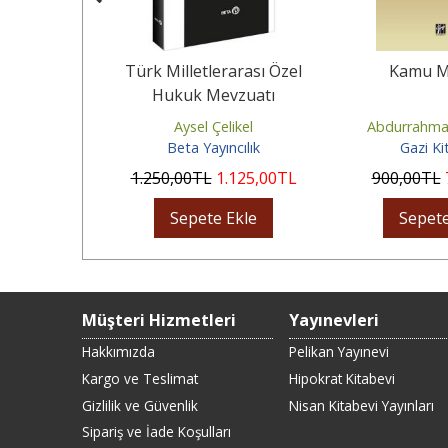
ı 2026 HMGS
Türk Milletlerarası Özel
Kamu Ma
sul Hukuku,
Hukuk Mevzuatı
 Soru...
radeniz
Aysel Çelikel
Abdurrahma
ınevi
Beta Yayıncılık
Gazi Ki
45
,00
TL
1.250
,00
TL
1.125
,00
TL
900
,00
TL
Ekle
Sepete Ekle
Sepete
Müşteri Hizmetleri
Yayınevleri
Hakkımızda
Pelikan Yayınevi
Kargo ve Teslimat
Hipokrat Kitabevi
Gizlilik ve Güvenlik
Nisan Kitabevi Yayınları
Sipariş ve İade Koşulları