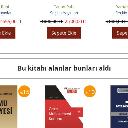
n Davalar
 Ruhi
Canan Ruhi
Ramaz
ayınları
Seçkin Yayınları
Seçkin 
2.655
,00
TL
3.000
,00
TL
2.700
,00
TL
3.800
,00
T
 Ekle
Sepete Ekle
Sepe
Bu kitabı alanlar bunları aldı
15
10
%
%