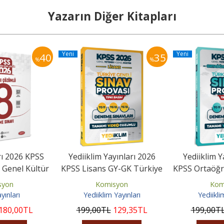
Yazarın Diğer Kitapları
Yeni
Yeni
40
35
%
%
rı 2026 KPSS
Yediiklim Yayınları 2026
Yediiklim Y
 Genel Kültür
KPSS Lisans GY-GK Türkiye
KPSS Ortaöğr
ümlü 8...
Geneli Sınav Provası...
GY-GK Türk
syon
Komisyon
Kom
yınları
Yediiklim Yayınları
Yediikli
180
,00
TL
199
,00
TL
129
,35
TL
199
,00
T