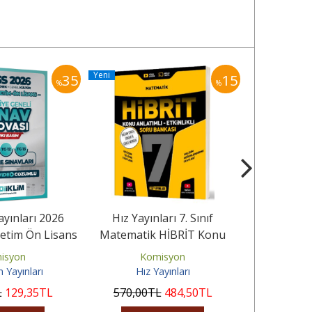
Yeni
Yeni
35
15
%
%
ayınları 2026
Hız Yayınları 7. Sınıf
Dizgi Kitap
etim Ön Lisans
Matematik HİBRİT Konu
AGS 2026 Sı
iye Geneli...
Anlatımlı Etkinlikli Soru...
Tamam
isyon
Komisyon
Ko
m Yayınları
Hız Yayınları
Diz
L
129
,35
TL
570
,00
TL
484
,50
TL
38
,00