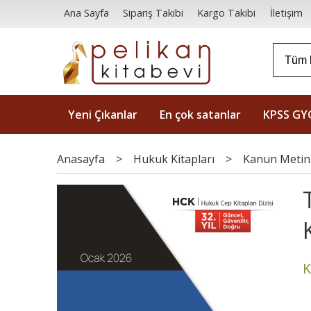
Ana Sayfa
Sipariş Takibi
Kargo Takibi
İletişim
Yeni Çıkanlar
En çok satanlar
KPSS GY
Anasayfa
>
Hukuk Kitapları
>
Kanun Metinl
K