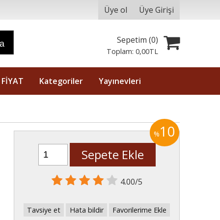
Üye ol
Üye Girişi
Sepetim (
0
)
ra
Toplam:
0
,00
TL
 FİYAT
Kategoriler
Yayınevleri
10
%
Sepete Ekle
4.00/5
Tavsiye et
Hata bildir
Favorilerime Ekle