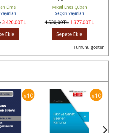
an Elma
Mikail Enes Çuban
Yav
Yayınları
Seçkin Yayınları
Seçki
L
3.420
,00
TL
1.530
,00
TL
1.377
,00
TL
770
,00
te Ekle
Sepete Ekle
Sep
Tümünü göster
10
10
%
%