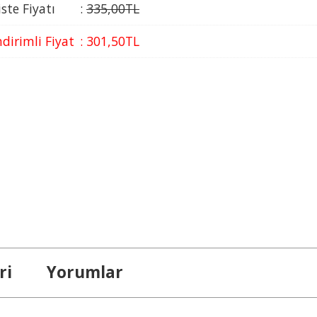
iste Fiyatı
:
335
,00
TL
ndirimli Fiyat
:
301
,50
TL
ri
Yorumlar