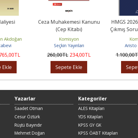
liyesi
Ceza Muhakemesi Kanunu
HMGS 2026 
(Cep Kitabı)
Çıkmış Sorul
Çöz
n Akdoğan
Komisyon
Kom
tabevi
Seçkin Yayınları
Aristo 
765
,00
TL
260
,00
TL
234
,00
TL
1.100
,00
T
 Ekle
Sepete Ekle
Sepe
Yazarlar
Kategoriler
Saadet Otman
ALES Kitapları
Cesur Öztürk
YDS Kitapları
Rüştü Bayındır
KPSS GY GK
Mehmet Doğan
KPSS ÖABT Kitapları