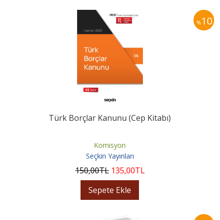
10
%
Türk Borçlar Kanunu (Cep Kitabı)
Komisyon
Seçkin Yayınları
150
,00
TL
135
,00
TL
Sepete Ekle