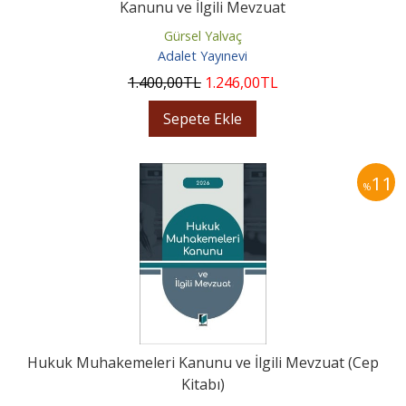
Kanunu ve İlgili Mevzuat
Gürsel Yalvaç
Adalet Yayınevi
1.400
,00
TL
1.246
,00
TL
Sepete Ekle
11
%
Hukuk Muhakemeleri Kanunu ve İlgili Mevzuat (Cep
Kitabı)