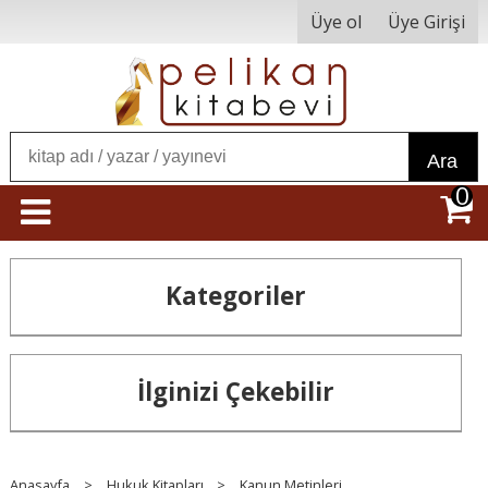
Üye ol
Üye Girişi
Ara
0
Kategoriler
İlginizi Çekebilir
Anasayfa
>
Hukuk Kitapları
>
Kanun Metinleri