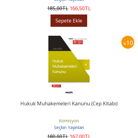
185
,00
TL
166
,50
TL
Sepete Ekle
10
%
Hukuk Muhakemeleri Kanunu (Cep Kitabı)
Komisyon
Seçkin Yayınları
180
,00
TL
162
,00
TL