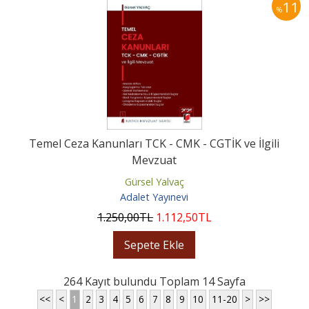
11
%
Temel Ceza Kanunları TCK - CMK - CGTİK ve İlgili
Mevzuat
Gürsel Yalvaç
Adalet Yayınevi
1.250
,00
TL
1.112
,50
TL
Sepete Ekle
264 Kayıt bulundu Toplam 14 Sayfa
<<
<
1
2
3
4
5
6
7
8
9
10
11-20
>
>>