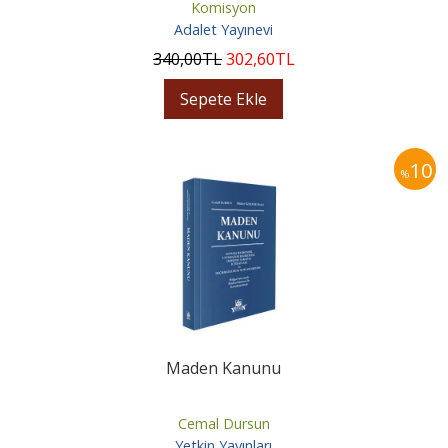
Komisyon
Adalet Yayınevi
340
,00
TL
302
,60
TL
Sepete Ekle
10
%
Maden Kanunu
Cemal Dursun
Yetkin Yayınları