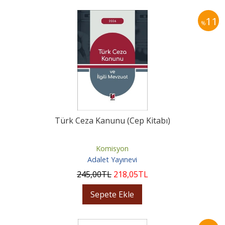
11
%
Türk Ceza Kanunu (Cep Kitabı)
Komisyon
Adalet Yayınevi
245
,00
TL
218
,05
TL
Sepete Ekle