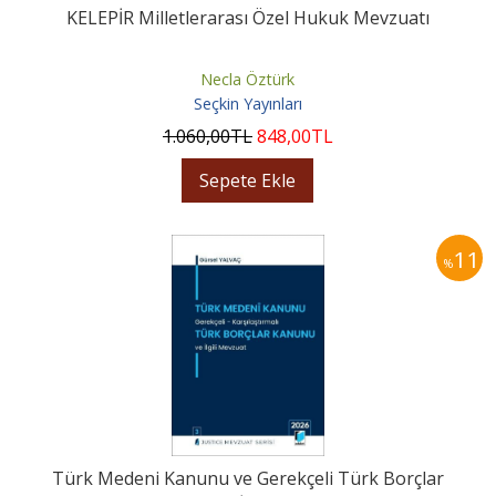
KELEPİR Milletlerarası Özel Hukuk Mevzuatı
Necla Öztürk
Seçkin Yayınları
1.060
,00
TL
848
,00
TL
Sepete Ekle
11
%
Türk Medeni Kanunu ve Gerekçeli Türk Borçlar