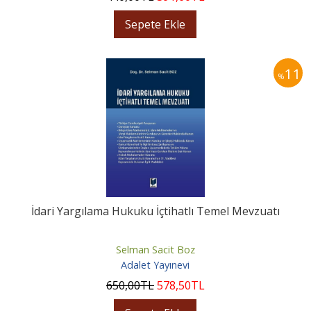
Sepete Ekle
11
%
İdari Yargılama Hukuku İçtihatlı Temel Mevzuatı
Selman Sacit Boz
Adalet Yayınevi
650
,00
TL
578
,50
TL