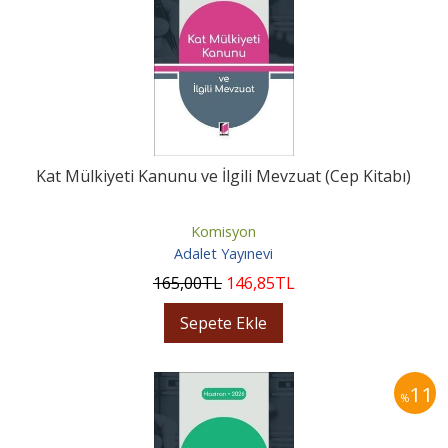
Kat Mülkiyeti Kanunu ve İlgili Mevzuat (Cep Kitabı)
Komisyon
Adalet Yayınevi
165
,00
TL
146
,85
TL
Sepete Ekle
11
%