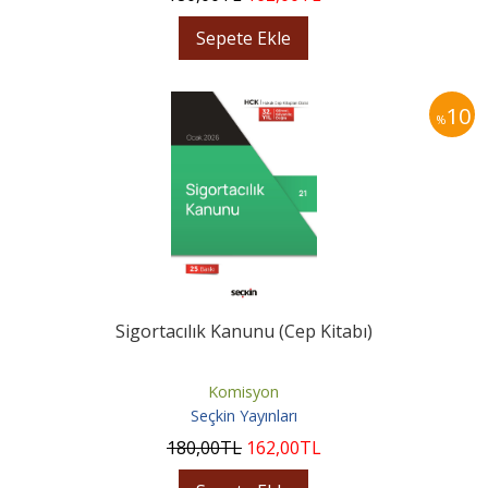
Sepete Ekle
10
%
Sigortacılık Kanunu (Cep Kitabı)
Komisyon
Seçkin Yayınları
180
,00
TL
162
,00
TL