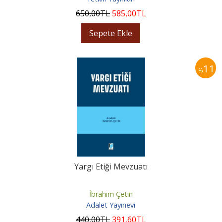
650
,00
TL
585
,00
TL
Sepete Ekle
11
%
Yargı Etiği Mevzuatı
İbrahim Çetin
Adalet Yayınevi
440
,00
TL
391
,60
TL