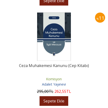
Sepete Ekle
11
%
Ceza Muhakemesi Kanunu (Cep Kitabı)
Komisyon
Adalet Yayınevi
295
,00
TL
262
,55
TL
Sepete Ekle