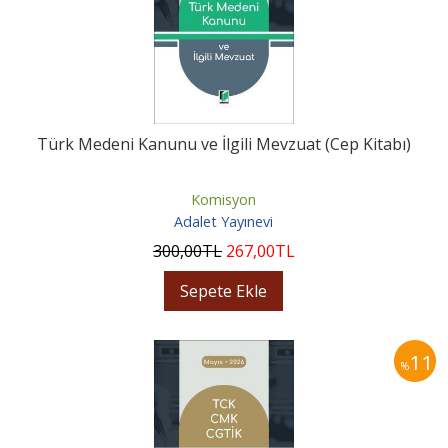
Türk Medeni Kanunu ve İlgili Mevzuat (Cep Kitabı)
Komisyon
Adalet Yayınevi
300
,00
TL
267
,00
TL
Sepete Ekle
11
%