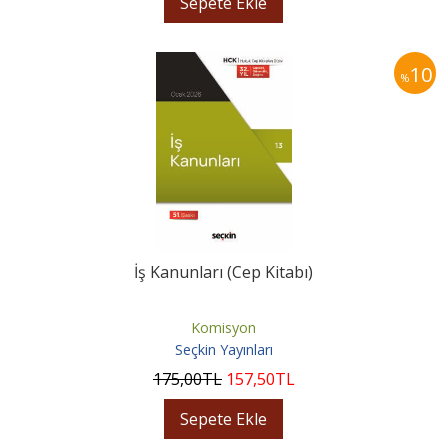
Sepete Ekle
10
%
İş Kanunları (Cep Kitabı)
Komisyon
Seçkin Yayınları
175
,00
TL
157
,50
TL
Sepete Ekle