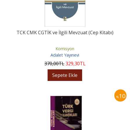
TCK CMK CGTİK ve İlgili Mevzuat (Cep Kitabı)
Komisyon
Adalet Yayınevi
370
,00
TL
329
,30
TL
Sepete Ekle
10
%