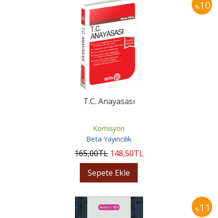
10
%
T.C. Anayasası
Komisyon
Beta Yayıncılık
165
,00
TL
148
,50
TL
Sepete Ekle
11
%