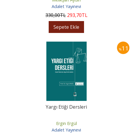
Adalet Yayınevi
330
,00
TL
293
,70
TL
Sepete Ekle
11
%
Yargı Etiği Dersleri
Ergin Ergül
Adalet Yayınevi