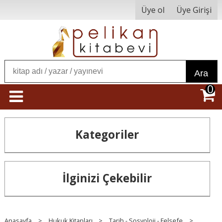
Üye ol
Üye Girişi
Ara
0
Kategoriler
İlginizi Çekebilir
Anasayfa
>
Hukuk Kitapları
>
Tarih - Sosyoloji - Felsefe
>