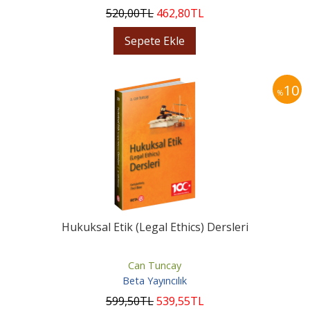
520
,00
TL
462
,80
TL
Sepete Ekle
10
%
Hukuksal Etik (Legal Ethics) Dersleri
Can Tuncay
Beta Yayıncılık
599
,50
TL
539
,55
TL