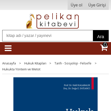
Üye ol
Üye Girişi
Ara
0
Anasayfa
>
Hukuk Kitapları
>
Tarih - Sosyoloji - Felsefe
>
Hukukta Yöntem ve Metot