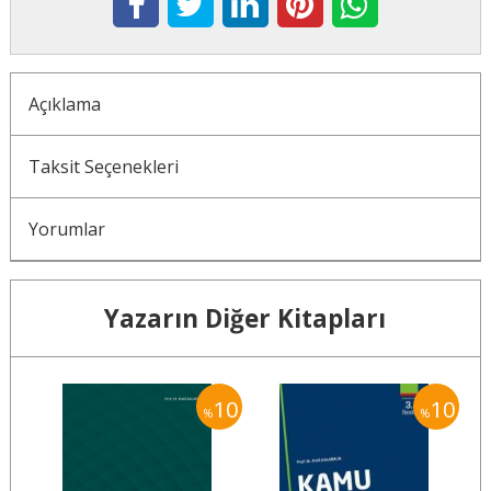
Açıklama
Taksit Seçenekleri
Yorumlar
Yazarın Diğer Kitapları
10
10
10
%
%