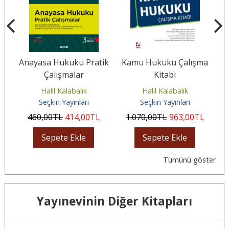
k
Anayasa Hukuku Pratik
Kamu Hukuku Çalışma
İ
si
Çalışmalar
Kitabı
Halil Kalabalık
Halil Kalabalık
Seçkin Yayınları
Seçkin Yayınları
460
,00
TL
414
,00
TL
1.070
,00
TL
963
,00
TL
Sepete Ekle
Sepete Ekle
Tümünü göster
Yayınevinin Diğer Kitapları