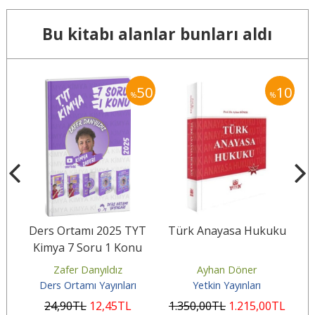
Bu kitabı alanlar bunları aldı
50
50
10
%
%
YT
Ders Ortamı 2025 TYT
Türk Anayasa Hukuku
e
Kimya 7 Soru 1 Konu
Zafer Danyıldız
Ayhan Döner
Ders Ortamı Yayınları
Yetkin Yayınları
24
,90
TL
12
,45
TL
1.350
,00
TL
1.215
,00
TL