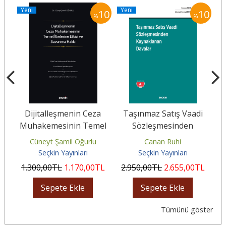
Yeni
Yeni
Y
10
10
10
%
%
ma
Dijitalleşmenin Ceza
Taşınmaz Satış Vaadi
Muhakemesinin Temel
Sözleşmesinden
İlkelerine Etkisi ve
Kaynaklanan Davalar
Cüneyt Şamil Oğurlu
Canan Ruhi
Savunma Hakkı
Seçkin Yayınları
Seçkin Yayınları
L
1.300
,00
TL
1.170
,00
TL
2.950
,00
TL
2.655
,00
TL
3
Sepete Ekle
Sepete Ekle
Tümünü göster