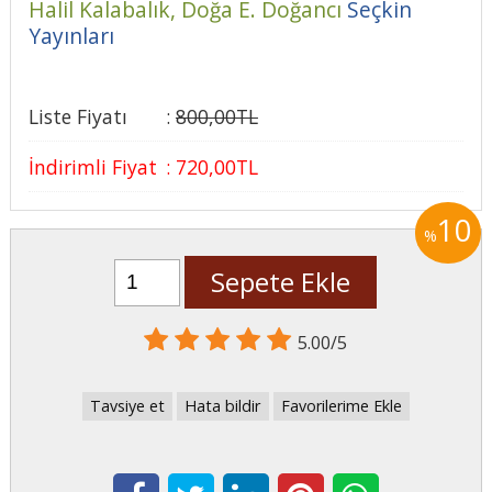
Halil Kalabalık,
Doğa E. Doğancı
Seçkin
Yayınları
Liste Fiyatı
:
800
,00
TL
İndirimli Fiyat
:
720
,00
TL
10
%
Sepete Ekle
5.00/5
Tavsiye et
Hata bildir
Favorilerime Ekle