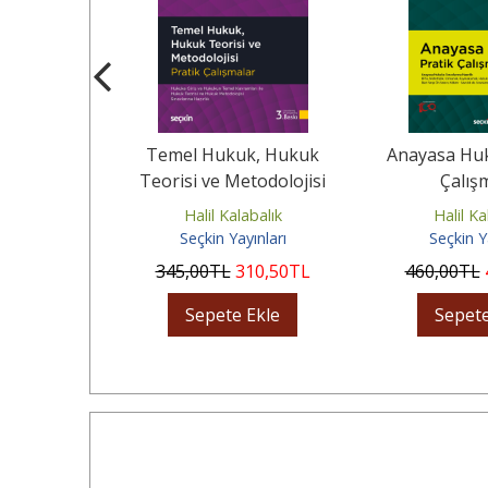
risi ve
Temel Hukuk, Hukuk
Anayasa Huk
jisi
Teorisi ve Metodolojisi
Çalış
Pratik Çalışmalar
balık
Halil Kalabalık
Halil Ka
ınları
Seçkin Yayınları
Seçkin Y
20
,00
TL
345
,00
TL
310
,50
TL
460
,00
TL
Ekle
Sepete Ekle
Sepete