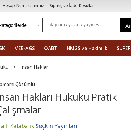
Hesap Numaralarımız
Sipariş ve İade Koşulları
A
GK
MEB-AGS
ÖABT
HMGS ve Hakimlik
SÜPER
kuku
>
İnsan Hakları
amamı Çözümlü
İnsan Hakları Hukuku Pratik
Çalışmalar
alil Kalabalık
Seçkin Yayınları