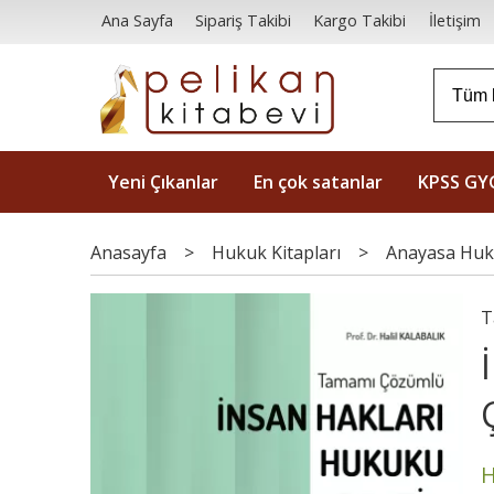
Ana Sayfa
Sipariş Takibi
Kargo Takibi
İletişim
Yeni Çıkanlar
En çok satanlar
KPSS GY
Anasayfa
>
Hukuk Kitapları
>
Anayasa Hu
T
H