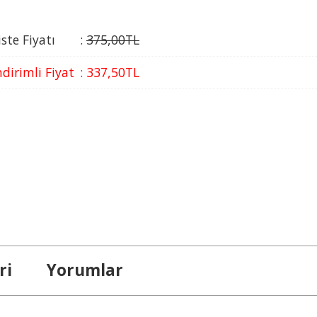
iste Fiyatı
:
375
,00
TL
ndirimli Fiyat
:
337
,50
TL
ri
Yorumlar