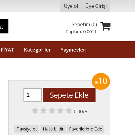
Üye ol
Üye Girişi
Sepetim (
0
)
ra
Toplam:
0
,00
TL
 FİYAT
Kategoriler
Yayınevleri
10
%
Sepete Ekle
0.00/5
Tavsiye et
Hata bildir
Favorilerime Ekle