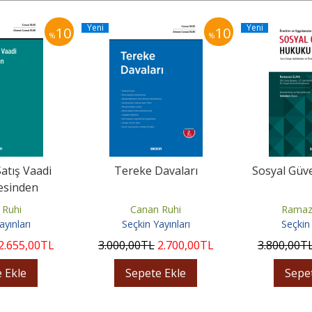
Yeni
Yeni
10
10
%
%
atış Vaadi
Tereke Davaları
Sosyal Güv
esinden
n Davalar
 Ruhi
Canan Ruhi
Ramaz
ayınları
Seçkin Yayınları
Seçkin 
2.655
,00
TL
3.000
,00
TL
2.700
,00
TL
3.800
,00
T
 Ekle
Sepete Ekle
Sepe