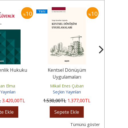
Yeni
Yeni
10
10
%
%
enlik Hukuku
Kentsel Dönüşüm
Aşı Uyg
Uygulamaları
Aydınla
an Elma
Mikail Enes Çuban
Yav
Yayınları
Seçkin Yayınları
Seçki
L
3.420
,00
TL
1.530
,00
TL
1.377
,00
TL
770
,00
te Ekle
Sepete Ekle
Sep
Tümünü göster