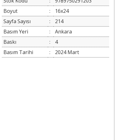
Stok Kodu
:
9789750291203
Boyut
:
16x24
Sayfa Sayısı
:
214
Basım Yeri
:
Ankara
Baskı
:
4
Basım Tarihi
:
2024 Mart