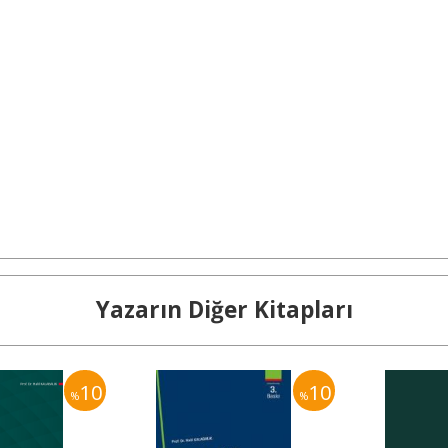
Yazarın Diğer Kitapları
10
10
%
%