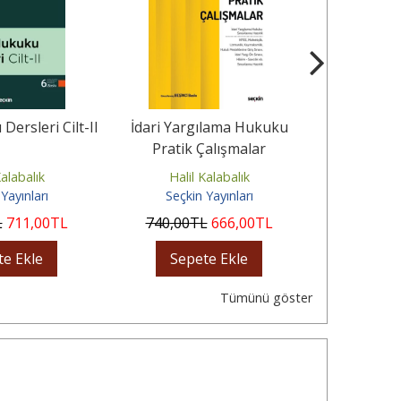
Dersleri Cilt-II
İdari Yargılama Hukuku
İnsan Hak
Pratik Çalışmalar
Kalabalık
Halil Kalabalık
Halil
Yayınları
Seçkin Yayınları
Seçki
L
711
,00
TL
740
,00
TL
666
,00
TL
790
,00
te Ekle
Sepete Ekle
Sep
Tümünü göster