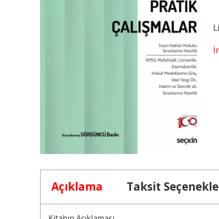
L
İ
Açıklama
Taksit Seçenekle
Kitabın Açıklaması