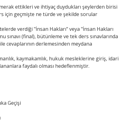
erak ettikleri ve ihtiyaç duydukları şeylerden birisi
rs için geçmişte ne türde ve şekilde sorular
itelerde verdiği "İnsan Hakları" veya "İnsan Hakları
onu sınavı (final), bütünleme ve tek ders sınavlarında
rı ile cevaplarının derlemesinden meydana
zmanlık, kaymakamlık, hukuk mesleklerine giriş, idari
rlananlara faydalı olması hedeflenmiştir.
uka Geçişi
ı