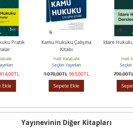
uku Pratik
Kamu Hukuku Çalışma
İdare Hukuku 
malar
Kitabı
labalık
Halil Kalabalık
Halil 
ayınları
Seçkin Yayınları
Seçkin 
414
,00
TL
1.070
,00
TL
963
,00
TL
790
,00
T
 Ekle
Sepete Ekle
Sepe
Yayınevinin Diğer Kitapları