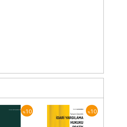
10
10
%
%