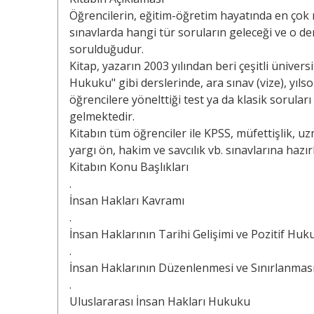
Öğrencilerin, eğitim-öğretim hayatında en çok m
sınavlarda hangi tür soruların geleceği ve o de
sorulduğudur.
Kitap, yazarın 2003 yılından beri çeşitli ünivers
Hukuku" gibi derslerinde, ara sınav (vize), yıls
öğrencilere yönelttiği test ya da klasik sorula
gelmektedir.
Kitabın tüm öğrenciler ile KPSS, müfettişlik, u
yargı ön, hakim ve savcılık vb. sınavlarına hazı
Kitabın Konu Başlıkları
.
İnsan Hakları Kavramı
.
İnsan Haklarının Tarihi Gelişimi ve Pozitif Huk
.
İnsan Haklarının Düzenlenmesi ve Sınırlanmas
.
Uluslararası İnsan Hakları Hukuku