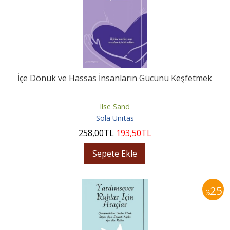
İçe Dönük ve Hassas İnsanların Gücünü Keşfetmek
Ilse Sand
Sola Unitas
258
,00
TL
193
,50
TL
Sepete Ekle
25
%