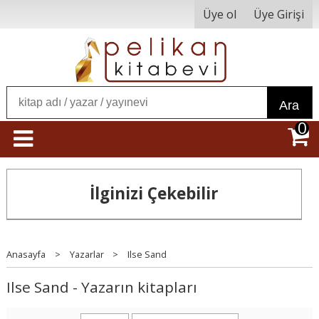
Üye ol
Üye Girişi
Ara
0
İlginizi Çekebilir
Anasayfa
>
Yazarlar
>
Ilse Sand
Ilse Sand - Yazarın kitapları