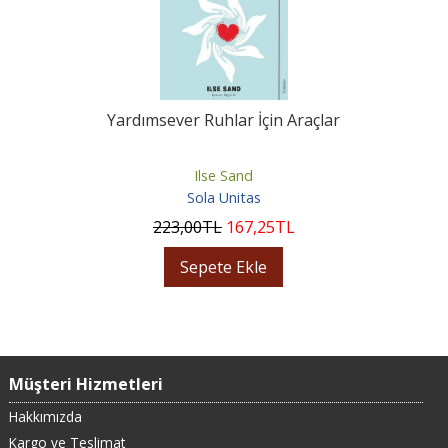
Yardımsever Ruhlar İçin Araçlar
Ilse Sand
Sola Unitas
223
,00
TL
167
,25
TL
Sepete Ekle
Müşteri Hizmetleri
Hakkımızda
Kargo ve Teslimat