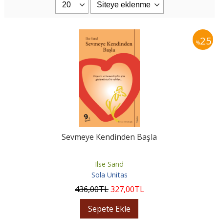
25
%
Sevmeye Kendinden Başla
Ilse Sand
Sola Unitas
436
,00
TL
327
,00
TL
Sepete Ekle