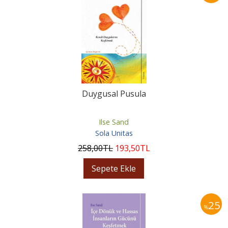
Duygusal Pusula
Ilse Sand
Sola Unitas
258
,00
TL
193
,50
TL
Sepete Ekle
25
%