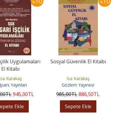
10
10
%
%
şçilik Uygulamaları
Sosyal Güvenlik El Kitabı
El Kitabı
İsa Karakaş
İsa Karakaş
pars Yayınları
Gözlem Yayınevi
,00
TL
945
,00
TL
985
,00
TL
886
,50
TL
epete Ekle
Sepete Ekle