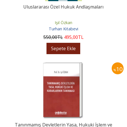
Uluslararası Özel Hukuk Andlaşmaları
Işıl Özkan
Turhan Kitabevi
550
,00
TL
495
,00
TL
Sepete Ekle
10
%
Tanınmamış Devletlerin Yasa, Hukuki İşlem ve