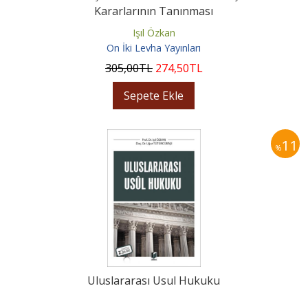
Kararlarının Tanınması
Işıl Özkan
On İki Levha Yayınları
305
,00
TL
274
,50
TL
Sepete Ekle
11
%
Uluslararası Usul Hukuku