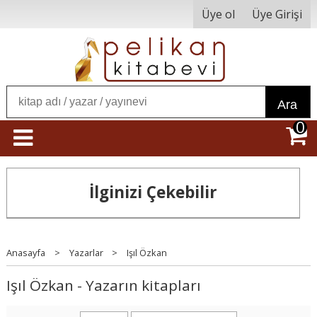
Üye ol
Üye Girişi
Ara
0
İlginizi Çekebilir
Anasayfa
>
Yazarlar
>
Işıl Özkan
Işıl Özkan - Yazarın kitapları