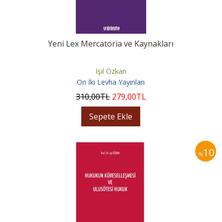
Yeni Lex Mercatoria ve Kaynakları
Işıl Özkan
On İki Levha Yayınları
310
,00
TL
279
,00
TL
Sepete Ekle
10
%