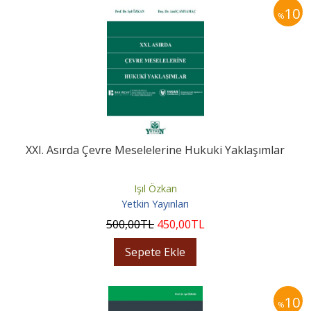
10
%
XXI. Asırda Çevre Meselelerine Hukuki Yaklaşımlar
Işıl Özkan
Yetkin Yayınları
500
,00
TL
450
,00
TL
Sepete Ekle
10
%