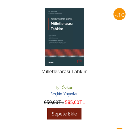
10
%
Milletlerarası Tahkim
Işıl Özkan
Seçkin Yayınları
650
,00
TL
585
,00
TL
Sepete Ekle