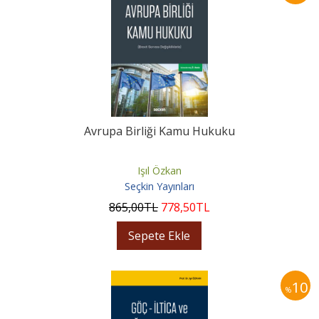
Avrupa Birliği Kamu Hukuku
Işıl Özkan
Seçkin Yayınları
865
,00
TL
778
,50
TL
Sepete Ekle
10
%