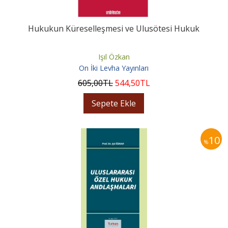
Hukukun Küreselleşmesi ve Ulusötesi Hukuk
Işıl Özkan
On İki Levha Yayınları
605
,00
TL
544
,50
TL
Sepete Ekle
10
%