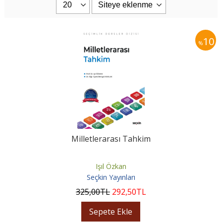
10
%
Milletlerarası Tahkim
Işıl Özkan
Seçkin Yayınları
325
,00
TL
292
,50
TL
Sepete Ekle