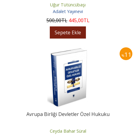
Uğur Tütüncübaşı
Adalet Yayınevi
500
,00
TL
445
,00
TL
Sepete Ekle
11
%
Avrupa Birliği Devletler Özel Hukuku
Ceyda Bahar Süral