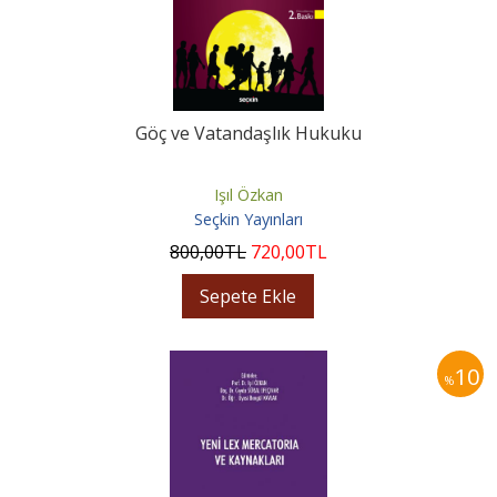
Göç ve Vatandaşlık Hukuku
Işıl Özkan
Seçkin Yayınları
800
,00
TL
720
,00
TL
Sepete Ekle
10
%