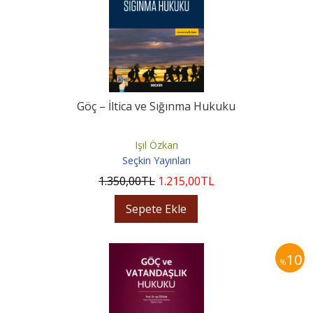
Göç – İltica ve Sığınma Hukuku
Işıl Özkan
Seçkin Yayınları
1.350
,00
TL
1.215
,00
TL
Sepete Ekle
10
%