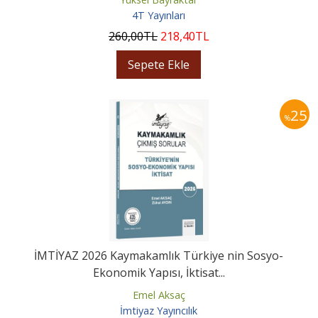
4T Yayınları
260
,00
TL
218
,40
TL
Sepete Ekle
25
%
İMTİYAZ 2026 Kaymakamlık Türkiye nin Sosyo-
Ekonomik Yapısı, İktisat...
Emel Aksaç
İmtiyaz Yayıncılık