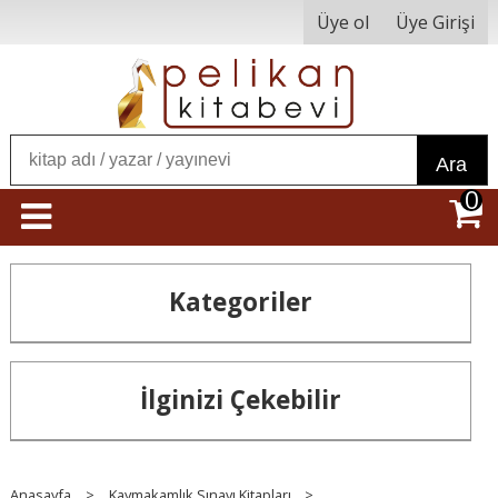
Üye ol
Üye Girişi
Ara
0
Kategoriler
İlginizi Çekebilir
Anasayfa
>
Kaymakamlık Sınavı Kitapları
>