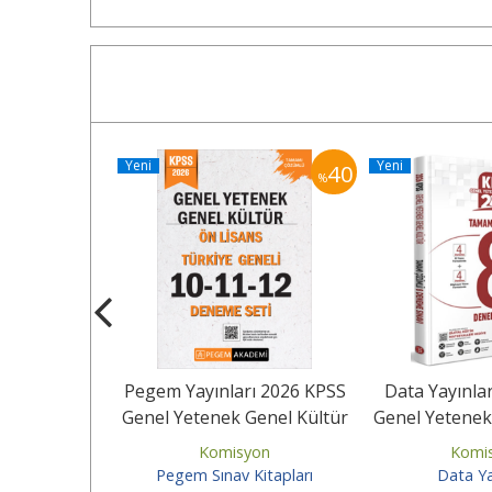
Yeni
Yeni
40
40
%
%
ı 2026 KPSS
Pegem Yayınları 2026 KPSS
Data Yayınla
Genel Kültür
Genel Yetenek Genel Kültür
Genel Yetenek
ümlü...
Ön Lisans Tamamı...
Tamamı Çöz
yon
Komisyon
Komi
Kitapları
Pegem Sınav Kitapları
Data Ya