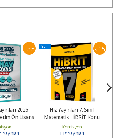
Yeni
Yeni
35
15
%
%
ayınları 2026
Hız Yayınları 7. Sınıf
Dizgi Kitap
etim Ön Lisans
Matematik HİBRİT Konu
AGS 2026 Sı
iye Geneli...
Anlatımlı Etkinlikli Soru...
Tamam
isyon
Komisyon
Ko
m Yayınları
Hız Yayınları
Diz