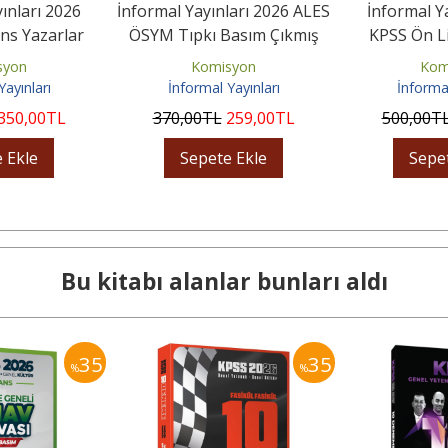
ınları 2026
İnformal Yayınları 2026 ALES
İnformal Y
ns Yazarlar
ÖSYM Tıpkı Basım Çıkmış
KPSS Ön L
K Türkiye...
Soru 6'lı Deneme...
ÖSYM Arşivi 
syon
Komisyon
Kom
Yayınları
İnformal Yayınları
İnformal
350
,00
TL
370
,00
TL
259
,00
TL
500
,00
T
 Ekle
Sepete Ekle
Sepe
Bu kitabı alanlar bunları aldı
35
35
%
%