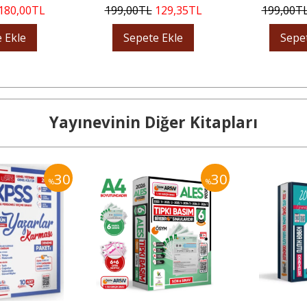
180
,00
TL
199
,00
TL
129
,35
TL
199
,00
T
 Ekle
Sepete Ekle
Sepe
Yayınevinin Diğer Kitapları
30
30
%
%