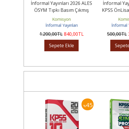
rı İngilizce
İnformal Yayınları 2026 ALES
İnformal Yay
mleri Tıpkı
ÖSYM Tıpkı Basım Çıkmış
KPSS ÖnLisa
i Deneme
Soru 24'lü Deneme...
Karması GY-G
yınları
Komisyon
Komi
İnformal Yayınları
İnformal 
20
,00
TL
1.200
,00
TL
840
,00
TL
500
,00
TL
Ekle
Sepete Ekle
Sepete
35
45
%
%