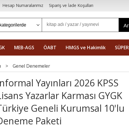
Hesap Numaralarımız
Sipariş ve İade Koşulları
A
GK
MEB-AGS
ÖABT
HMGS ve Hakimlik
SÜPER
ı
>
Genel Denemeler
İnformal Yayınları 2026 KPSS
Lisans Yazarlar Karması GYGK
Türkiye Geneli Kurumsal 10'lu
Deneme Paketi