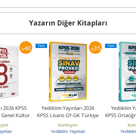
Yazarın Diğer Kitapları
Yeni
Yeni
40
35
%
%
rı 2026 KPSS
Yediiklim Yayınları 2026
Yediiklim Y
 Genel Kültür
KPSS Lisans GY-GK Türkiye
KPSS Ortaöğr
ümlü 8...
Geneli Sınav Provası...
GY-GK Türk
syon
Komisyon
Kom
yınları
Yediiklim Yayınları
Yediikli