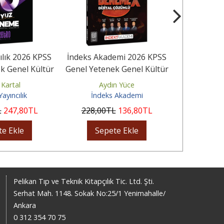
ılık 2026 KPSS
İndeks Akademi 2026 KPSS
Pegem Yayı
k Genel Kültür
Genel Yetenek Genel Kültür
Genel Yeten
 Deneme...
5 DenemeX Çözümlü
Sezon Fin
 Kartal
Aydın Yüce
Ko
ayıncılık
İndeks Akademi
Pegem Sı
L
247
,80
TL
228
,00
TL
136
,80
TL
275
,00
te Ekle
Sepete Ekle
Sep
Pelikan Tıp ve Teknik Kitapçılık Tic. Ltd. Şti.
Serhat Mah. 1148. Sokak No:25/1 Yenimahalle/
Ankara
0 312 354 70 75