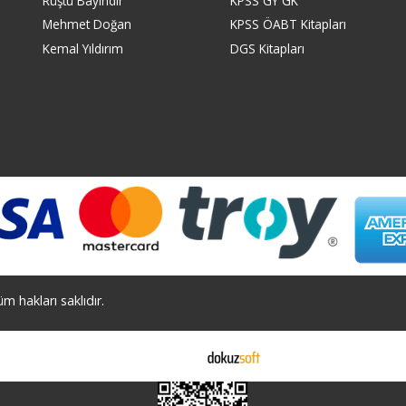
Rüştü Bayındır
KPSS GY GK
Mehmet Doğan
KPSS ÖABT Kitapları
Kemal Yıldırım
DGS Kitapları
 hakları saklıdır.
E-ticaret