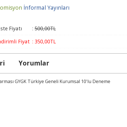
omisyon
İnformal Yayınları
iste Fiyatı
:
500
,00
TL
ndirimli Fiyat
:
350
,00
TL
ri
Yorumlar
 Karması GYGK Türkiye Geneli Kurumsal 10'lu Deneme