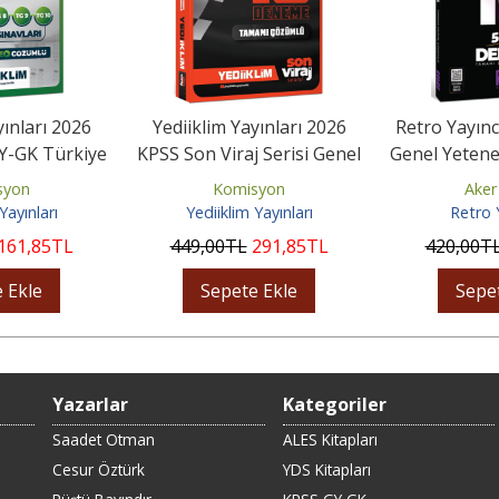
yınları 2026
Yediiklim Yayınları 2026
Retro Yayınc
Y-GK Türkiye
KPSS Son Viraj Serisi Genel
Genel Yetene
 Provası...
Yetenek -Genel...
5Yüz 10
syon
Komisyon
Aker
Yayınları
Yediiklim Yayınları
Retro Y
161
,85
TL
449
,00
TL
291
,85
TL
420
,00
T
 Ekle
Sepete Ekle
Sepe
Yazarlar
Kategoriler
Saadet Otman
ALES Kitapları
Cesur Öztürk
YDS Kitapları