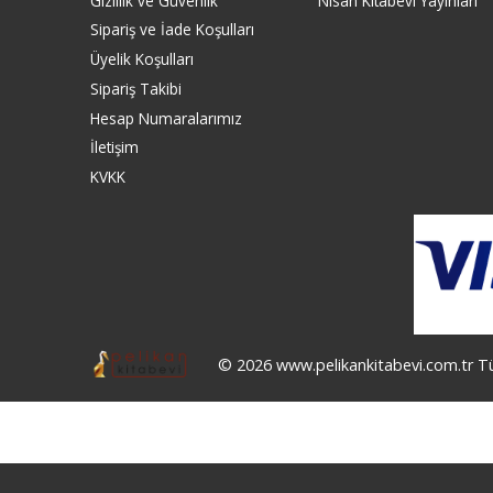
Gizlilik ve Güvenlik
Nisan Kitabevi Yayınları
Sipariş ve İade Koşulları
Üyelik Koşulları
Sipariş Takibi
Hesap Numaralarımız
İletişim
KVKK
© 2026 www.pelikankitabevi.com.tr Tüm