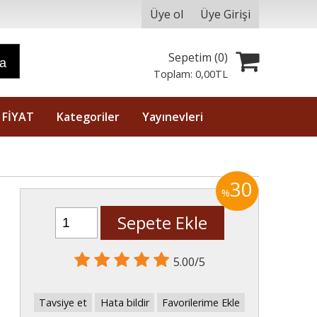
Üye ol
Üye Girişi
Sepetim (
0
)
ra
Toplam:
0
,00
TL
 FİYAT
Kategoriler
Yayınevleri
30
%
Sepete Ekle
5.00/5
Tavsiye et
Hata bildir
Favorilerime Ekle