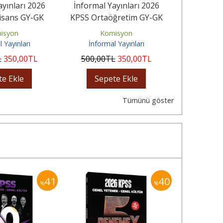
ayınları 2026
İnformal Yayınları 2026
İnformal 
isans GY-GK
KPSS Ortaöğretim GY-GK
KPSS Yeni S
Çıkmış Karma...
ÖSYM Arşivi Çıkmış Karma...
Matematik
isyon
Komisyon
Ko
 Yayınları
İnformal Yayınları
İnform
L
350
,00
TL
500
,00
TL
350
,00
TL
450
,00
te Ekle
Sepete Ekle
Sep
Tümünü göster
41
40
%
%