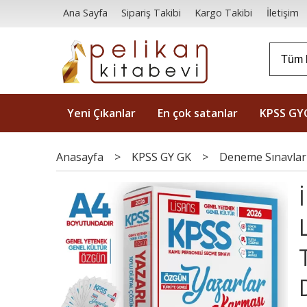
Ana Sayfa
Sipariş Takibi
Kargo Takibi
İletişim
Yeni Çıkanlar
En çok satanlar
KPSS GY
Anasayfa
>
KPSS GY GK
>
Deneme Sınavlar