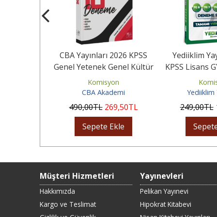
nları 2026
CBA Yayınları 2026 KPSS
Yediiklim Ya
-GK Türkiye
Genel Yetenek Genel Kültür
KPSS Lisans G
Provası...
10 Deneme Çözümlü
Geneli Sınav
yon
Komisyon
Komi
yınları
CBA Akademi
Yediiklim 
29
,35
TL
490
,00
TL
269
,50
TL
249
,00
TL
Ekle
Sepete Ekle
Sepete
Müşteri Hizmetleri
Yayınevleri
Hakkımızda
Pelikan Yayınevi
Kargo ve Teslimat
Hipokrat Kitabevi