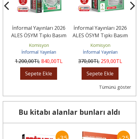
İnformal Yayınları 2026
İnformal Yayınları 2026
İ
ALES ÖSYM Tıpkı Basım
ALES ÖSYM Tıpkı Basım
K
12
Çıkmış Soru 24'lü
Çıkmış Soru 6'lı
Komisyon
Komisyon
Deneme...
Deneme...
İnformal Yayınları
İnformal Yayınları
1.200
,00
TL
840
,00
TL
370
,00
TL
259
,00
TL
Sepete Ekle
Sepete Ekle
Tümünü göster
Bu kitabı alanlar bunları aldı
25
35
25
%
%