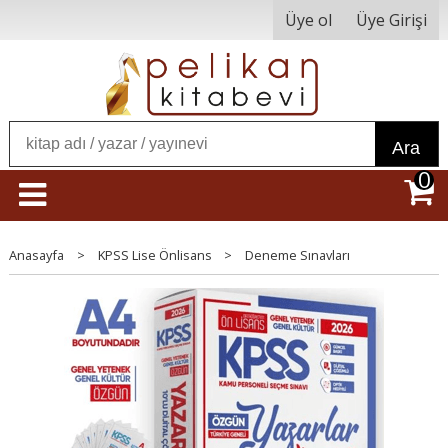
Üye ol
Üye Girişi
Ara
0
Anasayfa
>
KPSS Lise Önlisans
>
Deneme Sınavları