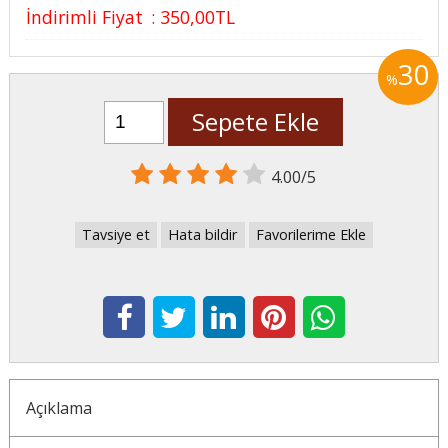
İndirimli Fiyat
:
350
,00
TL
30
%
Sepete Ekle
4.00/5
Tavsiye et
Hata bildir
Favorilerime Ekle
Açıklama