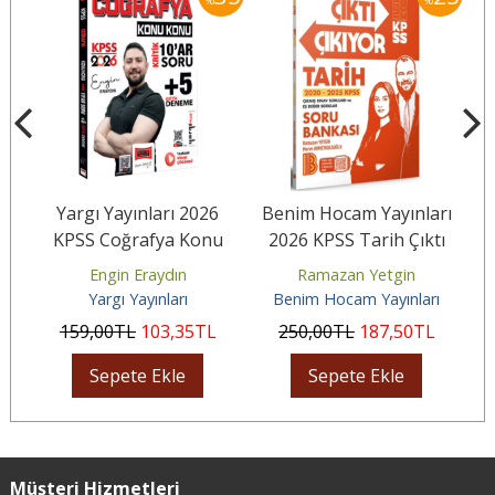
rı
Yargı Yayınları 2026
Benim Hocam Yayınları
B
KPSS Coğrafya Konu
2026 KPSS Tarih Çıktı
8
Konu Kritik 10ar Soru
Çıkıyor Soru Bankası
Engin Eraydın
Ramazan Yetgin
+5 Kritik...
ı
Yargı Yayınları
Benim Hocam Yayınları
159
,00
TL
103
,35
TL
250
,00
TL
187
,50
TL
Sepete Ekle
Sepete Ekle
Müşteri Hizmetleri