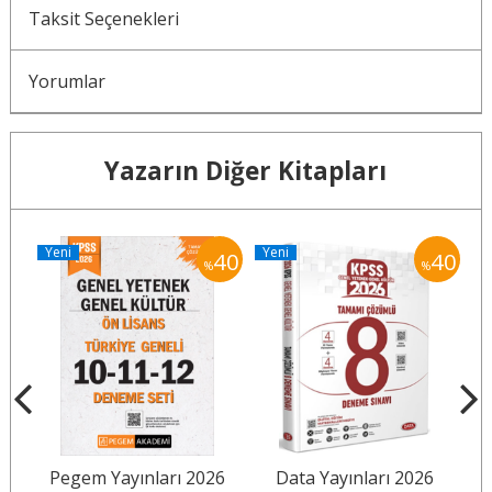
Taksit Seçenekleri
Yorumlar
Yazarın Diğer Kitapları
Yeni
Yeni
Y
40
40
40
%
%
6
Pegem Yayınları 2026
Data Yayınları 2026
Y