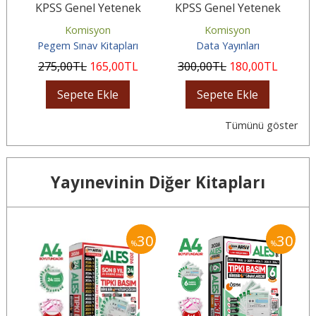
k
KPSS Genel Yetenek
KPSS Genel Yetenek
ı
Genel Kültür Ön Lisans
Genel Kültür Tamamı
Komisyon
Komisyon
Tamamı...
Çözümlü 8...
Pegem Sınav Kitapları
Data Yayınları
275
,00
TL
165
,00
TL
300
,00
TL
180
,00
TL
Sepete Ekle
Sepete Ekle
Tümünü göster
Yayınevinin Diğer Kitapları
30
30
30
%
%