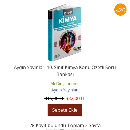
20
%
Aydın Yayınları 10. Sınıf Kimya Konu Özetli Soru
Bankası
Ali Dinçsönmez
Aydın Yayınları
415
,00
TL
332
,00
TL
Sepete Ekle
28 Kayıt bulundu Toplam 2 Sayfa