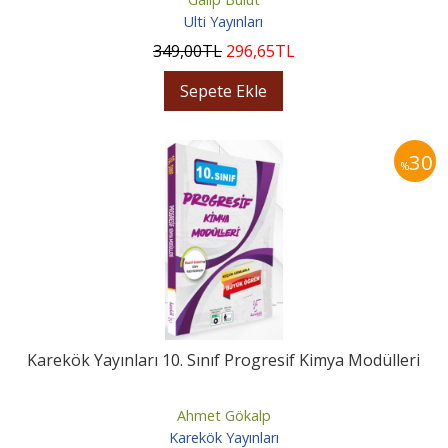
Ulti Yayınları
349
,00
TL
296
,65
TL
Sepete Ekle
30
%
Karekök Yayınları 10. Sınıf Progresif Kimya Modülleri
Ahmet Gökalp
Karekök Yayınları