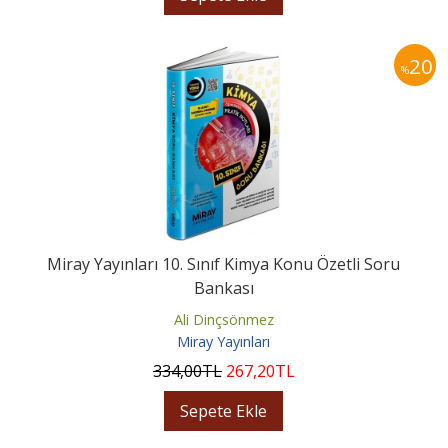
20
%
Miray Yayınları 10. Sınıf Kimya Konu Özetli Soru
Bankası
Ali Dinçsönmez
Miray Yayınları
334
,00
TL
267
,20
TL
Sepete Ekle