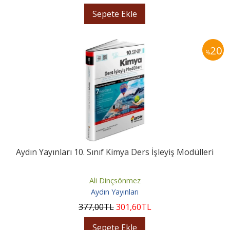
Sepete Ekle
20
%
Aydın Yayınları 10. Sınıf Kimya Ders İşleyiş Modülleri
Ali Dinçsönmez
Aydın Yayınları
377
,00
TL
301
,60
TL
Sepete Ekle