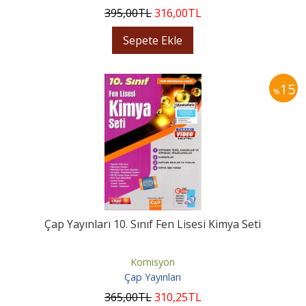
395
,00
TL
316
,00
TL
Sepete Ekle
15
%
Çap Yayınları 10. Sınıf Fen Lisesi Kimya Seti
Komisyon
Çap Yayınları
365
,00
TL
310
,25
TL