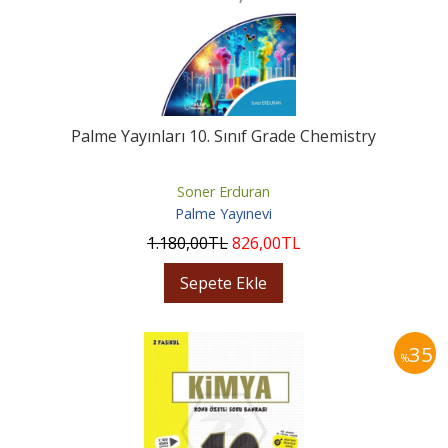
Palme Yayınları 10. Sınıf Grade Chemistry
Soner Erduran
Palme Yayınevi
1.180
,00
TL
826
,00
TL
Sepete Ekle
35
%