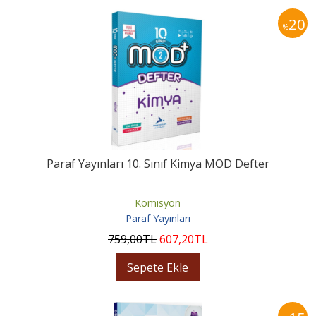
20
%
Paraf Yayınları 10. Sınıf Kimya MOD Defter
Komisyon
Paraf Yayınları
759
,00
TL
607
,20
TL
Sepete Ekle