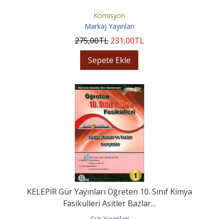
Komisyon
Markaj Yayınları
275
,00
TL
231
,00
TL
Sepete Ekle
KELEPİR Gür Yayınları Öğreten 10. Sınıf Kimya
Fasikülleri Asitler Bazlar...
Gür Yayınları