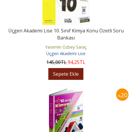
Üçgen Akademi Lise 10. Sınıf Kimya Konu Özetli Soru
Bankası
Yasemin Özbey Saraç
Üçgen Akademi Lise
145
,00
TL
94
,25
TL
Sepete Ekle
20
%