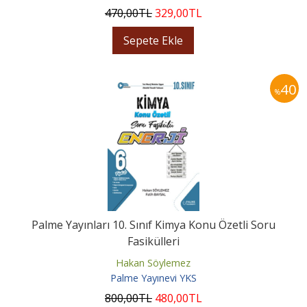
470
,00
TL
329
,00
TL
Sepete Ekle
40
%
Palme Yayınları 10. Sınıf Kimya Konu Özetli Soru
Fasikülleri
Hakan Söylemez
Palme Yayınevi YKS
800
,00
TL
480
,00
TL