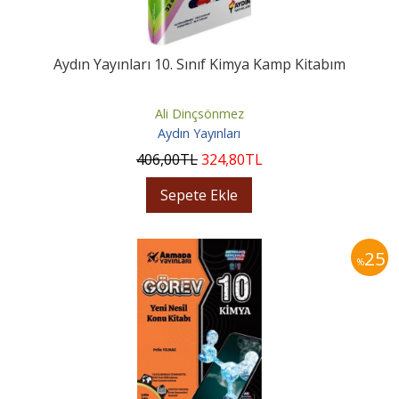
Aydın Yayınları 10. Sınıf Kimya Kamp Kitabım
Ali Dinçsönmez
Aydın Yayınları
406
,00
TL
324
,80
TL
Sepete Ekle
25
%