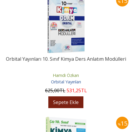
15
%
Orbital Yayınları 10. Sınıf Kimya Ders Anlatım Modülleri
Hamdi Özkan
Orbital Yayınları
625
,00
TL
531
,25
TL
Sepete Ekle
15
%