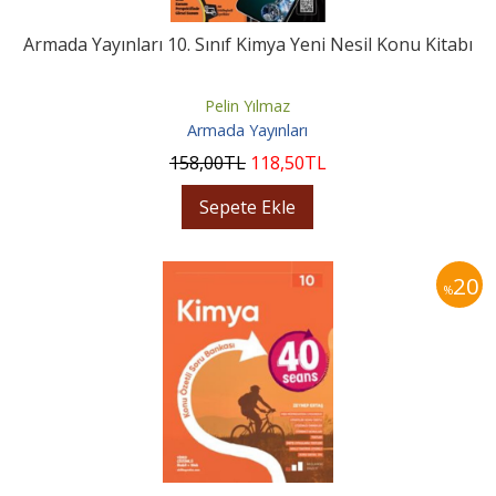
Armada Yayınları 10. Sınıf Kimya Yeni Nesil Konu Kitabı
Pelin Yılmaz
Armada Yayınları
158
,00
TL
118
,50
TL
Sepete Ekle
20
%