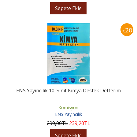
Sepete Ekle
20
%
ENS Yayıncılık 10. Sınıf Kimya Destek Defterim
Komisyon
ENS Yayıncılık
299
,00
TL
239
,20
TL
Sepete Ekle