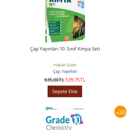
Çap Yayınları 10. Sınıf Kimya Seti
Hakan Güler
Çap Yayınları
635
,00
TL
539
,75
TL
Sepete Ekle
30
%