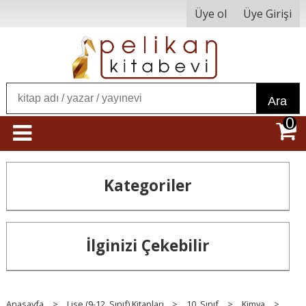
Üye ol
Üye Girişi
Ara
0
Kategoriler
İlginizi Çekebilir
Anasayfa
>
Lise (9-12. Sınıf) Kitapları
>
10. Sınıf
>
Kimya
>